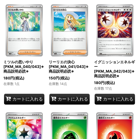
ミツルの思いやり
リーリエの決心
イグニッションエネルギ
[PKM_MA_040/043]※
[PKM_MA_041/043]※
ー
商品説明必読※
商品説明必読※
[PKM_MA_042/043]※
商品説明必読※
180
円
(税込)
150
円
(税込)
180
円
(税込)
在庫数 1点
在庫数 14点
在庫数 17点
カートに入れる
カートに入れる
カートに入れる