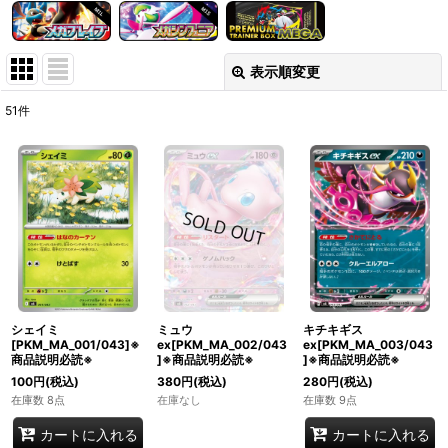
表示順変更
閉じる
51
件
表示数
:
在庫あり
並び順
:
絞り込む
シェイミ
ミュウ
キチキギス
[PKM_MA_001/043]※
ex[PKM_MA_002/043
ex[PKM_MA_003/043
商品説明必読※
]※商品説明必読※
]※商品説明必読※
100
円
(税込)
380
円
(税込)
280
円
(税込)
在庫数 8点
在庫なし
在庫数 9点
カートに入れる
カートに入れる