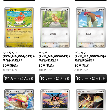
シャリタツ
ポッポ
ピジョン
[PKM_MA_004/043]※
[PKM_MA_005/043]※
[PKM_MA_006/043]※
商品説明必読※
商品説明必読※
商品説明必読※
50
円
(税込)
30
円
(税込)
30
円
(税込)
在庫数 10点
在庫数 17点
在庫数 10点
カートに入れる
カートに入れる
カートに入れる