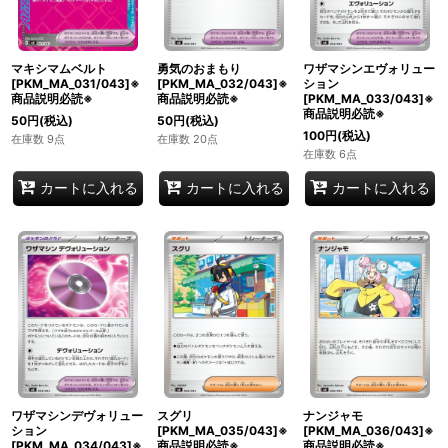
マキシマムベルト
勇気のおまもり
ワザマシンエヴォリュー
[PKM_MA_031/043]※
[PKM_MA_032/043]※
ション
商品説明必読※
商品説明必読※
[PKM_MA_033/043]※
商品説明必読※
50
円
(税込)
50
円
(税込)
100
円
(税込)
在庫数 9点
在庫数 20点
在庫数 6点
カートに入れる
カートに入れる
カートに入れる
ワザマシンデヴォリュー
スグリ
ナンジャモ
ション
[PKM_MA_035/043]※
[PKM_MA_036/043]※
[PKM_MA_034/043]※
商品説明必読※
商品説明必読※