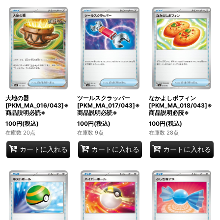
大地の器
ツールスクラッパー
なかよしポフィン
[PKM_MA_016/043]※
[PKM_MA_017/043]※
[PKM_MA_018/043]※
商品説明必読※
商品説明必読※
商品説明必読※
100
円
(税込)
100
円
(税込)
100
円
(税込)
在庫数 20点
在庫数 9点
在庫数 28点
カートに入れる
カートに入れる
カートに入れる