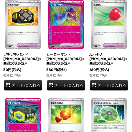
ガチガチバンド
ヒーローマント
ふうせん
[PKM_MA_028/043]※
[PKM_MA_029/043]※
[PKM_MA_030/043]※
商品説明必読※
商品説明必読※
商品説明必読※
50
円
(税込)
580
円
(税込)
180
円
(税込)
在庫数 20点
在庫数 9点
在庫数 20点
カートに入れる
カートに入れる
カートに入れる