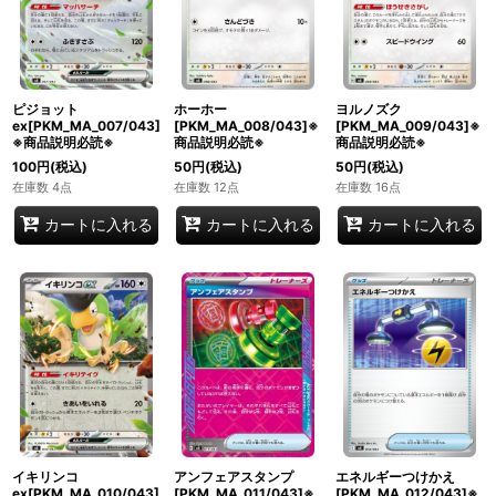
ピジョット
ホーホー
ヨルノズク
ex[PKM_MA_007/043]
[PKM_MA_008/043]※
[PKM_MA_009/043]※
※商品説明必読※
商品説明必読※
商品説明必読※
100
円
(税込)
50
円
(税込)
50
円
(税込)
在庫数 4点
在庫数 12点
在庫数 16点
カートに入れる
カートに入れる
カートに入れる
イキリンコ
アンフェアスタンプ
エネルギーつけかえ
ex[PKM_MA_010/043]
[PKM_MA_011/043]※
[PKM_MA_012/043]※