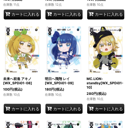
在庫数 11点
在庫数 12点
在庫数 10点
カートに入れる
カートに入れる
カートに入れる
未来へ前進 アキノ
明日へ飛翔 レイ
MC.LION-
[WX_SPDi01-08]
[WX_SPDi01-09]
standby[WX_SPDi01-
10]
100
円
(税込)
180
円
(税込)
280
円
(税込)
在庫数 10点
在庫数 10点
在庫数 10点
カートに入れる
カートに入れる
カートに入れる