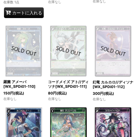
在庫なし
在庫なし
在庫数 1点
カートに入れる
羅菌 アメーバ
コードメイズ アト//ディ
幻竜 カルカロ//ディソナ
[WX_SPDi01-110]
ソナ[WX_SPDi01-111]
[WX_SPDi01-112]
150
円
(税込)
80
円
(税込)
300
円
(税込)
在庫なし
在庫なし
在庫なし