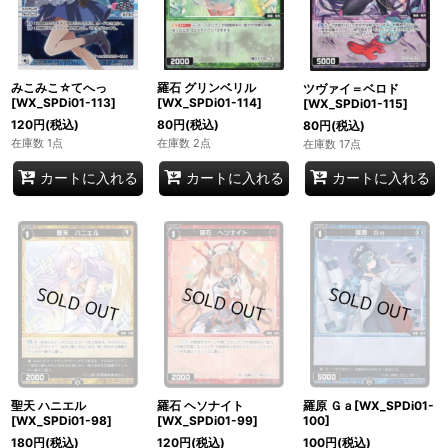
羅石 グリンベリル
みこみこ☆てへっ
ツヴァイ＝ベロド
[WX_SPDi01-114]
[WX_SPDi01-113]
[WX_SPDi01-115]
80
円
(税込)
120
円
(税込)
80
円
(税込)
在庫数 2点
在庫数 1点
在庫数 17点
カートに入れる
カートに入れる
カートに入れる
聖天 ハニエル
羅石 ヘソナイト
羅原 Ｇａ[WX_SPDi01-
[WX_SPDi01-98]
[WX_SPDi01-99]
100]
180
円
(税込)
120
円
(税込)
100
円
(税込)