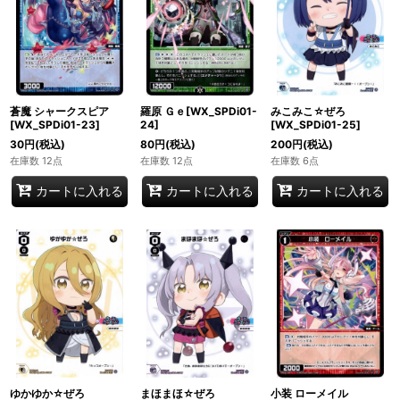
蒼魔 シャークスピア
羅原 Ｇｅ[WX_SPDi01-
みこみこ☆ぜろ
[WX_SPDi01-23]
24]
[WX_SPDi01-25]
30
円
(税込)
80
円
(税込)
200
円
(税込)
在庫数 12点
在庫数 12点
在庫数 6点
カートに入れる
カートに入れる
カートに入れる
ゆかゆか☆ぜろ
まほまほ☆ぜろ
小装 ローメイル