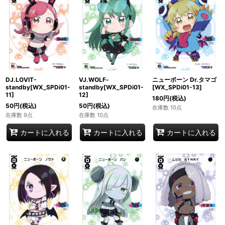
DJ.LOVIT-
VJ.WOLF-
ニューボーン Dr.タマゴ
standby[WX_SPDi01-
standby[WX_SPDi01-
[WX_SPDi01-13]
11]
12]
180
円
(税込)
50
円
(税込)
50
円
(税込)
在庫数 10点
在庫数 9点
在庫数 10点
カートに入れる
カートに入れる
カートに入れる