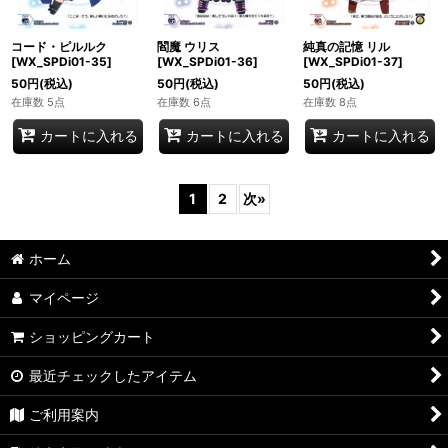
コード・ピルルク
閻魔 ウリス
純真の記憶 リル
[WX_SPDi01-35]
[WX_SPDi01-36]
[WX_SPDi01-37]
50
円
(税込)
50
円
(税込)
50
円
(税込)
在庫数 5点
在庫数 6点
在庫数 8点
カートに入れる
カートに入れる
カートに入れる
1
2
次
»
ホーム
マイページ
ショッピングカート
最近チェックしたアイテム
ご利用案内