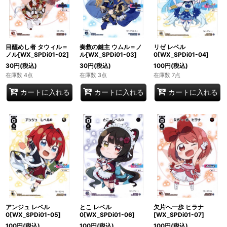
目醒めし者 タウィル＝
奏救の鍵主 ウムル＝ノ
リゼ レベル
ノル[WX_SPDi01-02]
ル[WX_SPDi01-03]
0[WX_SPDi01-04]
30
円
(税込)
30
円
(税込)
100
円
(税込)
在庫数 4点
在庫数 3点
在庫数 7点
カートに入れる
カートに入れる
カートに入れる
アンジュ レベル
とこ レベル
欠片へ一歩 ヒラナ
0[WX_SPDi01-05]
0[WX_SPDi01-06]
[WX_SPDi01-07]
100
円
(税込)
100
円
(税込)
100
円
(税込)