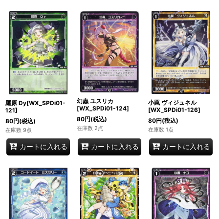
幻蟲 ユスリカ
小罠 ヴィジュネル
羅原 Dy[WX_SPDi01-
[WX_SPDi01-124]
[WX_SPDi01-126]
121]
80
円
(税込)
80
円
(税込)
80
円
(税込)
在庫数 2点
在庫数 1点
在庫数 9点
カートに入れる
カートに入れる
カートに入れる