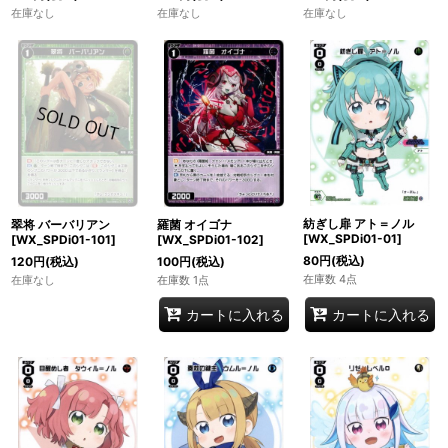
在庫なし
在庫なし
在庫なし
紡ぎし扉 アト＝ノル
翠将 バーバリアン
羅菌 オイゴナ
[WX_SPDi01-01]
[WX_SPDi01-101]
[WX_SPDi01-102]
80
円
(税込)
120
円
(税込)
100
円
(税込)
在庫数 4点
在庫なし
在庫数 1点
カートに入れる
カートに入れる