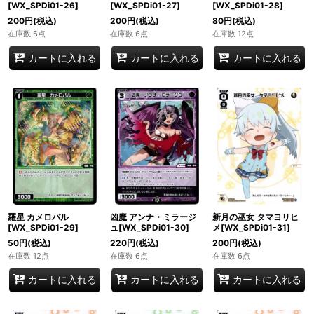
[WX_SPDi01-26]
[WX_SPDi01-27]
[WX_SPDi01-28]
200
円
(税込)
200
円
(税込)
80
円
(税込)
在庫数 6点
在庫数 6点
在庫数 12点
カートに入れる
カートに入れる
カートに入れる
羅星 カメロパル
凶魔 アンナ・ミラージ
新月の巫女 タマヨリヒ
[WX_SPDi01-29]
ュ[WX_SPDi01-30]
メ[WX_SPDi01-31]
50
円
(税込)
220
円
(税込)
200
円
(税込)
在庫数 12点
在庫数 6点
在庫数 6点
カートに入れる
カートに入れる
カートに入れる