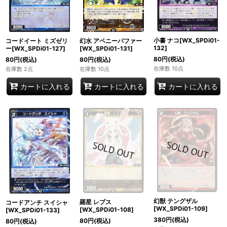
小書 ナコ[WX_SPDi01-
コードイート ミズゼリ
幻水 アペニーパファー
132]
ー[WX_SPDi01-127]
[WX_SPDi01-131]
80
円
(税込)
80
円
(税込)
80
円
(税込)
在庫数 10点
在庫数 2点
在庫数 10点
カートに入れる
カートに入れる
カートに入れる
幻獣 テングザル
羅星 レプス
コードアンチ スイシャ
[WX_SPDi01-109]
[WX_SPDi01-108]
[WX_SPDi01-133]
380
円
(税込)
80
円
(税込)
80
円
(税込)