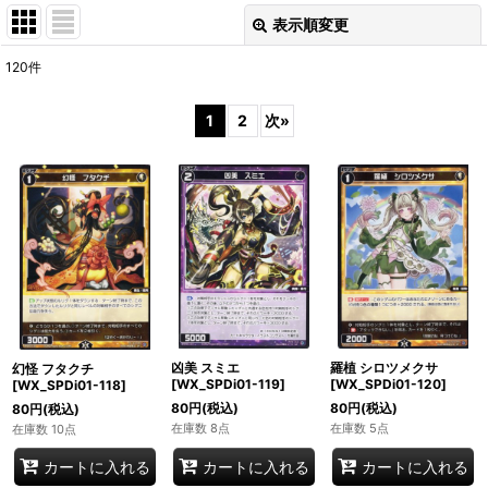
表示順変更
閉じる
120
件
表示数
:
1
2
次
»
在庫あり
並び順
:
絞り込む
凶美 スミエ
羅植 シロツメクサ
幻怪 フタクチ
[WX_SPDi01-119]
[WX_SPDi01-120]
[WX_SPDi01-118]
80
円
(税込)
80
円
(税込)
80
円
(税込)
在庫数 8点
在庫数 5点
在庫数 10点
カートに入れる
カートに入れる
カートに入れる