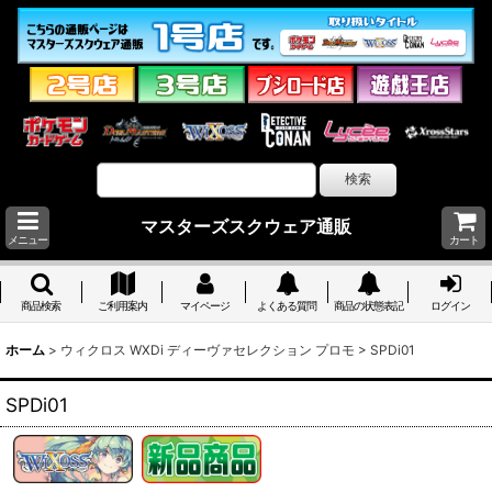
マスターズスクウェア通販
メニュー
カート
商品検索
ご利用案内
マイページ
よくある質問
商品の状態表記
ログイン
ホーム
>
ウィクロス WXDi ディーヴァセレクション プロモ
>
SPDi01
SPDi01