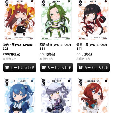
花代・零[WX_SPDi01-
闘娘 緑姫[WX_SPDi01-
遊月・零[WX_SPDi01-
32]
33]
34]
200
円
(税込)
50
円
(税込)
50
円
(税込)
在庫数 3点
在庫数 7点
在庫数 3点
カートに入れる
カートに入れる
カートに入れる