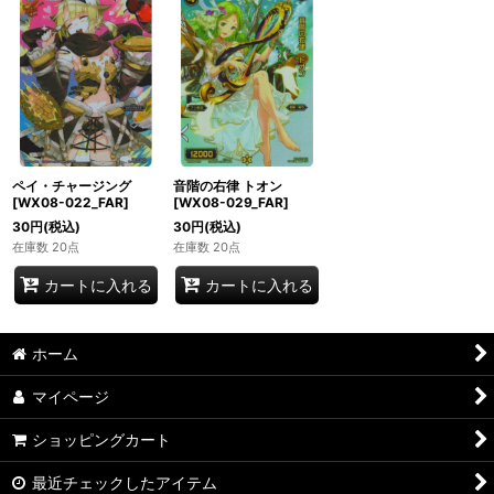
ペイ・チャージング
音階の右律 トオン
[WX08-022_FAR]
[WX08-029_FAR]
30
円
(税込)
30
円
(税込)
在庫数 20点
在庫数 20点
カートに入れる
カートに入れる
ホーム
マイページ
ショッピングカート
最近チェックしたアイテム