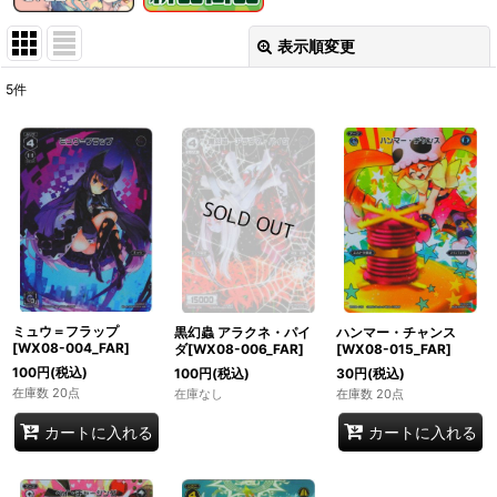
表示順変更
閉じる
5
件
表示数
:
在庫あり
並び順
:
絞り込む
ミュウ＝フラップ
黒幻蟲 アラクネ・パイ
ハンマー・チャンス
[WX08-004_FAR]
ダ[WX08-006_FAR]
[WX08-015_FAR]
100
円
(税込)
100
円
(税込)
30
円
(税込)
在庫数 20点
在庫なし
在庫数 20点
カートに入れる
カートに入れる