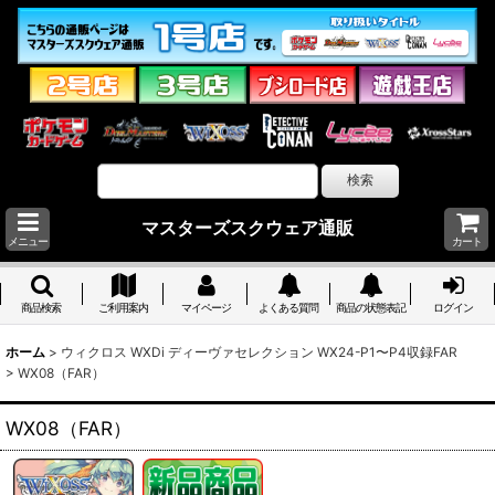
マスターズスクウェア通販
メニュー
カート
商品検索
ご利用案内
マイページ
よくある質問
商品の状態表記
ログイン
ホーム
>
ウィクロス WXDi ディーヴァセレクション WX24-P1〜P4収録FAR
>
WX08（FAR）
WX08（FAR）