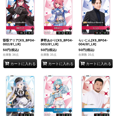
昏昏アリア[XS_BP04-
夢野あかり[XS_BP04-
らいじん[XS_BP04-
002/81_LR]
003/81_LR]
004/81_LR]
50
円
(税込)
50
円
(税込)
50
円
(税込)
在庫数 36点
在庫数 35点
在庫数 35点
カートに入れる
カートに入れる
カートに入れる