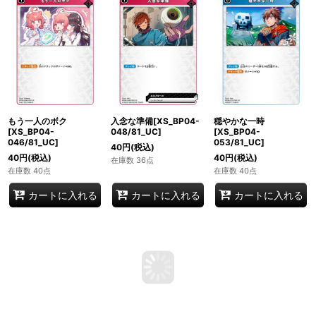
もう一人のボク
入念な準備[XS_BP04-
穏やかな一時
[XS_BP04-
048/81_UC]
[XS_BP04-
046/81_UC]
053/81_UC]
40
円
(税込)
40
円
(税込)
40
円
(税込)
在庫数 36点
在庫数 40点
在庫数 40点
カートに入れる
カートに入れる
カートに入れる