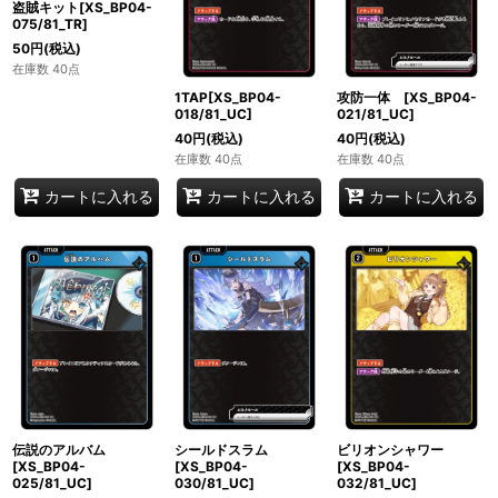
盗賊キット[XS_BP04-
075/81_TR]
50
円
(税込)
在庫数 40点
1TAP[XS_BP04-
攻防一体 [XS_BP04-
018/81_UC]
021/81_UC]
40
円
(税込)
40
円
(税込)
在庫数 40点
在庫数 40点
カートに入れる
カートに入れる
カートに入れる
伝説のアルバム
シールドスラム
ビリオンシャワー
[XS_BP04-
[XS_BP04-
[XS_BP04-
025/81_UC]
030/81_UC]
032/81_UC]