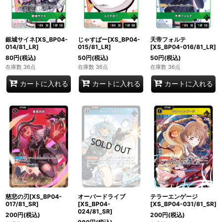
銀城サイネ[XS_BP04-
じゃすぱー[XS_BP04-
天帝フォルテ
014/81_LR]
015/81_LR]
[XS_BP04-016/81_LR]
80
円
(税込)
50
円
(税込)
50
円
(税込)
在庫数 36点
在庫数 36点
在庫数 36点
カートに入れる
カートに入れる
カートに入れる
慈悲の刃[XS_BP04-
オーバードライブ
テラーエンゲージ
017/81_SR]
[XS_BP04-
[XS_BP04-031/81_SR]
024/81_SR]
200
円
(税込)
200
円
(税込)