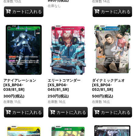
980
円
(税込)
在庫数 13点
在庫数 14点
在庫なし
カートに入れる
カートに入れる
アナイアレーション
エリートコマンダー
ダイナミックデュオ
[XS_BP04-
[XS_BP04-
[XS_BP04-
038/81_SR]
045/81_SR]
052/81_SR]
300
円
(税込)
250
円
(税込)
500
円
(税込)
在庫数 11点
在庫数 16点
在庫数 16点
カートに入れる
カートに入れる
カートに入れる