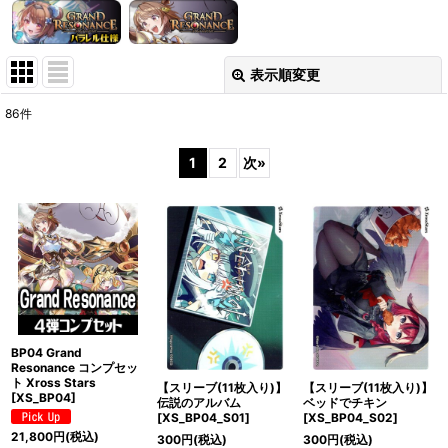
表示順変更
閉じる
86
件
表示数
:
1
2
次
»
在庫あり
並び順
:
絞り込む
BP04 Grand
Resonance コンプセッ
ト Xross Stars
【スリーブ(11枚入り)】
【スリーブ(11枚入り)】
[XS_BP04]
伝説のアルバム
ベッドでチキン
[XS_BP04_S01]
[XS_BP04_S02]
21,800
円
(税込)
300
円
(税込)
300
円
(税込)