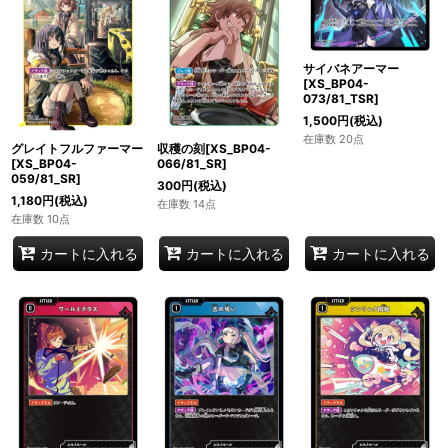
サイバネアーマー
[XS_BP04-
073/81_TSR]
1,500
円
(税込)
在庫数 20点
グレイトフルファーマー
収穫の刻[XS_BP04-
[XS_BP04-
066/81_SR]
059/81_SR]
300
円
(税込)
1,180
円
(税込)
在庫数 14点
在庫数 10点
カートに入れる
カートに入れる
カートに入れる