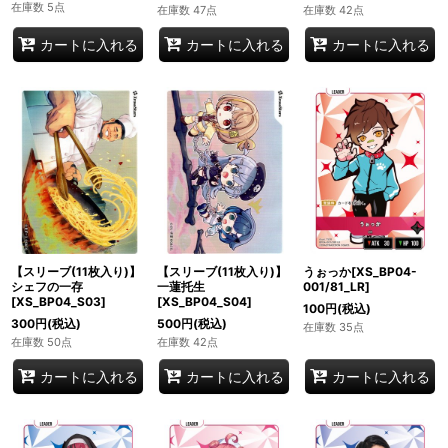
在庫数 5点
在庫数 47点
在庫数 42点
カートに入れる
カートに入れる
カートに入れる
うぉっか[XS_BP04-
【スリーブ(11枚入り)】
【スリーブ(11枚入り)】
001/81_LR]
シェフの一存
一蓮托生
[XS_BP04_S03]
[XS_BP04_S04]
100
円
(税込)
300
円
(税込)
500
円
(税込)
在庫数 35点
在庫数 50点
在庫数 42点
カートに入れる
カートに入れる
カートに入れる