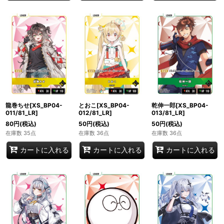
龍巻ちせ[XS_BP04-
とおこ[XS_BP04-
乾伸一郎[XS_BP04-
011/81_LR]
012/81_LR]
013/81_LR]
80
円
(税込)
50
円
(税込)
50
円
(税込)
在庫数 35点
在庫数 36点
在庫数 36点
カートに入れる
カートに入れる
カートに入れる