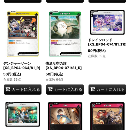
ドレインロッド
[XS_BP04-074/81_TR]
50
円
(税込)
在庫数 39点
デンジャーゾーン
快適な空の旅
[XS_BP04-064/81_R]
[XS_BP04-071/81_R]
50
円
(税込)
50
円
(税込)
在庫数 56点
在庫数 64点
カートに入れる
カートに入れる
カートに入れる