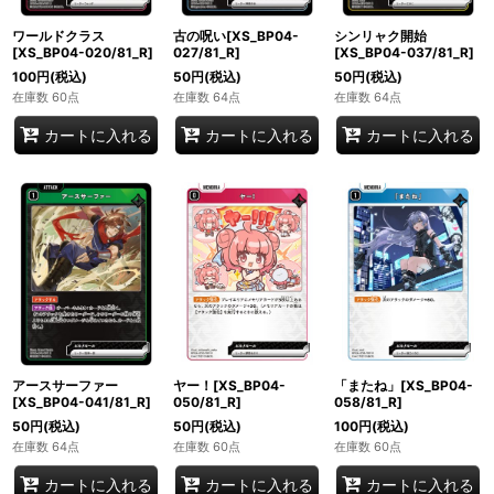
ワールドクラス
古の呪い[XS_BP04-
シンリャク開始
[XS_BP04-020/81_R]
027/81_R]
[XS_BP04-037/81_R]
100
円
(税込)
50
円
(税込)
50
円
(税込)
在庫数 60点
在庫数 64点
在庫数 64点
カートに入れる
カートに入れる
カートに入れる
アースサーファー
ヤー！[XS_BP04-
「またね」[XS_BP04-
[XS_BP04-041/81_R]
050/81_R]
058/81_R]
50
円
(税込)
50
円
(税込)
100
円
(税込)
在庫数 64点
在庫数 60点
在庫数 60点
カートに入れる
カートに入れる
カートに入れる