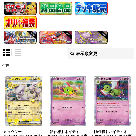
表示順変更
閉じる
22
件
表示数
:
在庫あり
並び順
:
絞り込む
ミュウツー
【R仕様】ネイティ
【R仕様】ネイティオ