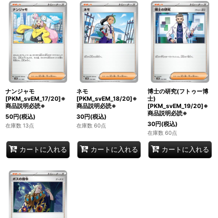
ナンジャモ
ネモ
博士の研究(フトゥー博
[PKM_svEM_17/20]※
[PKM_svEM_18/20]※
士)
商品説明必読※
商品説明必読※
[PKM_svEM_19/20]※
商品説明必読※
50
円
(税込)
30
円
(税込)
30
円
(税込)
在庫数 13点
在庫数 60点
在庫数 60点
カートに入れる
カートに入れる
カートに入れる