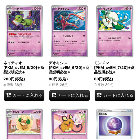
ネイティオ
デオキシス
モンメン
[PKM_svEM_5/20]※商
[PKM_svEM_6/20]※商
[PKM_svEM_7/20]※商
品説明必読※
品説明必読※
品説明必読※
280
円
(税込)
80
円
(税込)
80
円
(税込)
在庫数 36点
在庫数 26点
在庫数 30点
カートに入れる
カートに入れる
カートに入れる