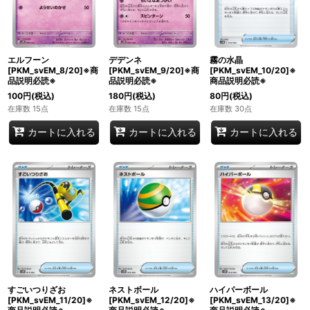
エルフーン
デデンネ
霧の水晶
[PKM_svEM_8/20]※商
[PKM_svEM_9/20]※商
[PKM_svEM_10/20]※
品説明必読※
品説明必読※
商品説明必読※
100
円
(税込)
180
円
(税込)
80
円
(税込)
在庫数 15点
在庫数 15点
在庫数 30点
カートに入れる
カートに入れる
カートに入れる
すごいつりざお
ネストボール
ハイパーボール
[PKM_svEM_11/20]※
[PKM_svEM_12/20]※
[PKM_svEM_13/20]※