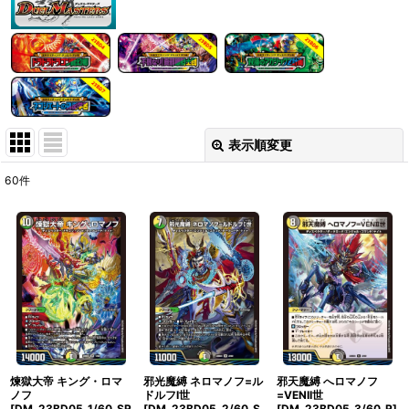
表示順変更
閉じる
60
件
表示数
:
在庫あり
並び順
:
絞り込む
煉獄大帝 キング・ロマ
邪光魔縛 ネロマノフ=ル
邪天魔縛 へロマノフ
ノフ
ドルフI世
=VENII世
[DM_23BD05_1/60_SR
[DM_23BD05_2/60_S
[DM_23BD05_3/60_R]