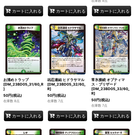
在庫数 8点
カートに入れる
カートに入れる
カートに入れる
お清めトラップ
凶忍連結 ヒドラサマル
常氷接続 オプティマ
[DM_23BD05_31/60_R
[DM_23BD05_32/60_
ス・ブリザード
]
R]
[DM_23BD05_33/60_
R]
50
円
(税込)
50
円
(税込)
50
円
(税込)
在庫数 8点
在庫数 7点
在庫数 7点
カートに入れる
カートに入れる
カートに入れる