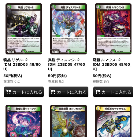
魂晶 リゲル-２
異鎧 ディスマジ-２
腐頼 ルマウス-２
[DM_23BD05_46/60_
[DM_23BD05_47/60_
[DM_23BD05_48/60_
U]
U]
U]
50
円
(税込)
50
円
(税込)
50
円
(税込)
在庫数 6点
在庫数 8点
在庫数 8点
カートに入れる
カートに入れる
カートに入れる