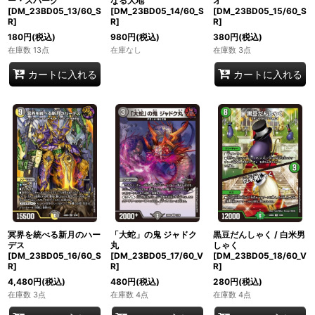
ー・スパーク
なる大地
オ
[DM_23BD05_13/60_S
[DM_23BD05_14/60_S
[DM_23BD05_15/60_S
R]
R]
R]
180
円
(税込)
980
円
(税込)
380
円
(税込)
在庫数 13点
在庫なし
在庫数 3点
カートに入れる
カートに入れる
冥界を統べる新月のハー
「大蛇」の鬼 ジャドク
黒豆だんしゃく / 白米男
デス
丸
しゃく
[DM_23BD05_16/60_S
[DM_23BD05_17/60_V
[DM_23BD05_18/60_V
R]
R]
R]
4,480
円
(税込)
480
円
(税込)
280
円
(税込)
在庫数 3点
在庫数 4点
在庫数 4点