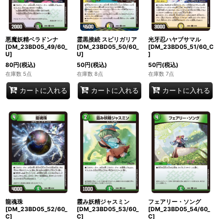
悪魔妖精ベラドンナ
霊黒接続 スピリガリア
光牙忍ハヤブサマル
[DM_23BD05_49/60_
[DM_23BD05_50/60_
[DM_23BD05_51/60_C
U]
U]
]
80
円
(税込)
50
円
(税込)
50
円
(税込)
在庫数 5点
在庫数 8点
在庫数 7点
カートに入れる
カートに入れる
カートに入れる
龍魂珠
霞み妖精ジャスミン
フェアリー・ソング
[DM_23BD05_52/60_
[DM_23BD05_53/60_
[DM_23BD05_54/60_
C]
C]
C]