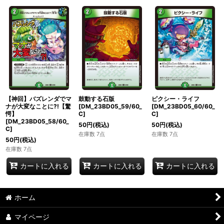
【神回】バズレンダでマ
鼓動する石版
ピクシー・ライフ
ナが大変なことに?!【驚
[DM_23BD05_59/60_
[DM_23BD05_60/60_
愕】
C]
C]
[DM_23BD05_58/60_
50
円
(税込)
50
円
(税込)
C]
在庫数 7点
在庫数 7点
50
円
(税込)
在庫数 7点
カートに入れる
カートに入れる
カートに入れる
ホーム
マイページ