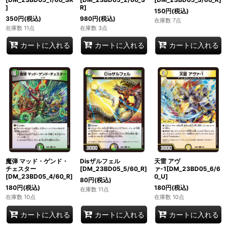
]
R]
150
円
(税込)
350
円
(税込)
980
円
(税込)
在庫数 7点
在庫数 11点
在庫数 3点
カートに入れる
カートに入れる
カートに入れる
魔弾 マッド・ゲンド・
Disザルフェル
天雷 アヴ
チェスター
[DM_23BD05_5/60_R]
ァ-1[DM_23BD05_6/6
[DM_23BD05_4/60_R]
0_U]
80
円
(税込)
180
円
(税込)
180
円
(税込)
在庫数 11点
在庫数 10点
在庫数 10点
カートに入れる
カートに入れる
カートに入れる