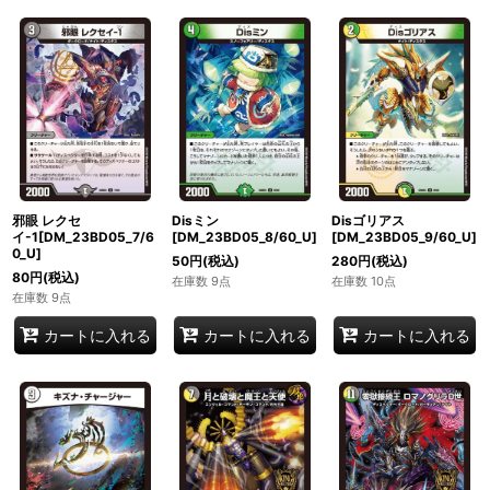
邪眼 レクセ
Disミン
Disゴリアス
イ-1[DM_23BD05_7/6
[DM_23BD05_8/60_U]
[DM_23BD05_9/60_U]
0_U]
50
円
(税込)
280
円
(税込)
80
円
(税込)
在庫数 9点
在庫数 10点
在庫数 9点
カートに入れる
カートに入れる
カートに入れる