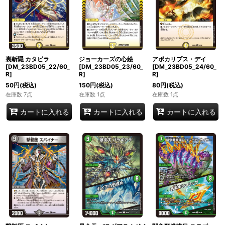
裏斬隠 カタビラ
ジョーカーズの心絵
アポカリプス・デイ
[DM_23BD05_22/60_
[DM_23BD05_23/60_
[DM_23BD05_24/60_
R]
R]
R]
50
円
(税込)
150
円
(税込)
80
円
(税込)
在庫数 7点
在庫数 1点
在庫数 1点
カートに入れる
カートに入れる
カートに入れる