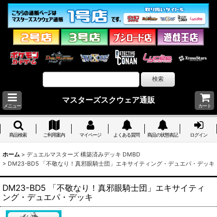
マスターズスクウェア通販
メニュー
カート
商品検索
ご利用案内
マイページ
よくある質問
商品の状態表記
ログイン
ホーム
>
デュエルマスターズ 構築済みデッキ DMBD
>
DM23-BD5 「不敬なり！真邪眼騎士団」エキサイティング・デュエパ・デッキ
DM23-BD5 「不敬なり！真邪眼騎士団」エキサイティ
ング・デュエパ・デッキ