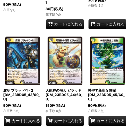
50
円
(税込)
]
50
円
(税込)
在庫数 5点
80
円
(税込)
在庫なし
在庫数 5点
カートに入れる
カートに入れる
腐聖 ブラッドウ-２
天龍神の翔天 ピラッキ
神聖で新生な霊樹
[DM_23BD05_43/60_
[DM_23BD05_44/60_
[DM_23BD05_45/60_
U]
U]
U]
50
円
(税込)
150
円
(税込)
50
円
(税込)
在庫数 8点
在庫数 8点
在庫数 8点
カートに入れる
カートに入れる
カートに入れる