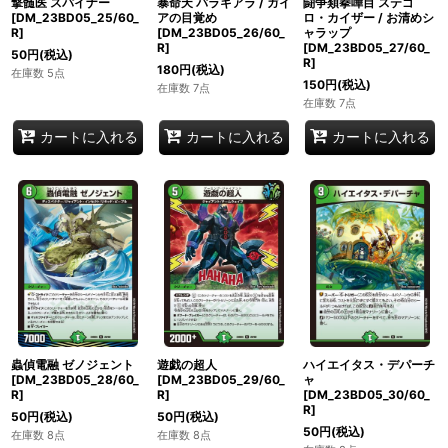
撃髄医 スパイナー
暴命天 バラギアラ / ガイ
闘争類拳嘩目 ステゴ
[DM_23BD05_25/60_
アの目覚め
ロ・カイザー / お清めシ
R]
[DM_23BD05_26/60_
ャラップ
R]
[DM_23BD05_27/60_
50
円
(税込)
R]
180
円
(税込)
在庫数 5点
150
円
(税込)
在庫数 7点
在庫数 7点
カートに入れる
カートに入れる
カートに入れる
蟲偵電融 ゼノジェント
遊戯の超人
ハイエイタス・デパーチ
[DM_23BD05_28/60_
[DM_23BD05_29/60_
ャ
R]
R]
[DM_23BD05_30/60_
R]
50
円
(税込)
50
円
(税込)
50
円
(税込)
在庫数 8点
在庫数 8点