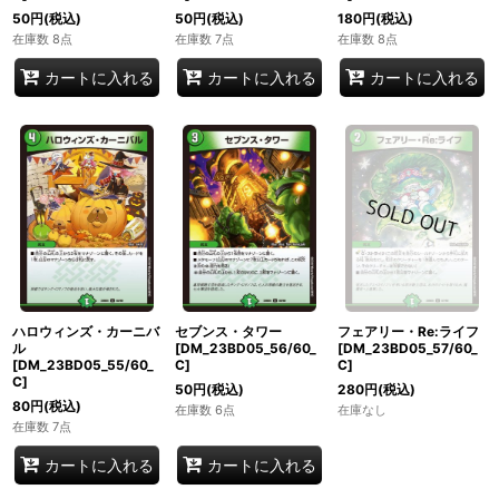
50
円
(税込)
50
円
(税込)
180
円
(税込)
在庫数 8点
在庫数 7点
在庫数 8点
カートに入れる
カートに入れる
カートに入れる
ハロウィンズ・カーニバ
セブンス・タワー
フェアリー・Re:ライフ
ル
[DM_23BD05_56/60_
[DM_23BD05_57/60_
[DM_23BD05_55/60_
C]
C]
C]
50
円
(税込)
280
円
(税込)
80
円
(税込)
在庫数 6点
在庫なし
在庫数 7点
カートに入れる
カートに入れる