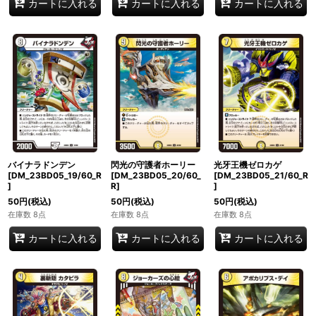
カートに入れる
カートに入れる
カートに入れる
バイナラドンデン
閃光の守護者ホーリー
光牙王機ゼロカゲ
[DM_23BD05_19/60_R
[DM_23BD05_20/60_
[DM_23BD05_21/60_R
]
R]
]
50
円
(税込)
50
円
(税込)
50
円
(税込)
在庫数 8点
在庫数 8点
在庫数 8点
カートに入れる
カートに入れる
カートに入れる