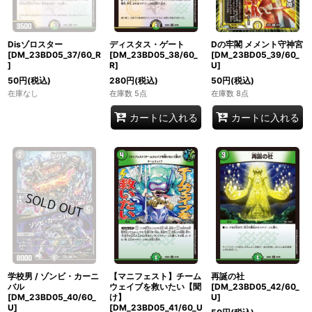
Disゾロスター
ディスタス・ゲート
Dの牢閣 メメント守神宮
[DM_23BD05_37/60_R
[DM_23BD05_38/60_
[DM_23BD05_39/60_
]
R]
U]
50
円
(税込)
280
円
(税込)
50
円
(税込)
在庫なし
在庫数 5点
在庫数 8点
カートに入れる
カートに入れる
学校男 / ゾンビ・カーニ
【マニフェスト】チーム
再誕の社
バル
ウェイブを救いたい【聞
[DM_23BD05_42/60_
[DM_23BD05_40/60_
け】
U]
U]
[DM_23BD05_41/60_U