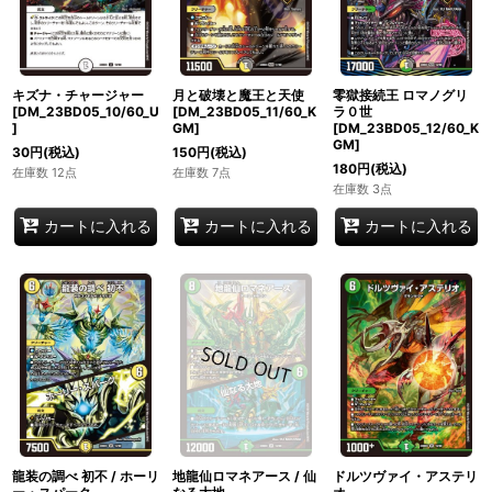
キズナ・チャージャー
月と破壊と魔王と天使
零獄接続王 ロマノグリ
[DM_23BD05_10/60_U
[DM_23BD05_11/60_K
ラ０世
]
GM]
[DM_23BD05_12/60_K
GM]
30
円
(税込)
150
円
(税込)
180
円
(税込)
在庫数 12点
在庫数 7点
在庫数 3点
カートに入れる
カートに入れる
カートに入れる
龍装の調べ 初不 / ホーリ
地龍仙ロマネアース / 仙
ドルツヴァイ・アステリ