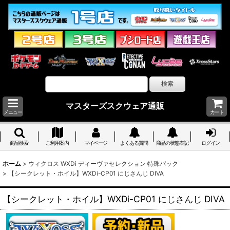
マスターズスクウェア通販
メニュー
カート
商品検索
ご利用案内
マイページ
よくある質問
商品の状態表記
ログイン
ホーム
>
ウィクロス WXDi ディーヴァセレクション 特殊パック
>
【シークレット・ホイル】WXDi-CP01 にじさんじ DIVA
【シークレット・ホイル】WXDi-CP01 にじさんじ DIVA