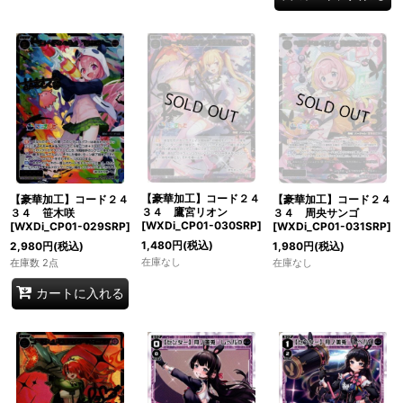
【豪華加工】コード２４
【豪華加工】コード２４
【豪華加工】コード２４
３４ 鷹宮リオン
３４ 笹木咲
３４ 周央サンゴ
[WXDi_CP01-030SRP]
[WXDi_CP01-029SRP]
[WXDi_CP01-031SRP]
1,480
円
(税込)
2,980
円
(税込)
1,980
円
(税込)
在庫なし
在庫数 2点
在庫なし
カートに入れる