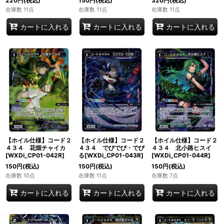
220
円
(税込)
150
円
(税込)
320
円
(税込)
在庫数 11点
在庫数 11点
在庫数 11点
カートに入れる
カートに入れる
カートに入れる
【ホイル仕様】コード２
【ホイル仕様】コード２
【ホイル仕様】コード２
４３４ 花畑チャイカ
４３４ でびでび・でび
４３４ 北小路ヒスイ
[WXDi_CP01-042R]
る[WXDi_CP01-043R]
[WXDi_CP01-044R]
150
円
(税込)
150
円
(税込)
150
円
(税込)
在庫数 10点
在庫数 11点
在庫数 7点
カートに入れる
カートに入れる
カートに入れる