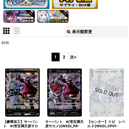
表示順変更
閉じる
83
件
表示数
:
1
2
次
»
在庫あり
並び順
:
絞り込む
【豪華加工】サーバン
サーバント #(壱百満天
【センター】リゼ レベ
ト #(壱百満天原サロ
原サロメ)[WXDi_PR-
ル３'[WXDi_CP01-