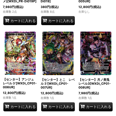
メ)[WXDi_PR-Di019P]
Di019]
005UR]
7,980
円
(税込)
380
円
(税込)
12,800
円
(税込)
在庫数 2点
在庫数 8点
在庫なし
カートに入れる
カートに入れる
【センター】アンジュ
【センター】とこ レベ
【センター】月ノ美兎
レベル３'[WXDi_CP01-
ル３'[WXDi_CP01-
レベル3[WXDi_CP01-
006UR]
007UR]
008UR]
12,800
円
(税込)
12,800
円
(税込)
7,980
円
(税込)
在庫数 1点
在庫数 1点
在庫数 1点
カートに入れる
カートに入れる
カートに入れる