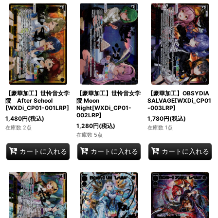
【豪華加工】世怜音女学
【豪華加工】世怜音女学
【豪華加工】OBSYDIA
院 After School
院 Moon
SALVAGE[WXDi_CP01
[WXDi_CP01-001LRP]
Night[WXDi_CP01-
-003LRP]
002LRP]
1,480
円
(税込)
1,780
円
(税込)
1,280
円
(税込)
在庫数 2点
在庫数 1点
在庫数 5点
カートに入れる
カートに入れる
カートに入れる