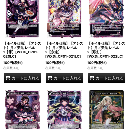
【ホイル仕様】【アシス
【ホイル仕様】【アシス
【ホイル仕様】【アシス
ト】月ノ美兎 レベル
ト】月ノ美兎 レベル
ト】月ノ美兎 レベル
1【罪】[WXDi_CP01-
2【永遠】
2【殴打】
020LC]
[WXDi_CP01-021LC]
[WXDi_CP01-022LC]
100
円
(税込)
100
円
(税込)
100
円
(税込)
在庫数 4点
在庫数 6点
在庫数 6点
カートに入れる
カートに入れる
カートに入れる