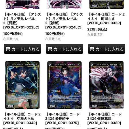
【ホイル仕様】コード２
【ホイル仕様】【アシス
【ホイル仕様】【アシス
４３４ 町田ちま
ト】月ノ美兎 レベル
ト】月ノ美兎 レベル
[WXDi_CP01-033R]
2【隠蔽】
2【診断】
[WXDi_CP01-023LC]
[WXDi_CP01-024LC]
220
円
(税込)
100
円
(税込)
100
円
(税込)
在庫数 7点
在庫数 6点
在庫数 6点
カートに入れる
カートに入れる
カートに入れる
【ホイル仕様】コード２
【ホイル仕様】コード
【ホイル仕様】コード
４３４ 空星きらめ
2434 鈴鹿詩子
2434 健屋花那
[WXDi_CP01-034R]
[WXDi_CP01-037R]
[WXDi_CP01-038R]