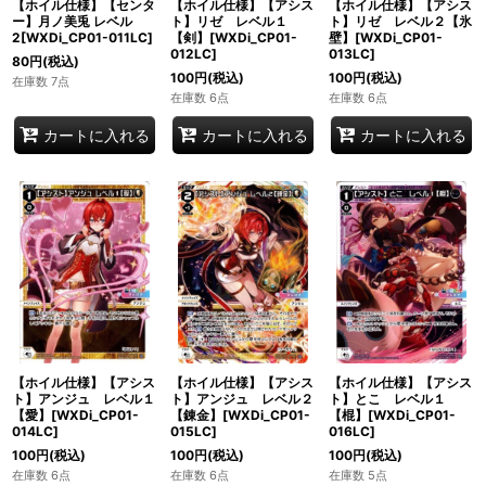
【ホイル仕様】【センタ
【ホイル仕様】【アシス
【ホイル仕様】【アシス
ー】月ノ美兎 レベル
ト】リゼ レベル１
ト】リゼ レベル２【氷
2[WXDi_CP01-011LC]
【剣】[WXDi_CP01-
壁】[WXDi_CP01-
012LC]
013LC]
80
円
(税込)
100
円
(税込)
100
円
(税込)
在庫数 7点
在庫数 6点
在庫数 6点
カートに入れる
カートに入れる
カートに入れる
【ホイル仕様】【アシス
【ホイル仕様】【アシス
【ホイル仕様】【アシス
ト】アンジュ レベル１
ト】アンジュ レベル２
ト】とこ レベル１
【愛】[WXDi_CP01-
【錬金】[WXDi_CP01-
【棍】[WXDi_CP01-
014LC]
015LC]
016LC]
100
円
(税込)
100
円
(税込)
100
円
(税込)
在庫数 6点
在庫数 6点
在庫数 5点