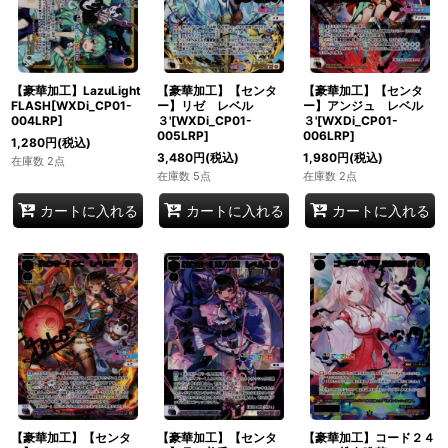
【豪華加工】LazuLight
【豪華加工】【センタ
【豪華加工】【センタ
FLASH[WXDi_CP01-
ー】リゼ レベル
ー】アンジュ レベル
004LRP]
３'[WXDi_CP01-
３'[WXDi_CP01-
005LRP]
006LRP]
1,280
円
(税込)
3,480
円
(税込)
1,980
円
(税込)
在庫数 2点
在庫数 5点
在庫数 2点
カートに入れる
カートに入れる
カートに入れる
【豪華加工】【センタ
【豪華加工】【センタ
【豪華加工】コード２４