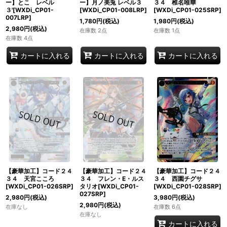
ー】とこ レベル
ー】月ノ美兎 レベル３
３４ 椎名唯華
３'[WXDi_CP01-
[WXDi_CP01-008LRP]
[WXDi_CP01-025SRP]
007LRP]
1,780
円
(税込)
1,980
円
(税込)
2,980
円
(税込)
在庫数 2点
在庫数 1点
在庫数 4点
カートに入れる
カートに入れる
カートに入れる
【豪華加工】コード２４
【豪華加工】コード２４
【豪華加工】コード２４
３４ 天宮こころ
３４ フレン・E・ルス
３４ 西園チグサ
[WXDi_CP01-026SRP]
タリオ[WXDi_CP01-
[WXDi_CP01-028SRP]
027SRP]
2,980
円
(税込)
3,980
円
(税込)
2,980
円
(税込)
在庫なし
在庫数 6点
在庫なし
カートに入れる