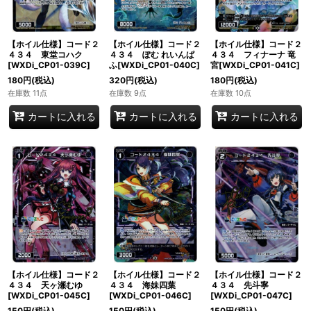
【ホイル仕様】コード２
【ホイル仕様】コード２
【ホイル仕様】コード２
４３４ 東堂コハク
４３４ ぽむ れいんぱ
４３４ フィナーナ 竜
[WXDi_CP01-039C]
ふ[WXDi_CP01-040C]
宮[WXDi_CP01-041C]
180
円
(税込)
320
円
(税込)
180
円
(税込)
在庫数 11点
在庫数 9点
在庫数 10点
カートに入れる
カートに入れる
カートに入れる
【ホイル仕様】コード２
【ホイル仕様】コード２
【ホイル仕様】コード２
４３４ 天ヶ瀬むゆ
４３４ 海妹四葉
４３４ 先斗寧
[WXDi_CP01-045C]
[WXDi_CP01-046C]
[WXDi_CP01-047C]
150
円
(税込)
150
円
(税込)
150
円
(税込)