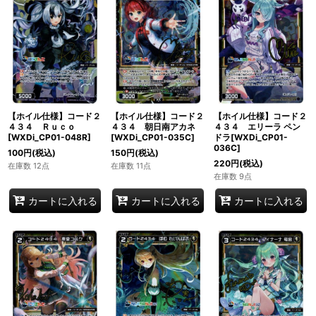
【ホイル仕様】コード２
【ホイル仕様】コード２
【ホイル仕様】コード２
４３４ Ｒｕｃｏ
４３４ 朝日南アカネ
４３４ エリーラ ペン
[WXDi_CP01-048R]
[WXDi_CP01-035C]
ドラ[WXDi_CP01-
036C]
100
円
(税込)
150
円
(税込)
220
円
(税込)
在庫数 12点
在庫数 11点
在庫数 9点
カートに入れる
カートに入れる
カートに入れる