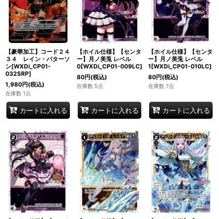
【豪華加工】コード２４
【ホイル仕様】【センタ
【ホイル仕様】【センタ
３４ レイン・パターソ
ー】月ノ美兎 レベル
ー】月ノ美兎 レベル
ン[WXDi_CP01-
0[WXDi_CP01-009LC]
1[WXDi_CP01-010LC]
032SRP]
80
円
(税込)
80
円
(税込)
1,980
円
(税込)
在庫数 5点
在庫数 7点
在庫数 1点
カートに入れる
カートに入れる
カートに入れる