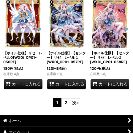
【ホイル仕様】リゼ レ
【ホイル仕様】【センタ
【ホイル仕様】【センタ
ベル0[WXDi_CP01-
ー】リゼ レベル１
ー】リゼ レベル２
056RE]
[WXDi_CP01-057RE]
[WXDi_CP01-058RE]
180
円
(税込)
120
円
(税込)
120
円
(税込)
在庫数 4点
在庫数 6点
在庫数 6点
カートに入れる
カートに入れる
カートに入れる
1
2
次
»
ホーム
マイページ