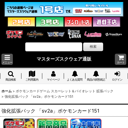
マスターズスクウェア通販
メニュー
カート
商品検索
ご利用案内
マイページ
よくある質問
商品の状態表記
ログイン
ホーム
>
ポケモンカードゲーム スカーレット＆バイオレット 拡張パック
>
強化拡張パック 「sv2a」ポケモンカード151
強化拡張パック 「sv2a」ポケモンカード151