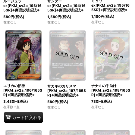
ミュウ
ルージュラ
サンダー
ex[PKM_sv2a_195/16
ex[PKM_sv2a_193/16
ex[PKM_sv2a_194/16
5SR]※商品説明必読※
5SR]※商品説明必読※
5SR]※商品説明必読※
1,180
円
(税込)
580
円
(税込)
1,580
円
(税込)
在庫なし
在庫なし
在庫なし
エリカの招待
ナナミの手助け
サカキのカリスマ
[PKM_sv2a_196/165S
[PKM_sv2a_198/165S
[PKM_sv2a_197/165S
R]※商品説明必読※
R]※商品説明必読※
R]※商品説明必読※
3,480
円
(税込)
780
円
(税込)
580
円
(税込)
在庫数 2点
在庫なし
在庫なし
カートに入れる