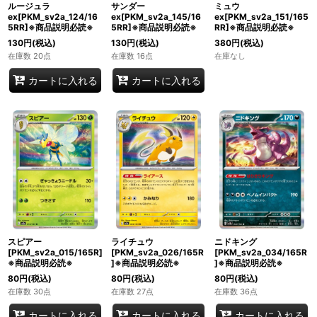
ルージュラ
サンダー
ミュウ
ex[PKM_sv2a_124/16
ex[PKM_sv2a_145/16
ex[PKM_sv2a_151/165
5RR]※商品説明必読※
5RR]※商品説明必読※
RR]※商品説明必読※
130
円
(税込)
130
円
(税込)
380
円
(税込)
在庫数 20点
在庫数 16点
在庫なし
カートに入れる
カートに入れる
スピアー
ライチュウ
ニドキング
[PKM_sv2a_015/165R]
[PKM_sv2a_026/165R
[PKM_sv2a_034/165R
※商品説明必読※
]※商品説明必読※
]※商品説明必読※
80
円
(税込)
80
円
(税込)
80
円
(税込)
在庫数 30点
在庫数 27点
在庫数 36点
カートに入れる
カートに入れる
カートに入れる