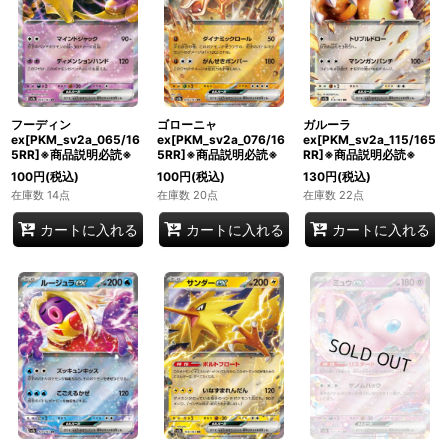
フーディン
ゴローニャ
ガルーラ
ex[PKM_sv2a_065/16
ex[PKM_sv2a_076/16
ex[PKM_sv2a_115/165
5RR]※商品説明必読※
5RR]※商品説明必読※
RR]※商品説明必読※
100
円
(税込)
100
円
(税込)
130
円
(税込)
在庫数 14点
在庫数 20点
在庫数 22点
カートに入れる
カートに入れる
カートに入れる