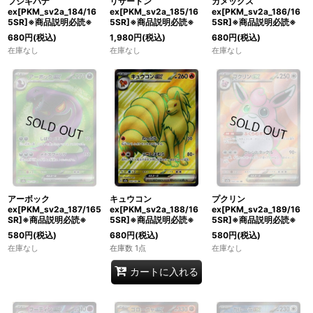
フシギバナ
リザードン
カメックス
ex[PKM_sv2a_184/16
ex[PKM_sv2a_185/16
ex[PKM_sv2a_186/16
5SR]※商品説明必読※
5SR]※商品説明必読※
5SR]※商品説明必読※
680
円
(税込)
1,980
円
(税込)
680
円
(税込)
在庫なし
在庫なし
在庫なし
アーボック
キュウコン
プクリン
ex[PKM_sv2a_187/165
ex[PKM_sv2a_188/16
ex[PKM_sv2a_189/16
SR]※商品説明必読※
5SR]※商品説明必読※
5SR]※商品説明必読※
580
円
(税込)
680
円
(税込)
580
円
(税込)
在庫なし
在庫数 1点
在庫なし
カートに入れる