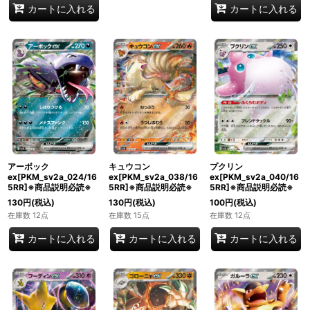
カートに入れる
カートに入れる
アーボック
キュウコン
プクリン
ex[PKM_sv2a_024/16
ex[PKM_sv2a_038/16
ex[PKM_sv2a_040/16
5RR]※商品説明必読※
5RR]※商品説明必読※
5RR]※商品説明必読※
130
円
(税込)
130
円
(税込)
100
円
(税込)
在庫数 12点
在庫数 15点
在庫数 12点
カートに入れる
カートに入れる
カートに入れる