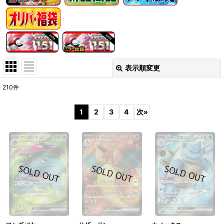
表示順変更
閉じる
210
件
表示数
:
1
2
3
4
次
»
在庫あり
並び順
:
絞り込む