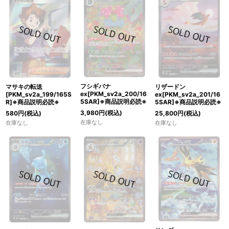
フシギバナ
マサキの転送
リザードン
ex[PKM_sv2a_200/16
[PKM_sv2a_199/165S
ex[PKM_sv2a_201/16
5SAR]※商品説明必読※
R]※商品説明必読※
5SAR]※商品説明必読※
3,980
円
(税込)
580
円
(税込)
25,800
円
(税込)
在庫なし
在庫なし
在庫なし