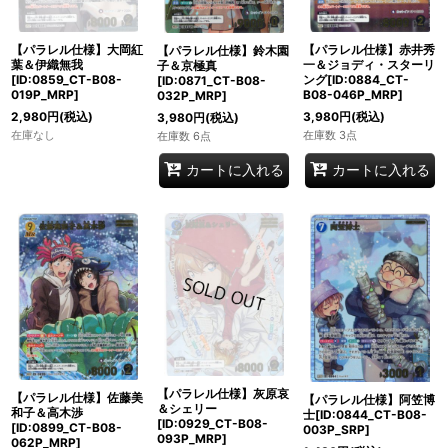
【パラレル仕様】大岡紅
【パラレル仕様】赤井秀
【パラレル仕様】鈴木園
葉＆伊織無我
一＆ジョディ・スターリ
子＆京極真
[ID:0859_CT-B08-
ング[ID:0884_CT-
[ID:0871_CT-B08-
019P_MRP]
B08-046P_MRP]
032P_MRP]
2,980
円
(税込)
3,980
円
(税込)
3,980
円
(税込)
在庫なし
在庫数 3点
在庫数 6点
カートに入れる
カートに入れる
【パラレル仕様】灰原哀
【パラレル仕様】佐藤美
【パラレル仕様】阿笠博
＆シェリー
和子＆高木渉
士[ID:0844_CT-B08-
[ID:0929_CT-B08-
[ID:0899_CT-B08-
003P_SRP]
093P_MRP]
062P_MRP]