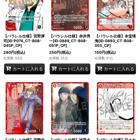
【パラレル仕様】宮野厚
【パラレル仕様】赤井秀
【パラレル仕様】本堂瑛
司[ID:P074_CT-B08-
一[ID:0889_CT-B08-
海[ID:0893_CT-B08-
045P_CP]
051P_CP]
055_CP]
280
円
(税込)
250
円
(税込)
150
円
(税込)
在庫数 33点
在庫数 26点
在庫数 31点
カートに入れる
カートに入れる
カートに入れる
【パラレル仕様】宮野志
【パラレル仕様】諸星大
【パラレル仕様】託され