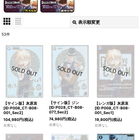
表示順変更
閉じる
53
件
表示数
:
在庫あり
並び順
:
絞り込む
【サイン版】ジン
【レンガ版】灰原哀
【サイン版】灰原哀
[ID:P028_CT-B08-
[ID:P008_CT-B08-
[ID:P008_CT-B08-
077_Sec2]
001_Sec1]
001_Sec2]
74,980
円
(税込)
19,800
円
(税込)
104,980
円
(税込)
在庫なし
在庫なし
在庫なし