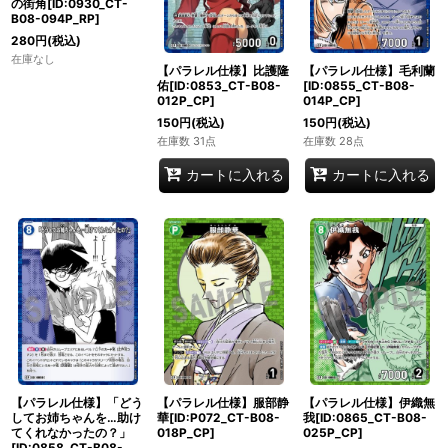
の街角[ID:0930_CT-
B08-094P_RP]
280
円
(税込)
在庫なし
【パラレル仕様】比護隆
【パラレル仕様】毛利蘭
佑[ID:0853_CT-B08-
[ID:0855_CT-B08-
012P_CP]
014P_CP]
150
円
(税込)
150
円
(税込)
在庫数 31点
在庫数 28点
カートに入れる
カートに入れる
【パラレル仕様】「どう
【パラレル仕様】服部静
【パラレル仕様】伊織無
してお姉ちゃんを…助け
華[ID:P072_CT-B08-
我[ID:0865_CT-B08-
てくれなかったの？」
018P_CP]
025P_CP]
[ID:0858_CT-B08-