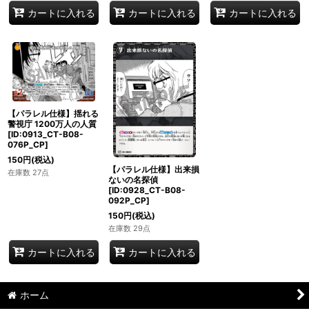
カートに入れる
カートに入れる
カートに入れる
【パラレル仕様】揺れる
警視庁 1200万人の人質
[ID:0913_CT-B08-
076P_CP]
150
円
(税込)
【パラレル仕様】出来損
在庫数 27点
ないの名探偵
[ID:0928_CT-B08-
092P_CP]
150
円
(税込)
在庫数 29点
カートに入れる
カートに入れる
ホーム