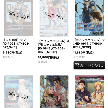
【コミックパラレル】ジ
【レンガ版】ジン
【コミックパラレル】江
ン[ID:0914_CT-B08-
[ID:P028_CT-B08-
戸川コナン&灰原哀
078P_SRCP]
077_Sec1]
[ID:0843_CT-B08-
002P_MRCP]
11,880
円
(税込)
9,980
円
(税込)
在庫数 1点
在庫なし
14,800
円
(税込)
在庫なし
カートに入れる