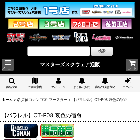
マスターズスクウェア通販
メニュー
カート
商品検索
ご利用案内
マイページ
よくある質問
商品の状態表記
ログイン
ホーム
>
名探偵コナンTCG ブースター
>
【パラレル】CT-P08 哀色の宿命
【パラレル】CT-P08 哀色の宿命