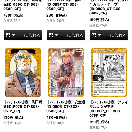
保[ID:0896_CT-B08-
[ID:0897_CT-B08-
たカセットテープ
058P_CP]
059P_CP]
[ID:0898_CT-B08-
060P_CP]
780
円
(税込)
280
円
(税込)
150
円
(税込)
在庫数 21点
在庫数 26点
在庫数 25点
カートに入れる
カートに入れる
カートに入れる
【パラレル仕様】黒田兵
【パラレル仕様】安室透
【パラレル仕様】ブライ
衛[ID:P075_CT-B08-
[ID:0905_CT-B08-
ダルは女が主役
061P_CP]
068P_CP]
[ID:0912_CT-B08-
075P_CP]
180
円
(税込)
480
円
(税込)
150
円
(税込)
在庫数 35点
在庫数 30点
在庫数 23点