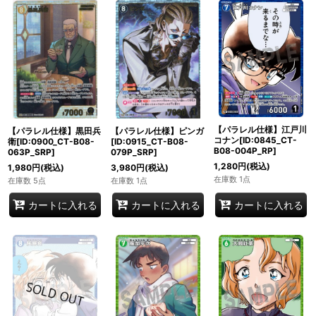
【パラレル仕様】江戸川
【パラレル仕様】黒田兵
【パラレル仕様】ピンガ
コナン[ID:0845_CT-
衛[ID:0900_CT-B08-
[ID:0915_CT-B08-
B08-004P_RP]
063P_SRP]
079P_SRP]
1,280
円
(税込)
1,980
円
(税込)
3,980
円
(税込)
在庫数 1点
在庫数 5点
在庫数 1点
カートに入れる
カートに入れる
カートに入れる