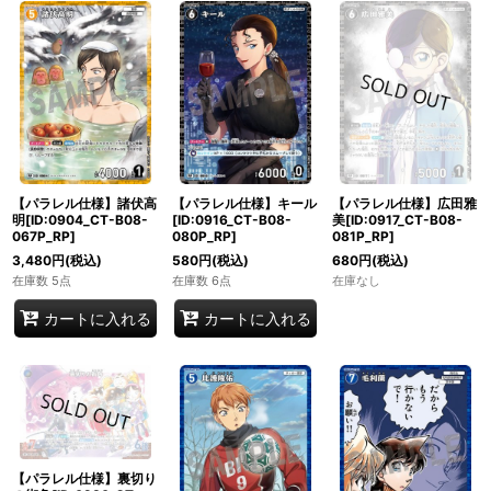
【パラレル仕様】諸伏高
【パラレル仕様】キール
【パラレル仕様】広田雅
明[ID:0904_CT-B08-
[ID:0916_CT-B08-
美[ID:0917_CT-B08-
067P_RP]
080P_RP]
081P_RP]
3,480
円
(税込)
580
円
(税込)
680
円
(税込)
在庫数 5点
在庫数 6点
在庫なし
カートに入れる
カートに入れる
【パラレル仕様】裏切り