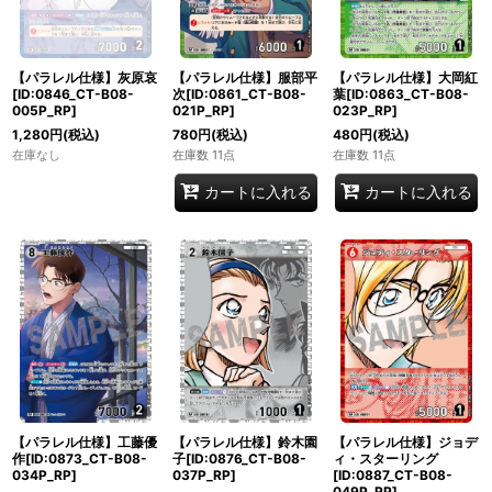
【パラレル仕様】灰原哀
【パラレル仕様】服部平
【パラレル仕様】大岡紅
[ID:0846_CT-B08-
次[ID:0861_CT-B08-
葉[ID:0863_CT-B08-
005P_RP]
021P_RP]
023P_RP]
1,280
円
(税込)
780
円
(税込)
480
円
(税込)
在庫なし
在庫数 11点
在庫数 11点
カートに入れる
カートに入れる
【パラレル仕様】工藤優
【パラレル仕様】鈴木園
【パラレル仕様】ジョデ
作[ID:0873_CT-B08-
子[ID:0876_CT-B08-
ィ・スターリング
034P_RP]
037P_RP]
[ID:0887_CT-B08-
049P_RP]