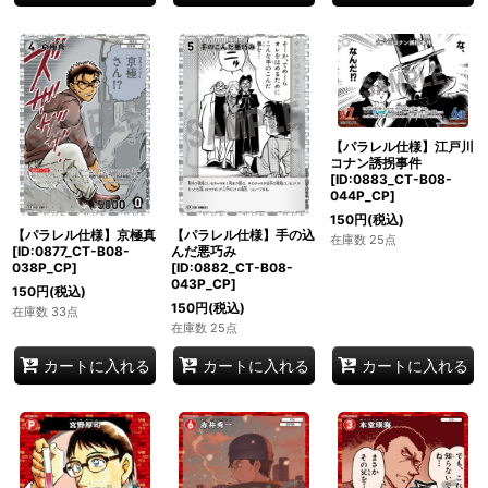
【パラレル仕様】江戸川
コナン誘拐事件
[ID:0883_CT-B08-
044P_CP]
150
円
(税込)
【パラレル仕様】京極真
【パラレル仕様】手の込
在庫数 25点
[ID:0877_CT-B08-
んだ悪巧み
038P_CP]
[ID:0882_CT-B08-
043P_CP]
150
円
(税込)
150
円
(税込)
在庫数 33点
在庫数 25点
カートに入れる
カートに入れる
カートに入れる