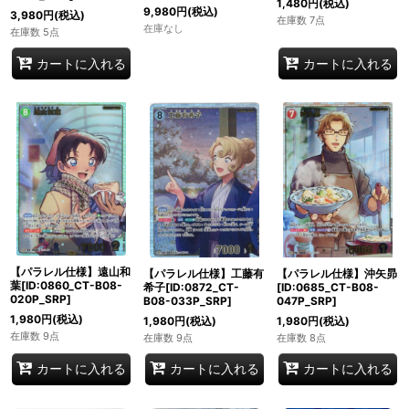
1,480
円
(税込)
9,980
円
(税込)
3,980
円
(税込)
在庫数 7点
在庫なし
在庫数 5点
カートに入れる
カートに入れる
【パラレル仕様】遠山和
【パラレル仕様】沖矢昴
【パラレル仕様】工藤有
葉[ID:0860_CT-B08-
[ID:0685_CT-B08-
希子[ID:0872_CT-
020P_SRP]
047P_SRP]
B08-033P_SRP]
1,980
円
(税込)
1,980
円
(税込)
1,980
円
(税込)
在庫数 9点
在庫数 8点
在庫数 9点
カートに入れる
カートに入れる
カートに入れる