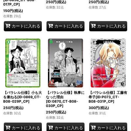
250
円
(税込)
250
円
(税込)
017P_CP]
在庫数 32点
在庫数 27点
150
円
(税込)
在庫数 29点
カートに入れる
カートに入れる
カートに入れる
【パラレル仕様】小も大
【パラレル仕様】執事に
【パラレル仕様】工藤有
を兼ねる[ID:0869_CT-
なった理由
希子[ID:P073_CT-
B08-029P_CP]
[ID:0870_CT-B08-
B08-031P_CP]
030P_CP]
250
円
(税込)
300
円
(税込)
250
円
(税込)
在庫数 32点
在庫数 31点
在庫数 32点
カートに入れる
カートに入れる
カートに入れる