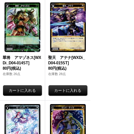
翠将 アマゾネス[WX
聖天 アテナ[WXDi_
Di_D04-014ST]
D04-015ST]
80円
(税込)
80円
(税込)
在庫数 26点
在庫数 28点