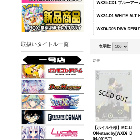
取扱いタイトル一覧
表示数
:
24
件
【ホイル仕様】MC.LI
ON-standby[WXDi_D
04-001ST]