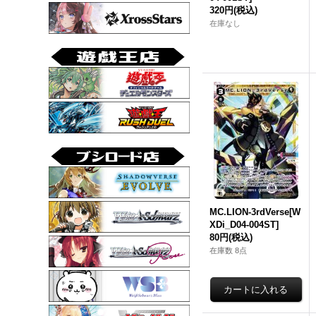
320円
(税込)
在庫なし
MC.LION-3rdVerse[W
XDi_D04-004ST]
80円
(税込)
在庫数 8点