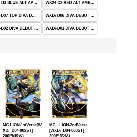
WX24-D3 BLUE ALT APPLI
WX24-D2 RED ALT AMBITION
WXDi-D07 TOP DIVA DECK D・X・M
WXDi-D06 DIVA DEBUT DECK DIAGRAM(ダイアグラム)
WXDi-D02 DIVA DEBUT DECK にじさんじ ver.さんばか
WXDi-D01 DIVA DEBUT DECK アンシエントサプライズ
MC.LION-1stVerse[W
MC．LION-2ndVerse
XDi_D04-002ST]
[WXDi_D04-003ST]
200円
(税込)
200円
(税込)