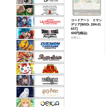
コードアート Ｃヤン
デリア[WXDi_D04-01
6ST]
420円
(税込)
在庫なし