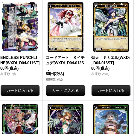
ENDLESS-PUNCHLI
コードアート Ｋイチ
聖天 ミカエル[WXDi
NE[WXDi_D04-011ST]
ュデ[WXDi_D04-012S
_D04-013ST]
80円
(税込)
T]
80円
(税込)
80円
(税込)
在庫数 7点
在庫数 28点
在庫数 28点