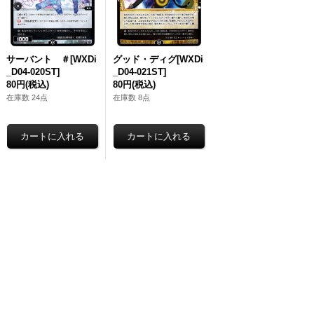
サーバント ＃[WXDi
グッド・ディグ[WXDi
_D04-020ST]
_D04-021ST]
80円
(税込)
80円
(税込)
在庫数 24点
在庫数 8点