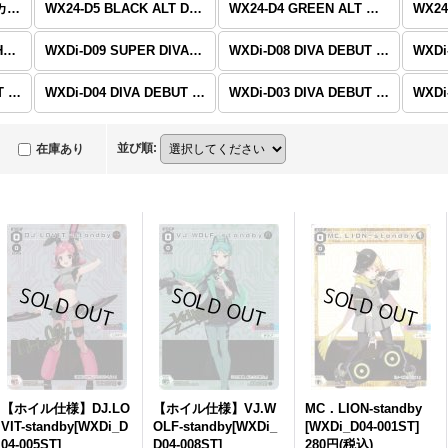
WX25-CD1 ブルーアーカイブ
WX24-D5 BLACK ALT DESIRE
WX24-D4 GREEN ALT WANNA
WX24-D1 WHITE ALT HOPE
WXDi-D09 SUPER DIVA DECK DOUBLE HEROINES -ピルルク＆ヒラナ-
WXDi-D08 DIVA DEBUT DECK WHITE HOPE
WXDi-D05 DIVA DEBUT DECK うちゅうのはじまり
WXDi-D04 DIVA DEBUT DECK Card Jockey(カードジョッキー)
WXDi-D03 DIVA DEBUT DECK No Limit(ノーリミット)
並び順
:
在庫あり
【ホイル仕様】DJ.LO
【ホイル仕様】VJ.W
MC．LION-standby
VIT-standby[WXDi_D
OLF-standby[WXDi_
[WXDi_D04-001ST]
04-005ST]
D04-008ST]
280円
(税込)