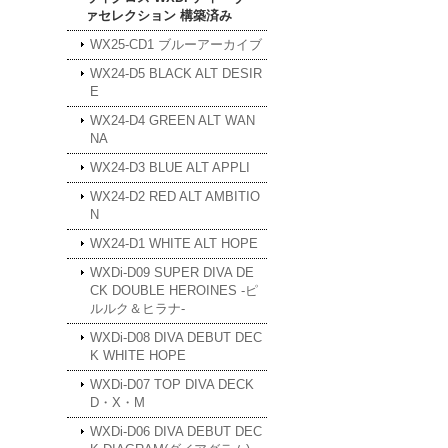
ァセレクション 構築済み
WX25-CD1 ブルーアーカイブ
WX24-D5 BLACK ALT DESIR
E
WX24-D4 GREEN ALT WAN
NA
WX24-D3 BLUE ALT APPLI
WX24-D2 RED ALT AMBITIO
N
WX24-D1 WHITE ALT HOPE
WXDi-D09 SUPER DIVA DE
CK DOUBLE HEROINES -ピ
ルルク＆ヒラナ-
WXDi-D08 DIVA DEBUT DEC
K WHITE HOPE
WXDi-D07 TOP DIVA DECK
D・X・M
WXDi-D06 DIVA DEBUT DEC