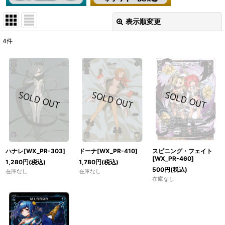
表示順変更
閉じる
4
件
表示数
:
在庫あり
並び順
:
絞り込む
ハナレ[WX_PR-303]
ドーナ[WX_PR-410]
スピニング・フェイト
[WX_PR-460]
1,280
円
(税込)
1,780
円
(税込)
500
円
(税込)
在庫なし
在庫なし
在庫なし