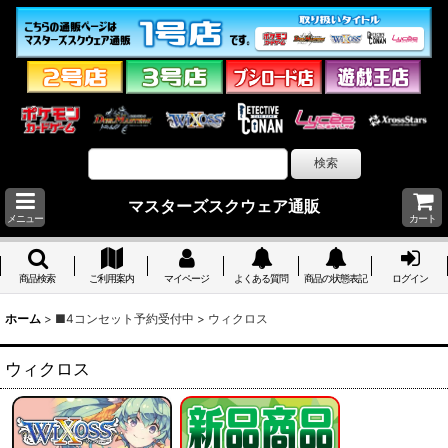
マスターズスクウェア通販
メニュー
カート
商品検索
ご利用案内
マイページ
よくある質問
商品の状態表記
ログイン
ホーム
>
■4コンセット予約受付中
>
ウィクロス
ウィクロス