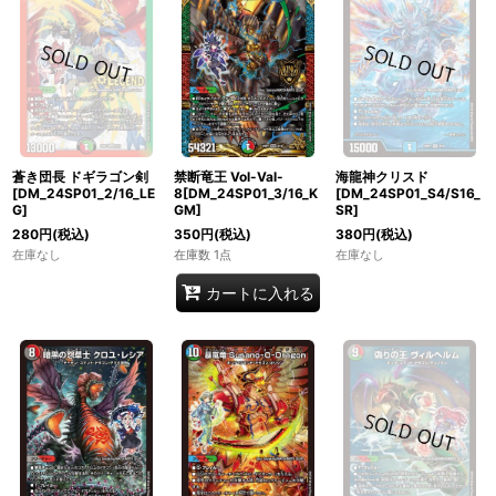
蒼き団長 ドギラゴン剣
禁断竜王 Vol-Val-
海龍神クリスド
[DM_24SP01_2/16_LE
8[DM_24SP01_3/16_K
[DM_24SP01_S4/S16_
G]
GM]
SR]
280
円
(税込)
350
円
(税込)
380
円
(税込)
在庫なし
在庫数 1点
在庫なし
カートに入れる