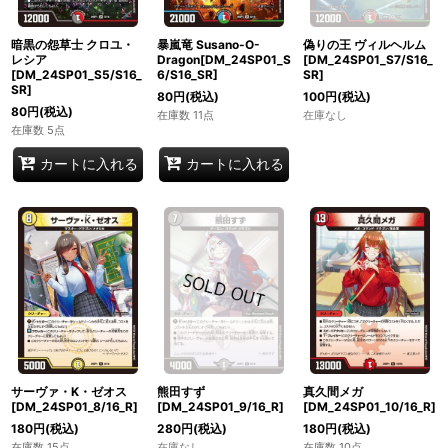
暗黒の怨草士 クロユ・
暴嵐竜 Susano-O-
偽りの王 ヴィルヘルム
レシア
Dragon[DM_24SP01_S
[DM_24SP01_S7/S16_
[DM_24SP01_S5/S16_
6/S16_SR]
SR]
SR]
80
円
(税込)
100
円
(税込)
80
円
(税込)
在庫数 11点
在庫なし
在庫数 5点
カートに入れる
カートに入れる
サーヴァ・K・ゼオス
熊田すず
真久間メガ
[DM_24SP01_8/16_R]
[DM_24SP01_9/16_R]
[DM_24SP01_10/16_R]
180
円
(税込)
280
円
(税込)
180
円
(税込)
在庫数 15点
在庫なし
在庫数 10点