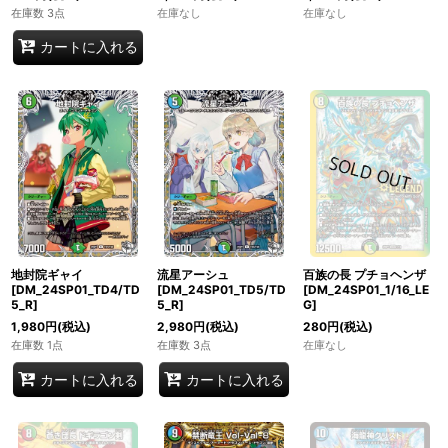
在庫数 3点
在庫なし
在庫なし
カートに入れる
地封院ギャイ
流星アーシュ
百族の長 プチョヘンザ
[DM_24SP01_TD4/TD
[DM_24SP01_TD5/TD
[DM_24SP01_1/16_LE
5_R]
5_R]
G]
1,980
円
(税込)
2,980
円
(税込)
280
円
(税込)
在庫数 1点
在庫数 3点
在庫なし
カートに入れる
カートに入れる