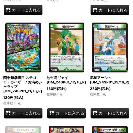
カートに入れる
カートに入れる
闘争類拳嘩目 ステゴ
地封院ギャイ
流星アーシュ
ロ・カイザー / お清めシ
[DM_24SP01_12/16_R]
[DM_24SP01_13/16_R]
ャラップ
180
円
(税込)
280
円
(税込)
[DM_24SP01_11/16_R]
在庫数 8点
在庫数 5点
120
円
(税込)
在庫数 18点
カートに入れる
カートに入れる
カートに入れる