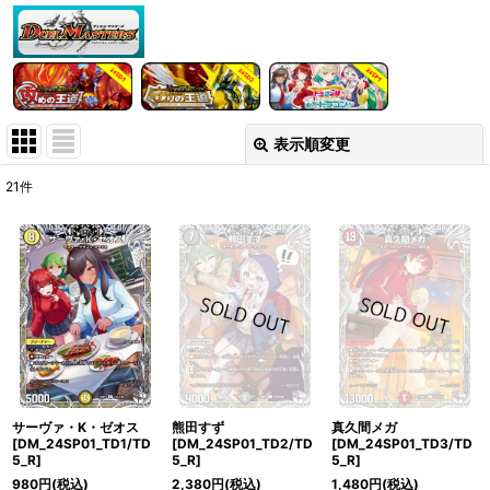
表示順変更
閉じる
21
件
表示数
:
在庫あり
並び順
:
絞り込む
サーヴァ・K・ゼオス
熊田すず
真久間メガ
[DM_24SP01_TD1/TD
[DM_24SP01_TD2/TD
[DM_24SP01_TD3/TD
5_R]
5_R]
5_R]
980
円
(税込)
2,380
円
(税込)
1,480
円
(税込)