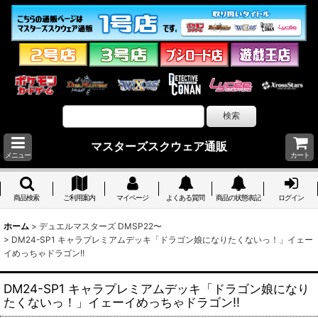
マスターズスクウェア通販
メニュー
カート
商品検索
ご利用案内
マイページ
よくある質問
商品の状態表記
ログイン
ホーム
>
デュエルマスターズ DMSP22〜
>
DM24-SP1 キャラプレミアムデッキ「ドラゴン娘になりたくないっ！」イェー
イめっちゃドラゴン!!
DM24-SP1 キャラプレミアムデッキ「ドラゴン娘になり
たくないっ！」イェーイめっちゃドラゴン!!