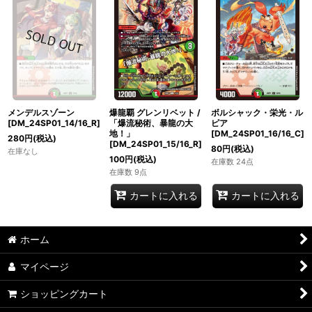
メンデルスゾーン
爆龍覇 グレンリベット /
ボルシャック・栄光・ル
[DM_24SP01_14/16_R]
「爆流秘術、暴龍の大
ピア
地！」
[DM_24SP01_16/16_C]
280
円
(税込)
[DM_24SP01_15/16_R]
80
円
(税込)
在庫なし
100
円
(税込)
在庫数 24点
在庫数 9点
カートに入れる
カートに入れる
ホーム
マイページ
ショッピングカート