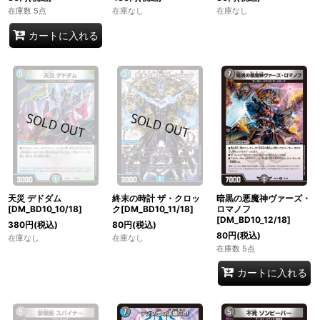
在庫数 5点
在庫なし
在庫なし
カートに入れる
天災 デドダム
終末の時計 ザ・クロッ
暗黒の悪魔神ヴァーズ・
[DM_BD10_10/18]
ク[DM_BD10_11/18]
ロマノフ
[DM_BD10_12/18]
380
円
(税込)
80
円
(税込)
80
円
(税込)
在庫なし
在庫なし
在庫数 5点
カートに入れる