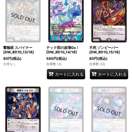
撃髄医 スパイナー
テック団の波壊Go！
不死 ゾンビーバー
[DM_BD10_13/18]
[DM_BD10_14/18]
[DM_BD10_15/18]
80
円
(税込)
580
円
(税込)
80
円
(税込)
在庫なし
在庫数 1点
在庫数 3点
カートに入れる
カートに入れる