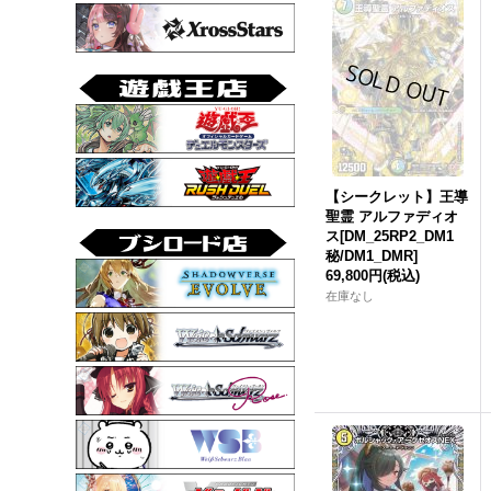
【シークレット】王導
聖霊 アルファディオ
ス[DM_25RP2_DM1
秘/DM1_DMR]
69,800円
(税込)
在庫なし