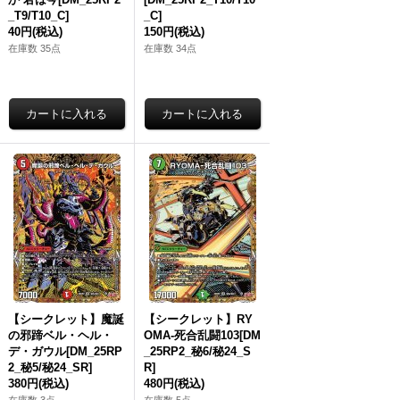
_T9/T10_C]
_C]
40円
(税込)
150円
(税込)
在庫数 35点
在庫数 34点
【シークレット】魔誕
【シークレット】RY
の邪蹄ベル・ヘル・
OMA-死合乱闘103[DM
デ・ガウル[DM_25RP
_25RP2_秘6/秘24_S
2_秘5/秘24_SR]
R]
380円
(税込)
480円
(税込)