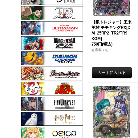
【銀トレジャー】王来
英雄 モモキングRX[D
M_25RP2_TR2/TR9_
KGM]
750円
(税込)
在庫数 7点