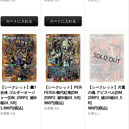
在庫数 2点
在庫数 2点
在庫なし
【シークレット】轟?
【シークレット】PER
【シークレット】片翼
合体 ゴルギーオージ
FE910-御代紅海[DM_
の魂 アビスベル[DM_
ャー[DM_25RP2_秘8/
25RP2_秘9/秘24_SR]
25RP2_秘10/秘24_S
秘24_SR]
980円
(税込)
R]
1,980円
(税込)
980円
(税込)
在庫数 5点
在庫数 4点
在庫なし