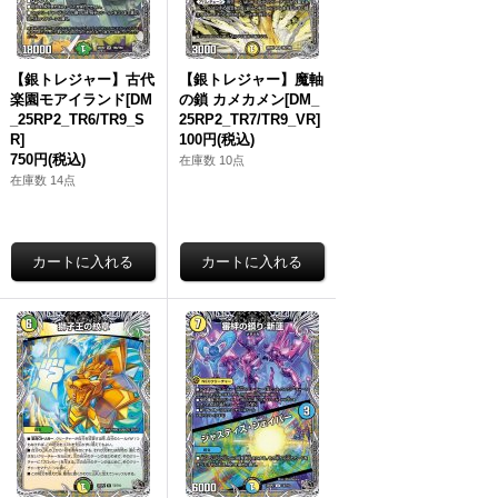
【銀トレジャー】古代
【銀トレジャー】魔軸
楽園モアイランド[DM
の鎖 カメカメン[DM_
_25RP2_TR6/TR9_S
25RP2_TR7/TR9_VR]
R]
100円
(税込)
750円
(税込)
在庫数 10点
在庫数 14点