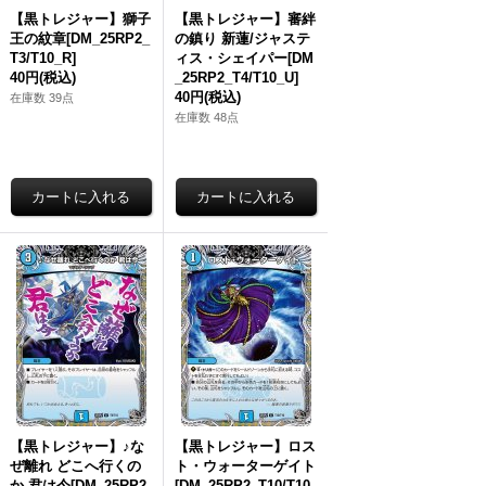
【黒トレジャー】獅子
【黒トレジャー】審絆
王の紋章[DM_25RP2_
の鎮り 新蓮/ジャステ
T3/T10_R]
ィス・シェイパー[DM
40円
(税込)
_25RP2_T4/T10_U]
40円
(税込)
在庫数 39点
在庫数 48点
【黒トレジャー】♪な
【黒トレジャー】ロス
ぜ離れ どこへ行くの
ト・ウォーターゲイト
か 君は今[DM_25RP2
[DM_25RP2_T10/T10