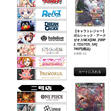
【キャラトレジャー】
ボルシャック・アーク
ゼオスNEX[DM_25RP
2_TD1/TD5_SR]
780円
(税込)
在庫数 6点