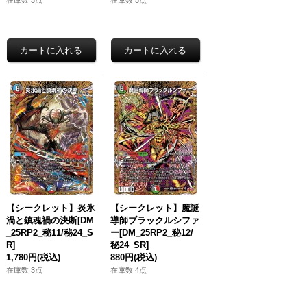
在庫数 3点
在庫数 5点
【シークレット】炎氷
【シークレット】魔誕
渦と鎮魂禍の決断[DM
導師ブラックルシファ
_25RP2_秘11/秘24_S
ー[DM_25RP2_秘12/
R]
秘24_SR]
1,780円
(税込)
880円
(税込)
在庫数 3点
在庫数 4点