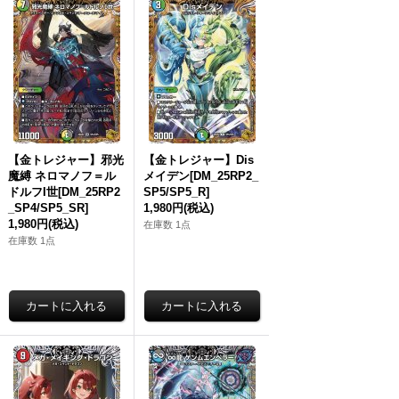
【金トレジャー】邪光
【金トレジャー】Dis
魔縛 ネロマノフ＝ル
メイデン[DM_25RP2_
ドルフI世[DM_25RP2
SP5/SP5_R]
_SP4/SP5_SR]
1,980円
(税込)
1,980円
(税込)
在庫数 1点
在庫数 1点