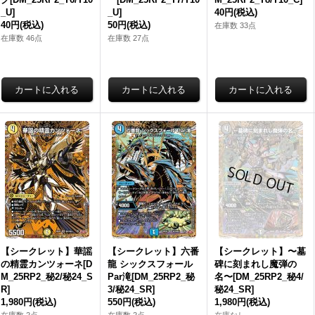
_U]
_U]
40円
(税込)
40円
(税込)
50円
(税込)
在庫数 33点
在庫数 46点
在庫数 27点
【シークレット】華謡
【シークレット】六番
【シークレット】〜墓
の精霊カンツォーネ[D
龍 シックスフォール
碑に刻まれし魔弾の
M_25RP2_秘2/秘24_S
Par滝[DM_25RP2_秘
名〜[DM_25RP2_秘4/
R]
3/秘24_SR]
秘24_SR]
1,980円
(税込)
550円
(税込)
1,980円
(税込)