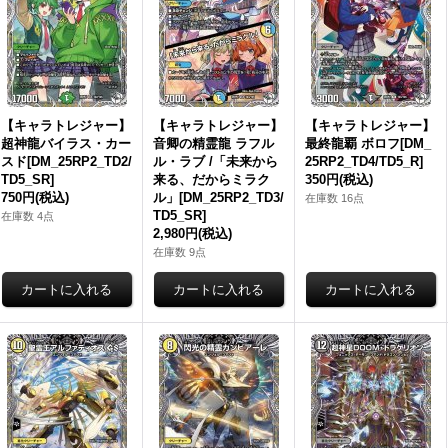
【キャラトレジャー】
【キャラトレジャー】
【キャラトレジャー】
超神龍バイラス・カー
音卿の精霊龍 ラフル
最終龍覇 ボロフ[DM_
スド[DM_25RP2_TD2/
ル・ラブ /「未来から
25RP2_TD4/TD5_R]
TD5_SR]
来る、だからミラク
350円
(税込)
750円
(税込)
ル」[DM_25RP2_TD3/
在庫数 16点
TD5_SR]
在庫数 4点
2,980円
(税込)
在庫数 9点