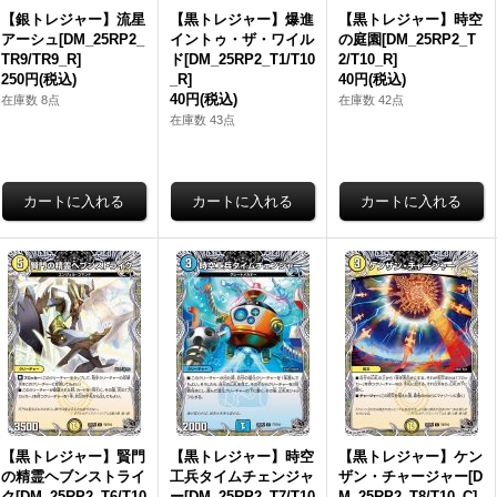
【銀トレジャー】流星
【黒トレジャー】爆進
【黒トレジャー】時空
アーシュ[DM_25RP2_
イントゥ・ザ・ワイル
の庭園[DM_25RP2_T
TR9/TR9_R]
ド[DM_25RP2_T1/T10
2/T10_R]
250円
(税込)
_R]
40円
(税込)
40円
(税込)
在庫数 8点
在庫数 42点
在庫数 43点
【黒トレジャー】賢門
【黒トレジャー】時空
【黒トレジャー】ケン
の精霊ヘブンストライ
工兵タイムチェンジャ
ザン・チャージャー[D
ク[DM_25RP2_T6/T10
ー[DM_25RP2_T7/T10
M_25RP2_T8/T10_C]