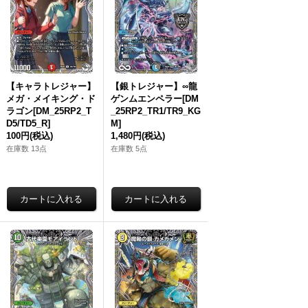
【キャラトレジャー】
【銀トレジャー】∞龍
メガ・メイキング・ド
ゲンムエンペラー[DM
ラゴン[DM_25RP2_T
_25RP2_TR1/TR9_KG
D5/TD5_R]
M]
100円
(税込)
1,480円
(税込)
在庫数 13点
在庫数 5点