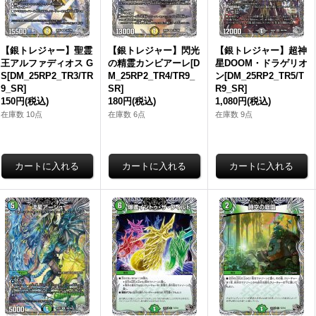
【銀トレジャー】聖霊
【銀トレジャー】閃光
【銀トレジャー】超神
王アルファディオス G
の精霊カンビアーレ[D
星DOOM・ドラゲリオ
S[DM_25RP2_TR3/TR
M_25RP2_TR4/TR9_
ン[DM_25RP2_TR5/T
9_SR]
SR]
R9_SR]
150円
(税込)
180円
(税込)
1,080円
(税込)
在庫数 10点
在庫数 6点
在庫数 9点