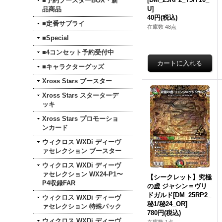
■予約ブースターBOX・新
U]
品商品
40円
(税込)
■定番サプライ
在庫数 48点
■Special
■4コンセット予約受付中
■キャラクターグッズ
Xross Stars ブースター
Xross Stars スターターデ
ッキ
Xross Stars プロモーショ
ンカード
ウィクロス WXDi ディーヴ
ァセレクション ブースター
ウィクロス WXDi ディーヴ
ァセレクション WX24-P1〜
【シークレット】究極
P4収録FAR
の虚 ジャシン＝ヴリ
ドガルド[DM_25RP2_
ウィクロス WXDi ディーヴ
秘1/秘24_OR]
ァセレクション 特殊パック
780円
(税込)
ウィクロス WXDi ディーヴ