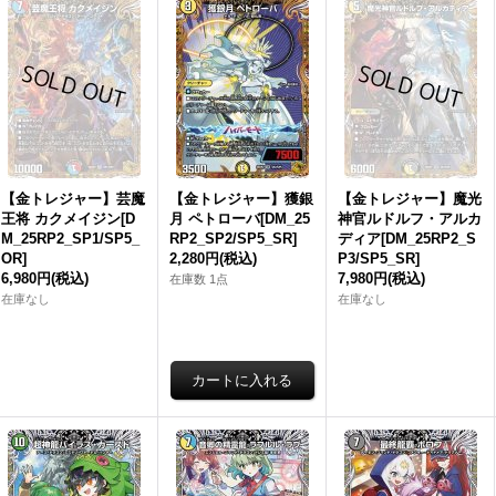
【金トレジャー】芸魔
【金トレジャー】獲銀
【金トレジャー】魔光
王将 カクメイジン[D
月 ペトローバ[DM_25
神官ルドルフ・アルカ
M_25RP2_SP1/SP5_
RP2_SP2/SP5_SR]
ディア[DM_25RP2_S
OR]
2,280円
(税込)
P3/SP5_SR]
6,980円
(税込)
7,980円
(税込)
在庫数 1点
在庫なし
在庫なし