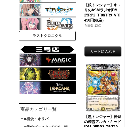
【銀トレジャー】キユ
リのASMラジオ[DM_
25RP2_TR8/TR9_VR]
450円
(税込)
在庫数 13点
ラストクロニクル
商品カテゴリ一覧
【黒トレジャー】神聖
■福袋・オリパ
の精霊アルカ・キッド
[DM_25RP2_T5/T10_