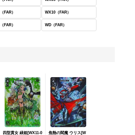
9（FAR）
WX10（FAR）
4（FAR）
WD（FAR）
四型貫女 緑姫[WX11-0
焦熱の閻魔 ウリス[W