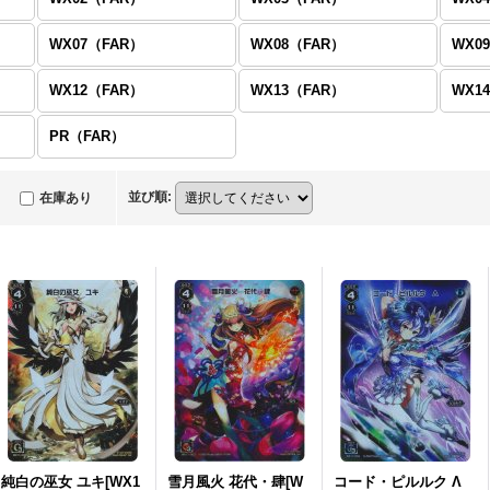
WX07（FAR）
WX08（FAR）
WX0
WX12（FAR）
WX13（FAR）
WX1
PR（FAR）
並び順
:
在庫あり
純白の巫女 ユキ[WX1
雪月風火 花代・肆[W
コード・ピルルク Λ