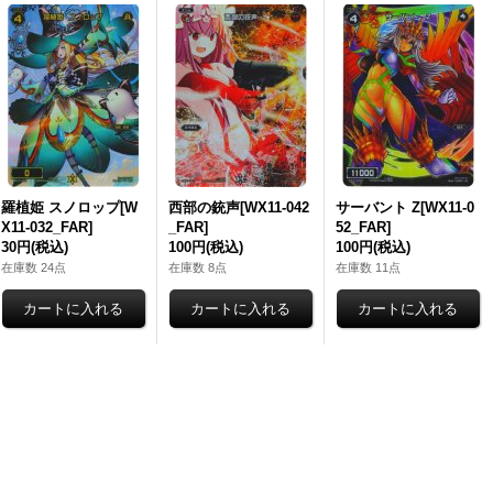
羅植姫 スノロップ[W
西部の銃声[WX11-042
サーバント Z[WX11-0
X11-032_FAR]
_FAR]
52_FAR]
30円
(税込)
100円
(税込)
100円
(税込)
在庫数 24点
在庫数 8点
在庫数 11点