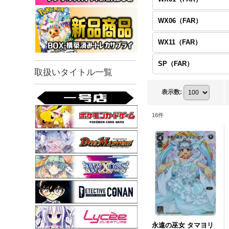
WX06（FAR）
WX11（FAR）
SP（FAR）
取扱いタイトル一覧
表示数
:
16
件
永遠の巫女 タマヨリ