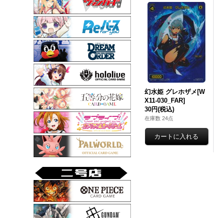
幻水姫 グレホザメ[W
X11-030_FAR]
30円
(税込)
在庫数 24点