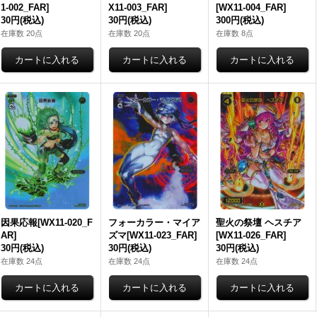
1-002_FAR]
X11-003_FAR]
[WX11-004_FAR]
30円
(税込)
30円
(税込)
300円
(税込)
在庫数 20点
在庫数 20点
在庫数 8点
因果応報[WX11-020_F
フォーカラー・マイア
聖火の祭壇 ヘスチア
AR]
ズマ[WX11-023_FAR]
[WX11-026_FAR]
30円
(税込)
30円
(税込)
30円
(税込)
在庫数 24点
在庫数 24点
在庫数 24点