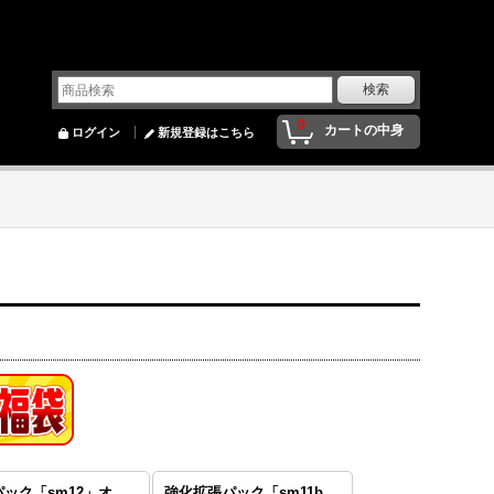
0
カートの中身
ログイン
新規登録はこちら
拡張パック「sm12」オルタージェネシス
強化拡張パック「sm11b」ドリームリーグ