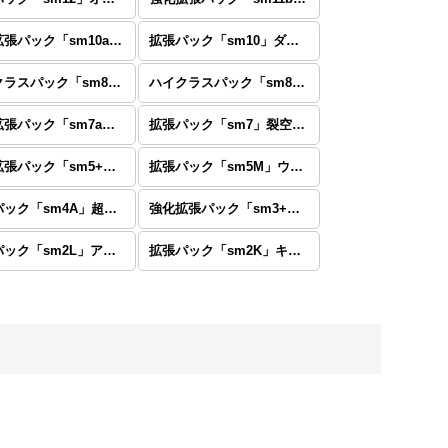
強化拡張パック「sm10a」ジージーエンド
拡張パック「sm10」ダブルブレイズ
ハイクラスパック「sm8b」GXウルトラシャイニー PR・RR・R・ノーマル
ハイクラスパック「sm8b」GXウルトラシャイニー SR・SSR・UR・S・ミラー仕様
強化拡張パック「sm7a」迅雷スパーク
拡張パック「sm7」裂空のカリスマ
強化拡張パック「sm5+」ウルトラフォース
拡張パック「sm5M」ウルトラムーン
拡張パック「sm4A」超次元の暴獣
強化拡張パック「sm3+」ひかる伝説
拡張パック「sm2L」アローラの月光
拡張パック「sm2K」キミを待つ島々