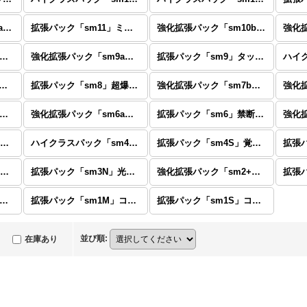
強化拡張パック「sm11a」リミックスバウト
拡張パック「sm11」ミラクルツイン
強化拡張パック「sm10b」スカイレジェンド
化拡張パック「sm9b」フルメタルウォール
強化拡張パック「sm9a」ナイトユニゾン
拡張パック「sm9」タッグボルト
拡張パック「sm8a」ダークオーダー
拡張パック「sm8」超爆インパクト
強化拡張パック「sm7b」フェアリーライズ
化拡張パック「sm6b」チャンピオンロード
強化拡張パック「sm6a」ドラゴンストーム
拡張パック「sm6」禁断の光
拡張パック「sm5S」ウルトラサン
ハイクラスパック「sm4+」GXバトルブースト
拡張パック「sm4S」覚醒の勇者
拡張パック「sm3H」闘う虹を見たか
拡張パック「sm3N」光を喰らう闇
強化拡張パック「sm2+」新たなる試練の向こう
化拡張パック「sm1+」サン&ムーン
拡張パック「sm1M」コレクション ムーン
拡張パック「sm1S」コレクション サン
並び順
:
在庫あり