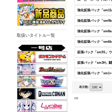
強
強化
取扱いタイトル一覧
強
強
表示数
:
0
件