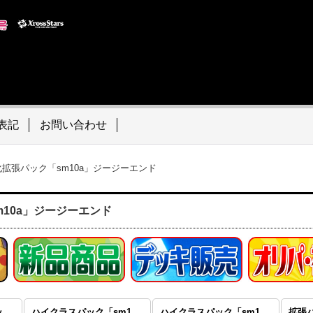
表記
お問い合わせ
化拡張パック「sm10a」ジージーエンド
10a」ジージーエンド
ムービースペシャルパック「smP2」名探偵ピカチュウ
ハイクラスパック「sm12a」タッグオールスターズ PR・RR・R・ノーマル
ハイクラスパック「sm12a」タッグオールスターズ SR・HR・UR・ミラー仕様