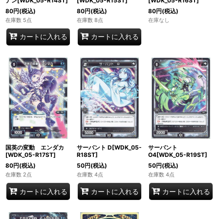
ナン[WDK_05-R14ST]
[WDK_05-R15ST]
[WDK_05-R16ST]
80
円
(税込)
80
円
(税込)
80
円
(税込)
在庫数 5点
在庫数 8点
在庫なし
カートに入れる
カートに入れる
国英の変動 エンダカ
サーバント D[WDK_05-
サーバント
[WDK_05-R17ST]
R18ST]
O4[WDK_05-R19ST]
80
円
(税込)
50
円
(税込)
50
円
(税込)
在庫数 2点
在庫数 4点
在庫数 4点
カートに入れる
カートに入れる
カートに入れる