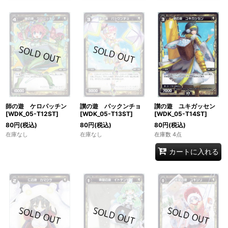
師の遊 ケロパッチン
讃の遊 パックンチョ
讃の遊 ユキガッセン
[WDK_05-T12ST]
[WDK_05-T13ST]
[WDK_05-T14ST]
80
円
(税込)
80
円
(税込)
80
円
(税込)
在庫なし
在庫なし
在庫数 4点
カートに入れる