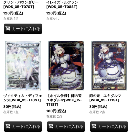
クリン・バウンダリー
イレイズ・ルフラン
[WDK_05-T07ST]
[WDK_05-T08ST]
120
円
(税込)
120
円
(税込)
在庫数 1点
在庫なし
カートに入れる
ヴィクティム・ディフェ
【ホイル仕様】師の遊
師の遊 ユキダルマ
ンス[WDK_05-T10ST]
ユキダルマ[WDK_05-
[WDK_05-T11ST]
T11ST]
80
円
(税込)
80
円
(税込)
180
円
(税込)
在庫数 1点
在庫数 2点
在庫数 2点
カートに入れる
カートに入れる
カートに入れる