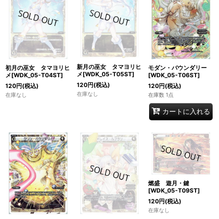
新月の巫女 タマヨリヒ
初月の巫女 タマヨリヒ
モダン・バウンダリー
メ[WDK_05-T05ST]
メ[WDK_05-T04ST]
[WDK_05-T06ST]
120
円
(税込)
120
円
(税込)
120
円
(税込)
在庫なし
在庫なし
在庫数 1点
カートに入れる
燃盛 遊月・鍵
[WDK_05-T09ST]
120
円
(税込)
在庫なし