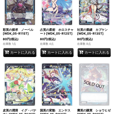
彩英の探求 ノーベル
占英の星術 ホロスチャ
社英の業績 カブケン
[WDK_05-R11ST]
ート[WDK_05-R12ST]
[WDK_05-R13ST]
80
円
(税込)
80
円
(税込)
80
円
(税込)
在庫数 1点
在庫数 4点
在庫数 8点
カートに入れる
カートに入れる
カートに入れる
皮英の潤滑 イグ・バナ
国英の変動 エンヤス
費英の購買 ショウヒゼ