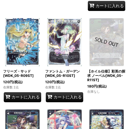
カートに入れる
フリーズ・サッド
ファントム・ガーデン
【ホイル仕様】彩英の探
[WDK_05-R09ST]
[WDK_05-R10ST]
求 ノーベル[WDK_05-
R11ST]
120
円
(税込)
120
円
(税込)
180
円
(税込)
在庫数 2点
在庫数 2点
在庫なし
カートに入れる
カートに入れる