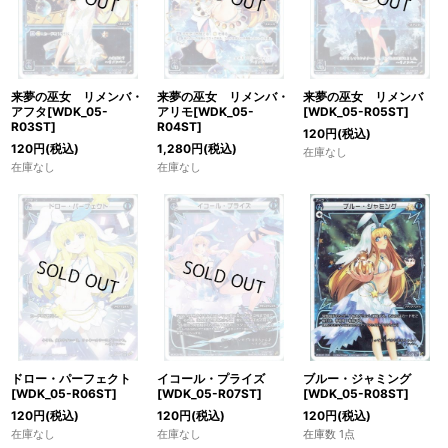
来夢の巫女 リメンバ・
来夢の巫女 リメンバ・
来夢の巫女 リメンバ
アフタ[WDK_05-
アリモ[WDK_05-
[WDK_05-R05ST]
R03ST]
R04ST]
120
円
(税込)
120
円
(税込)
1,280
円
(税込)
在庫なし
在庫なし
在庫なし
ドロー・パーフェクト
イコール・プライズ
ブルー・ジャミング
[WDK_05-R06ST]
[WDK_05-R07ST]
[WDK_05-R08ST]
120
円
(税込)
120
円
(税込)
120
円
(税込)
在庫なし
在庫なし
在庫数 1点