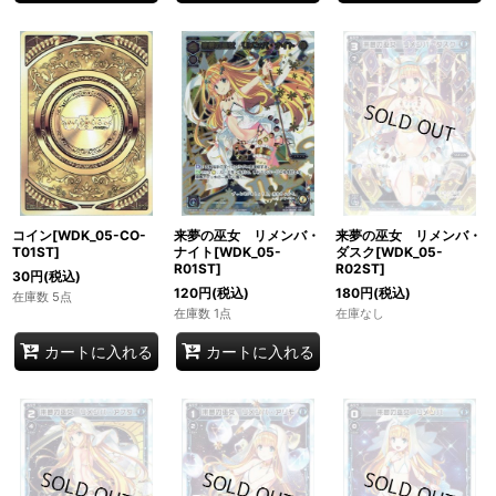
コイン[WDK_05-CO-
来夢の巫女 リメンバ・
来夢の巫女 リメンバ・
T01ST]
ナイト[WDK_05-
ダスク[WDK_05-
R01ST]
R02ST]
30
円
(税込)
120
円
(税込)
180
円
(税込)
在庫数 5点
在庫数 1点
在庫なし
カートに入れる
カートに入れる