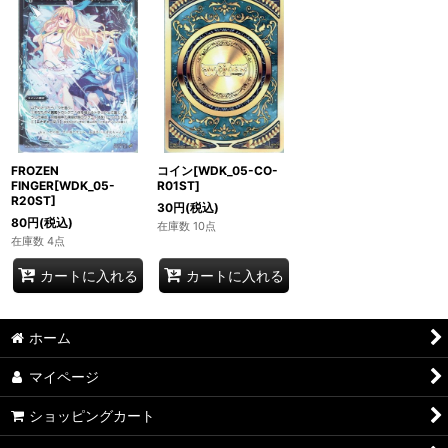
FROZEN
コイン[WDK_05-CO-
FINGER[WDK_05-
R01ST]
R20ST]
30
円
(税込)
80
円
(税込)
在庫数 10点
在庫数 4点
カートに入れる
カートに入れる
ホーム
マイページ
ショッピングカート