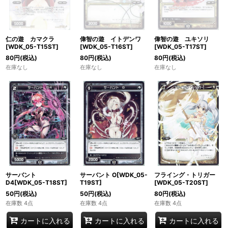
仁の遊 カマクラ
偉智の遊 イトデンワ
偉智の遊 ユキソリ
[WDK_05-T15ST]
[WDK_05-T16ST]
[WDK_05-T17ST]
80
円
(税込)
80
円
(税込)
80
円
(税込)
在庫なし
在庫なし
在庫なし
サーバント
サーバント O[WDK_05-
フライング・トリガー
D4[WDK_05-T18ST]
T19ST]
[WDK_05-T20ST]
50
円
(税込)
50
円
(税込)
80
円
(税込)
在庫数 4点
在庫数 4点
在庫数 4点
カートに入れる
カートに入れる
カートに入れる