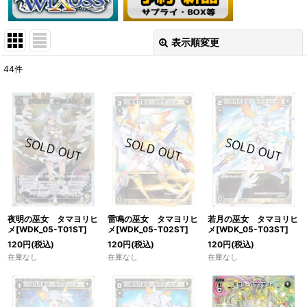
表示順変更
閉じる
44
件
表示数
:
在庫あり
並び順
:
絞り込む
夜明の巫女 タマヨリヒ
雷鳴の巫女 タマヨリヒ
若月の巫女 タマヨリヒ
メ[WDK_05-T01ST]
メ[WDK_05-T02ST]
メ[WDK_05-T03ST]
120
円
(税込)
120
円
(税込)
120
円
(税込)
在庫なし
在庫なし
在庫なし