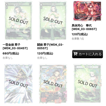
異体同心 華代
[WDK_03-006ST]
120
円
(税込)
在庫数 1点
一型金娘 翠子
闘娘 翠子[WDK_03-
[WDK_03-004ST]
005ST]
680
円
(税込)
120
円
(税込)
カートに入れる
在庫なし
在庫なし