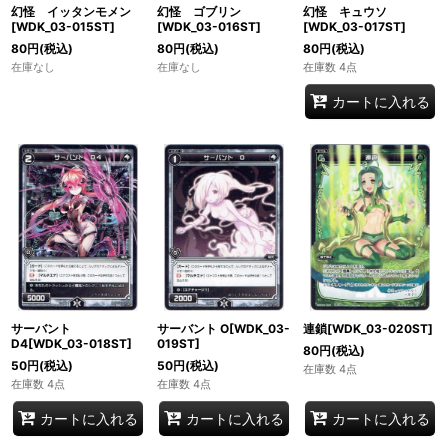
幻怪 イッタンモメン
幻怪 ゴブリン
幻怪 キュウソ
[WDK_03-015ST]
[WDK_03-016ST]
[WDK_03-017ST]
80
円
(税込)
80
円
(税込)
80
円
(税込)
在庫なし
在庫なし
在庫数 4点
カートに入れる
サーバント
サーバント O[WDK_03-
連鎖[WDK_03-020ST]
D4[WDK_03-018ST]
019ST]
80
円
(税込)
50
円
(税込)
50
円
(税込)
在庫数 4点
在庫数 4点
在庫数 4点
カートに入れる
カートに入れる
カートに入れる