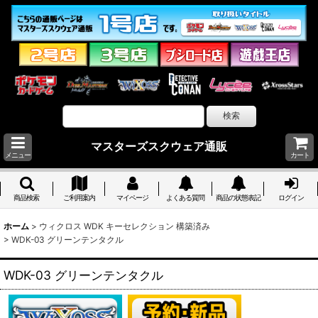
マスターズスクウェア通販
メニュー
カート
商品検索
ご利用案内
マイページ
よくある質問
商品の状態表記
ログイン
ホーム
>
ウィクロス WDK キーセレクション 構築済み
>
WDK-03 グリーンテンタクル
WDK-03 グリーンテンタクル