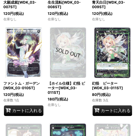
大願成就[WDK_03-
生生流転[WDK_03-
青天白日[WDK_03-
007ST]
008ST]
009ST]
120
円
(税込)
120
円
(税込)
120
円
(税込)
在庫なし
在庫なし
在庫なし
ファントム・ガーデン
【ホイル仕様】幻怪 ピ
幻怪 ピーター
[WDK_03-010ST]
ーター[WDK_03-
[WDK_03-011ST]
011ST]
120
円
(税込)
80
円
(税込)
180
円
(税込)
在庫数 1点
在庫数 3点
在庫なし
カートに入れる
カートに入れる