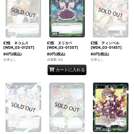
幻怪 ネコムス
幻怪 ヌリカベ
幻怪 ティンベル
[WDK_03-012ST]
[WDK_03-013ST]
[WDK_03-014ST]
80
円
(税込)
80
円
(税込)
80
円
(税込)
在庫なし
在庫数 4点
在庫なし
カートに入れる