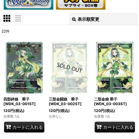
表示順変更
閉じる
22
件
表示数
:
在庫あり
並び順
:
絞り込む
四型絆娘 翠子
三型金闘娘 翠子
二型金娘 翠子
[WDK_03-001ST]
[WDK_03-002ST]
[WDK_03-003ST]
120
円
(税込)
120
円
(税込)
120
円
(税込)
在庫数 1点
在庫なし
在庫数 1点
カートに入れる
カートに入れる