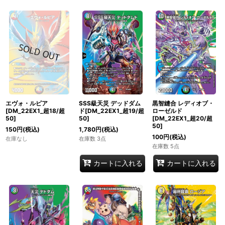
エヴォ・ルピア
SSS級天災 デッドダム
黒智縫合 レディオブ・
[DM_22EX1_超18/超
ド[DM_22EX1_超19/超
ローゼルド
50]
50]
[DM_22EX1_超20/超
50]
150
円
(税込)
1,780
円
(税込)
100
円
(税込)
在庫なし
在庫数 3点
在庫数 5点
カートに入れる
カートに入れる