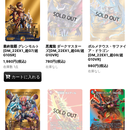
最終龍覇 グレンモルト
悪魔龍 ダークマスター
ボルメテウス・サファイ
[DM_22EX1_超G7/超
ズ[DM_22EX1_超G8/超
ア・ドラゴン
G10SR]
G10VR]
[DM_22EX1_超G9/超
G10VR]
1,980
円
(税込)
780
円
(税込)
980
円
(税込)
在庫数 1点
在庫なし
在庫なし
カートに入れる