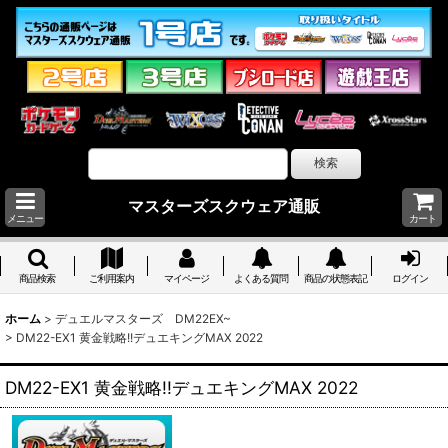
マスターズスクウェア通販
メニュー
カート
商品検索
ご利用案内
マイページ
よくある質問
商品の状態表記
ログイン
ホーム
>
デュエルマスターズ DM22EX~
>
DM22-EX1 黄金戦略!!デュエキングMAX 2022
DM22-EX1 黄金戦略!!デュエキングMAX 2022