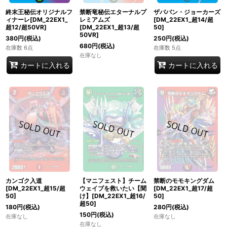
終末王秘伝オリジナルフ
禁断竜秘伝エターナルプ
ザババン・ジョーカーズ
ィナーレ[DM_22EX1_
レミアムズ
[DM_22EX1_超14/超
超12/超50VR]
[DM_22EX1_超13/超
50]
50VR]
380
円
(税込)
250
円
(税込)
680
円
(税込)
在庫数 6点
在庫数 5点
在庫なし
カートに入れる
カートに入れる
カンゴク入道
【マニフェスト】チーム
禁断のモモキングダム
[DM_22EX1_超15/超
ウェイブを救いたい【聞
[DM_22EX1_超17/超
50]
け】[DM_22EX1_超16/
50]
超50]
180
円
(税込)
280
円
(税込)
150
円
(税込)
在庫なし
在庫なし
在庫なし