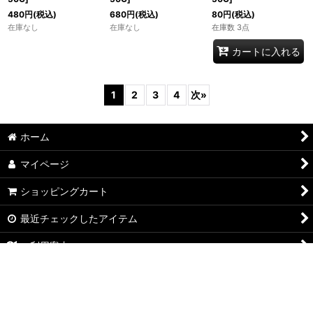
480
円
(税込)
680
円
(税込)
80
円
(税込)
在庫なし
在庫なし
在庫数 3点
カートに入れる
1
2
3
4
次
»
ホーム
マイページ
ショッピングカート
最近チェックしたアイテム
ご利用案内
特定商取引法表示
お問い合わせ