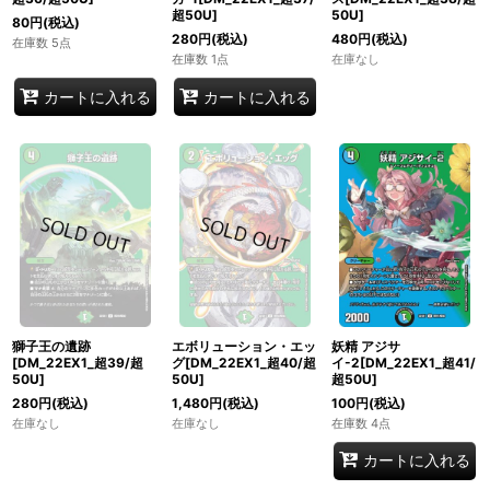
超50U]
50U]
80
円
(税込)
280
円
(税込)
480
円
(税込)
在庫数 5点
在庫数 1点
在庫なし
カートに入れる
カートに入れる
獅子王の遺跡
エボリューション・エッ
妖精 アジサ
[DM_22EX1_超39/超
グ[DM_22EX1_超40/超
イ-2[DM_22EX1_超41/
50U]
50U]
超50U]
280
円
(税込)
1,480
円
(税込)
100
円
(税込)
在庫なし
在庫なし
在庫数 4点
カートに入れる