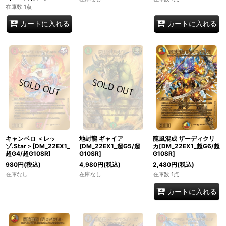
在庫数 1点
カートに入れる
カートに入れる
キャンベロ ＜レッ
地封龍 ギャイア
龍風混成 ザーディクリ
ゾ.Star＞[DM_22EX1_
[DM_22EX1_超G5/超
カ[DM_22EX1_超G6/超
超G4/超G10SR]
G10SR]
G10SR]
980
円
(税込)
4,980
円
(税込)
2,480
円
(税込)
在庫なし
在庫なし
在庫数 1点
カートに入れる