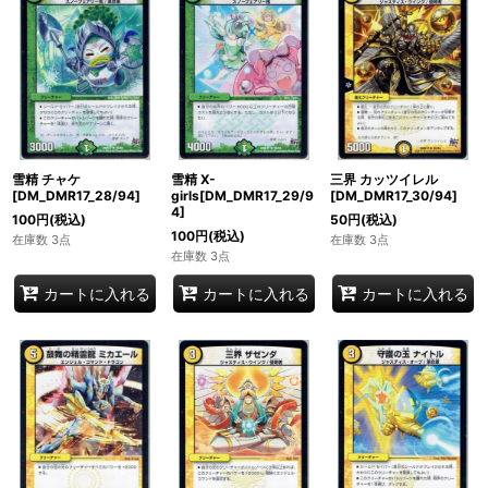
雪精 チャケ
雪精 X-
三界 カッツイレル
[DM_DMR17_28/94]
girls[DM_DMR17_29/9
[DM_DMR17_30/94]
4]
100
円
(税込)
50
円
(税込)
100
円
(税込)
在庫数 3点
在庫数 3点
在庫数 3点
カートに入れる
カートに入れる
カートに入れる