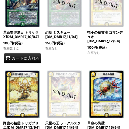
革命類突進目 トリケラ
幻影 ミスキュー
指令の精霊龍 コマンデ
X[DM_DMR17_10/94]
[DM_DMR17_11/94]
ュオ
[DM_DMR17_12/94]
100
円
(税込)
150
円
(税込)
100
円
(税込)
在庫数 2点
在庫なし
在庫なし
カートに入れる
降臨の精霊 トリガブリ
天星の玉 ラ・クルスタ
革命の防壁
エ[DM_DMR17_13/94]
[DM_DMR17_14/94]
[DM_DMR17_15/94]