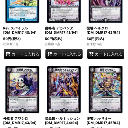
Rev.スパイラル
侵略者 デカペンタ
復讐 ヘルクロー
[DM_DMR17_40/94]
[DM_DMR17_41/94]
[DM_DMR17_42/94]
50
円
(税込)
50
円
(税込)
50
円
(税込)
在庫数 6点
在庫数 3点
在庫数 6点
カートに入れる
カートに入れる
カートに入れる
侵略者 フワシロ
暗黒鎧 ヘルミッション
復讐 ハッサミー
[DM_DMR17_43/94]
[DM_DMR17_44/94]
[DM_DMR17_45/94]