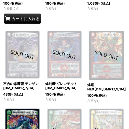
100
円
(税込)
180
円
(税込)
1,080
円
(税込)
在庫数 2点
在庫なし
在庫なし
カートに入れる
不吉の悪魔龍 テンザン
爆剣豪 グレンモルト
爆竜
[DM_DMR17_7/94]
[DM_DMR17_8/94]
NEX[DM_DMR17_9/94]
480
円
(税込)
150
円
(税込)
100
円
(税込)
在庫なし
在庫なし
在庫なし