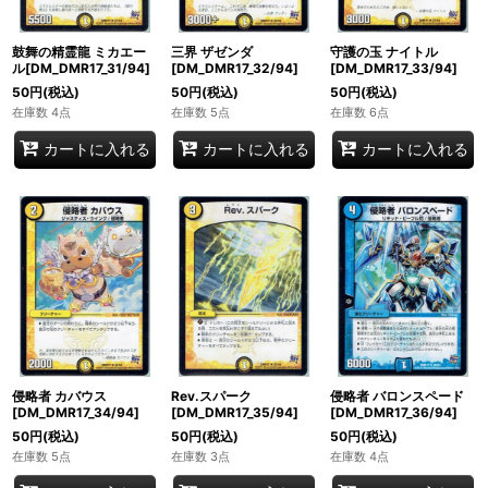
鼓舞の精霊龍 ミカエー
三界 ザゼンダ
守護の玉 ナイトル
ル[DM_DMR17_31/94]
[DM_DMR17_32/94]
[DM_DMR17_33/94]
50
円
(税込)
50
円
(税込)
50
円
(税込)
在庫数 4点
在庫数 5点
在庫数 6点
カートに入れる
カートに入れる
カートに入れる
侵略者 カバウス
Rev.スパーク
侵略者 バロンスペード
[DM_DMR17_34/94]
[DM_DMR17_35/94]
[DM_DMR17_36/94]
50
円
(税込)
50
円
(税込)
50
円
(税込)
在庫数 5点
在庫数 3点
在庫数 4点