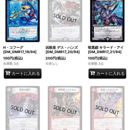
H・コフーグ
凶殺皇 デス・ハンズ
暗黒鎧 キラード・アイ
[DM_DMR17_19/94]
[DM_DMR17_20/94]
[DM_DMR17_21/94]
100
円
(税込)
200
円
(税込)
100
円
(税込)
在庫数 3点
在庫なし
在庫数 3点
カートに入れる
カートに入れる