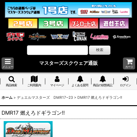
マスターズスクウェア通販
メニュー
カート
商品検索
ご利用案内
マイページ
よくある質問
商品の状態表記
ログイン
ホーム
>
デュエルマスターズ DMR17~23
>
DMR17 燃えろドギラゴン!!
DMR17 燃えろドギラゴン!!