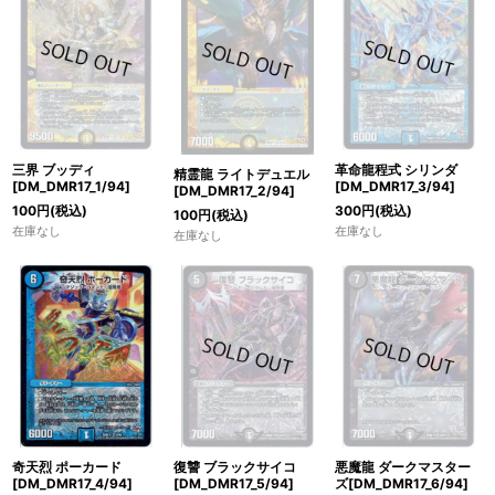
三界 ブッディ
革命龍程式 シリンダ
精霊龍 ライトデュエル
[DM_DMR17_1/94]
[DM_DMR17_3/94]
[DM_DMR17_2/94]
100
円
(税込)
300
円
(税込)
100
円
(税込)
在庫なし
在庫なし
在庫なし
奇天烈 ポーカード
復讐 ブラックサイコ
悪魔龍 ダークマスター
[DM_DMR17_4/94]
[DM_DMR17_5/94]
ズ[DM_DMR17_6/94]