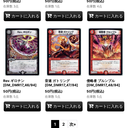
50
円
(税込)
50
円
(税込)
50
円
(税込)
在庫数 3点
在庫数 1点
在庫数 4点
カートに入れる
カートに入れる
カートに入れる
Rev.ギロチン
音速 ガトリング
侵略者 ブルンブル
[DM_DMR17_46/94]
[DM_DMR17_47/94]
[DM_DMR17_48/94]
50
円
(税込)
50
円
(税込)
50
円
(税込)
在庫数 5点
在庫数 5点
在庫数 5点
カートに入れる
カートに入れる
カートに入れる
1
2
次
»