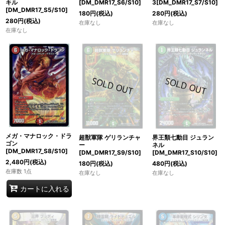
キル
[DM_DMR17_S6/S10]
3[DM_DMR17_S7/S10]
[DM_DMR17_S5/S10]
180
円
(税込)
280
円
(税込)
280
円
(税込)
在庫なし
在庫なし
在庫なし
メガ・マナロック・ドラ
超獣軍隊 ゲリランチャ
界王類七動目 ジュラン
ゴン
ー
ネル
[DM_DMR17_S8/S10]
[DM_DMR17_S9/S10]
[DM_DMR17_S10/S10]
2,480
円
(税込)
180
円
(税込)
480
円
(税込)
在庫数 1点
在庫なし
在庫なし
カートに入れる