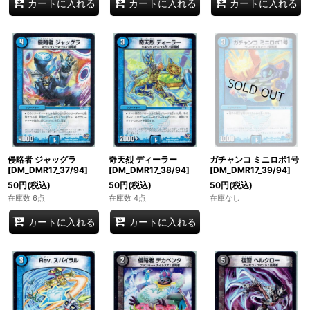
カートに入れる
カートに入れる
カートに入れる
侵略者 ジャッグラ
奇天烈 ディーラー
ガチャンコ ミニロボ1号
[DM_DMR17_37/94]
[DM_DMR17_38/94]
[DM_DMR17_39/94]
50
円
(税込)
50
円
(税込)
50
円
(税込)
在庫数 6点
在庫数 4点
在庫なし
カートに入れる
カートに入れる