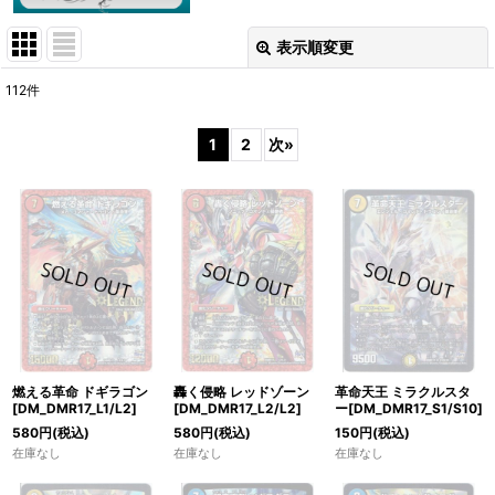
表示順変更
閉じる
112
件
表示数
:
1
2
次
»
在庫あり
並び順
:
絞り込む
燃える革命 ドギラゴン
轟く侵略 レッドゾーン
革命天王 ミラクルスタ
[DM_DMR17_L1/L2]
[DM_DMR17_L2/L2]
ー[DM_DMR17_S1/S10]
580
円
(税込)
580
円
(税込)
150
円
(税込)
在庫なし
在庫なし
在庫なし