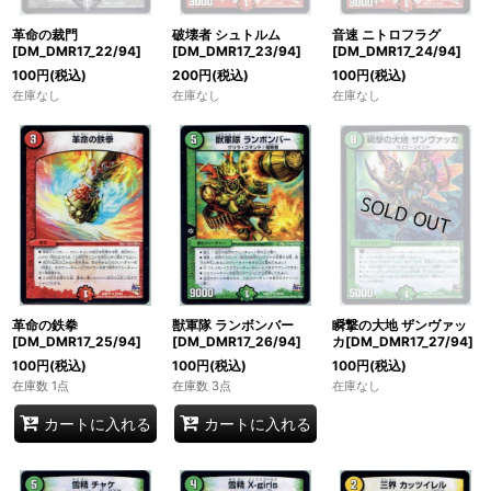
革命の裁門
破壊者 シュトルム
音速 ニトロフラグ
[DM_DMR17_22/94]
[DM_DMR17_23/94]
[DM_DMR17_24/94]
100
円
(税込)
200
円
(税込)
100
円
(税込)
在庫なし
在庫なし
在庫なし
革命の鉄拳
獣軍隊 ランボンバー
瞬撃の大地 ザンヴァッ
[DM_DMR17_25/94]
[DM_DMR17_26/94]
カ[DM_DMR17_27/94]
100
円
(税込)
100
円
(税込)
100
円
(税込)
在庫数 1点
在庫数 3点
在庫なし
カートに入れる
カートに入れる