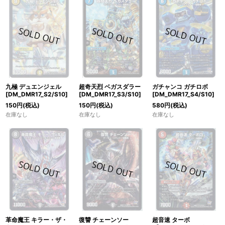
九極 デュエンジェル
超奇天烈 ベガスダラー
ガチャンコ ガチロボ
[DM_DMR17_S2/S10]
[DM_DMR17_S3/S10]
[DM_DMR17_S4/S10]
150
円
(税込)
150
円
(税込)
580
円
(税込)
在庫なし
在庫なし
在庫なし
革命魔王 キラー・ザ・
復讐 チェーンソー
超音速 ターボ