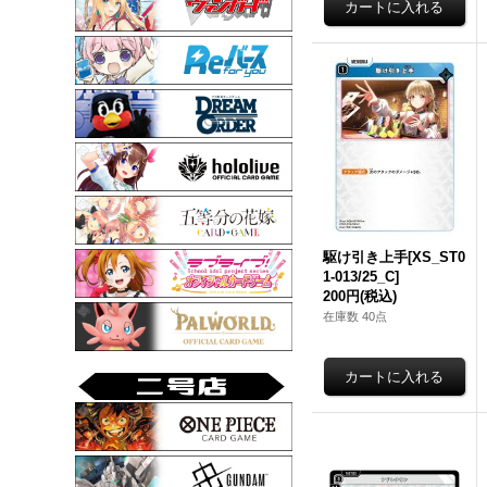
駆け引き上手[XS_ST0
1-013/25_C]
200円
(税込)
在庫数 40点