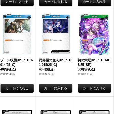
ゾーン状態[XS_ST01-
汚部屋の住人[XS_ST0
初の栄冠[XS_ST01-01
014/25_C]
1-015/25_C]
6/25_SR]
40円
(税込)
40円
(税込)
500円
(税込)
在庫数 40点
在庫数 36点
在庫数 11点