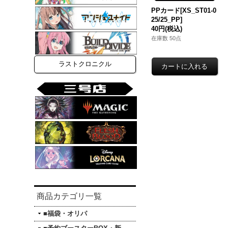
PPカード[XS_ST01-0
25/25_PP]
40円
(税込)
在庫数 50点
ラストクロニクル
商品カテゴリ一覧
■福袋・オリパ