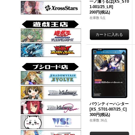
一ノ瀬うるは[XS_ST0
1-001/25_LR]
200円
(税込)
在庫数 5点
バウンティーハンター
[XS_ST01-007/25_C]
300円
(税込)
在庫数 36点