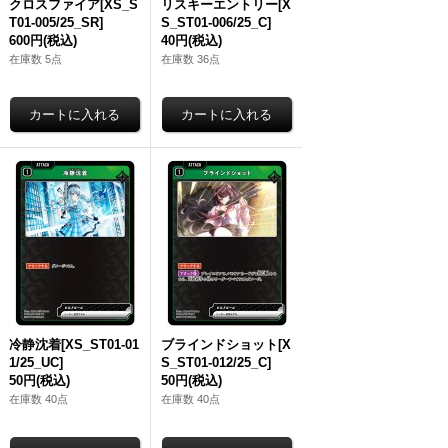
クロスファイア[XS_S
リスキーエントリー[X
T01-005/25_SR]
S_ST01-006/25_C]
600円
(税込)
40円
(税込)
在庫数 5点
在庫数 36点
冷静沈着[XS_ST01-01
ブラインドショット[X
1/25_UC]
S_ST01-012/25_C]
50円
(税込)
50円
(税込)
在庫数 40点
在庫数 40点