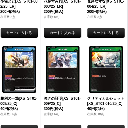
小雀とと[XS_ST01-00
花芽すみれ[XS_ST01-
花芽なずな[XS_ST01-
2/25_LR]
003/25_LR]
004/25_LR]
200円
(税込)
200円
(税込)
200円
(税込)
在庫数 3点
在庫数 8点
在庫数 8点
勝利の一撃[XS_ST01-
強さの証明[XS_ST01-
クリティカルショット
008/25_C]
009/25_C]
[XS_ST01-010/25_C]
40円
(税込)
300円
(税込)
40円
(税込)
在庫数 36点
在庫数 6点
在庫数 18点