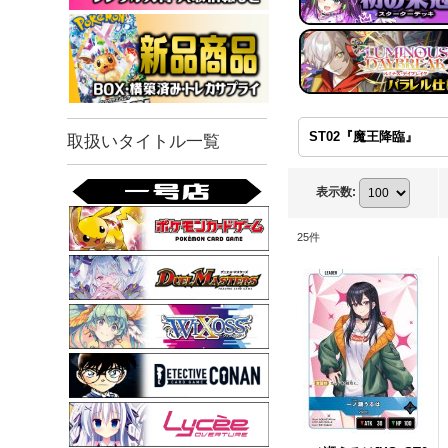
ST02『魔王降臨』
取扱いタイトル一覧
表示数
:
25
件