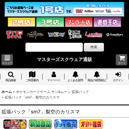
マスターズスクウェア通販
メニュー
カート
商品検索
ご利用案内
マイページ
よくある質問
商品の状態表記
ログイン
ホーム
>
ポケモンカードゲーム サン&ムーン 拡張パック
>
拡張パック「sm7」裂空のカリスマ
拡張パック「sm7」裂空のカリスマ