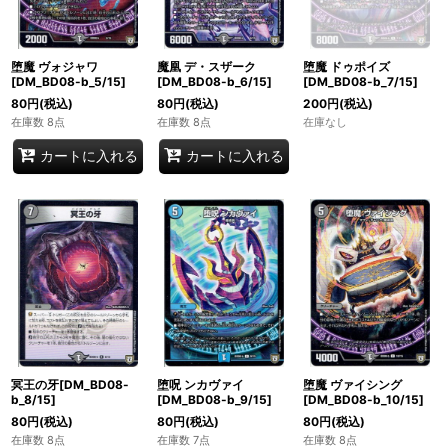
堕魔 ヴォジャワ
魔凰 デ・スザーク
堕魔 ドゥポイズ
[DM_BD08-b_5/15]
[DM_BD08-b_6/15]
[DM_BD08-b_7/15]
80
円
(税込)
80
円
(税込)
200
円
(税込)
在庫数 8点
在庫数 8点
在庫なし
カートに入れる
カートに入れる
冥王の牙[DM_BD08-
堕呪 ンカヴァイ
堕魔 ヴァイシング
b_8/15]
[DM_BD08-b_9/15]
[DM_BD08-b_10/15]
80
円
(税込)
80
円
(税込)
80
円
(税込)
在庫数 8点
在庫数 7点
在庫数 8点