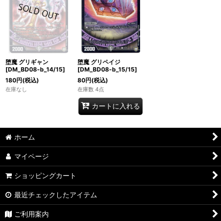
堕魔 グリギャン
堕魔 グリペイジ
[DM_BD08-b_14/15]
[DM_BD08-b_15/15]
180
円
(税込)
80
円
(税込)
在庫なし
在庫数 4点
カートに入れる
ホーム
マイページ
ショッピングカート
最近チェックしたアイテム
ご利用案内