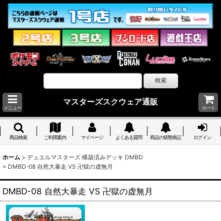
マスターズスクウェア通販
メニュー
カート
商品検索
ご利用案内
マイページ
よくある質問
商品の状態表記
ログイン
ホーム
>
デュエルマスターズ 構築済みデッキ DMBD
>
DMBD-08 自然大暴走 VS 卍獄の虚無月
DMBD-08 自然大暴走 VS 卍獄の虚無月