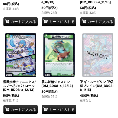
a_10/13]
[DM_BD08-a_11/13]
80
円
(税込)
50
円
(税込)
50
円
(税込)
在庫数 24点
在庫数 27点
在庫数 32点
カートに入れる
カートに入れる
カートに入れる
雪風妖精チャユニクス/
霞み妖精ジャスミン
卍 ギ・ルーギリン 卍/卍
スノー坊のパトロール
[DM_BD08-a_13/13]
獄ブレイン[DM_BD08-
[DM_BD08-a_12/13]
b_1/15]
80
円
(税込)
50
円
(税込)
480
円
(税込)
在庫数 32点
在庫数 31点
在庫なし
カートに入れる
カートに入れる