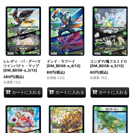
レレディ・バ・グーバ/
ドンド・ラフーイ
コンダマ/魂フエミドロ
ツインパクト・マップ
[DM_BD08-a_4/13]
[DM_BD08-a_5/13]
[DM_BD08-a_3/13]
80
円
(税込)
80
円
(税込)
380
円
(税込)
在庫数 23点
在庫数 19点
在庫数 13点
カートに入れる
カートに入れる
カートに入れる