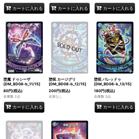
カートに入れる
カートに入れる
カートに入れる
堕魔 ドゥシーザ
堕呪 カージグリ
堕呪 バレッドゥ
[DM_BD08-b_11/15]
[DM_BD08-b_12/15]
[DM_BD08-b_13/15]
80
円
(税込)
200
円
(税込)
180
円
(税込)
在庫数 2点
在庫なし
在庫数 3点
カートに入れる
カートに入れる