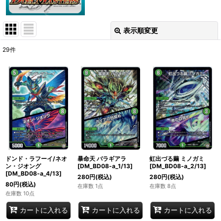
表示順変更
閉じる
29
件
表示数
:
在庫あり
並び順
:
絞り込む
ドンド・ラフーイ/ネオ
暴命天 バラギアラ
虹出づる繭 ミノガミ
ン・ジオング
[DM_BD08-a_1/13]
[DM_BD08-a_2/13]
[DM_BD08-a_4/13]
280
円
(税込)
280
円
(税込)
80
円
(税込)
在庫数 1点
在庫数 8点
在庫数 10点
カートに入れる
カートに入れる
カートに入れる