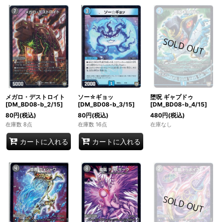
メガロ・デストロイト
ソー☆ギョッ
堕呪 ギャプドゥ
[DM_BD08-b_2/15]
[DM_BD08-b_3/15]
[DM_BD08-b_4/15]
80
円
(税込)
80
円
(税込)
480
円
(税込)
在庫数 8点
在庫数 16点
在庫なし
カートに入れる
カートに入れる