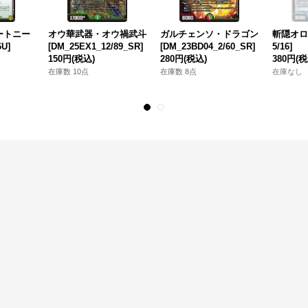
ートニー
オウ華武器・オウ禍武斗
ガルチェンソ・ドラゴン
斬隠オロチ
6U]
[DM_25EX1_12/89_SR]
[DM_23BD04_2/60_SR]
5/16]
150円
(税込)
280円
(税込)
380円
(税
在庫数 10点
在庫数 8点
在庫なし