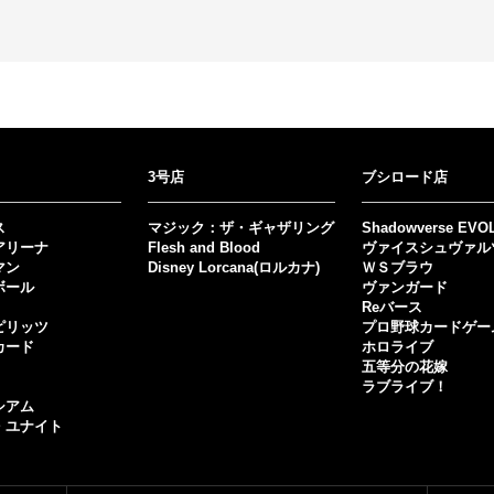
3号店
ブシロード店
ス
マジック：ザ・ギャザリング
Shadowverse EVO
アリーナ
Flesh and Blood
ヴァイスシュヴァル
マン
Disney Lorcana(ロルカナ)
ＷＳブラウ
ボール
ヴァンガード
Reバース
ピリッツ
プロ野球カードゲー
カード
ホロライブ
五等分の花嫁
ラブライブ！
シアム
・ユナイト