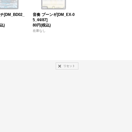
[DM_BD02_
音奏 プーンギ[DM_EX-0
ファビュラ・スネイル /
5_44/87]
ゴルチョップ・トラップ
込)
80円
(税込)
[DM_23BD06_33/60_R]
[
50円
(税込)
2
在庫なし
在庫数 9点
在
リセット