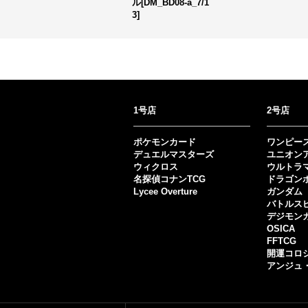
ル[DM_BD08-a_7/1
3]
1号店
2号店
ポケモンカード
ワンピー
デュエルマスターズ
ユニオン
ウィクロス
ウルトラ
名探偵コナンTCG
ドラゴン
Lycee Overture
ガンダム
バトルス
デジモン
OSICA
FFTCG
開運コロ
アンジュ