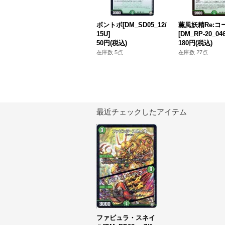
ボントボ[DM_SD05_12/
薫風妖精Re:コ
15U]
[DM_RP-20_04
50円
(税込)
180円
(税込)
在庫数 5点
在庫数 27点
最近チェックしたアイテム
ファビュラ・スネイ