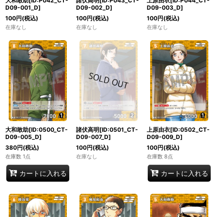
大和敢助[ID:P042_CT-
諸伏高明[ID:P043_CT-
上原由衣[ID:P044_CT-
D09-001_D]
D09-002_D]
D09-003_D]
100
円
(税込)
100
円
(税込)
100
円
(税込)
在庫なし
在庫なし
在庫なし
大和敢助[ID:0500_CT-
諸伏高明[ID:0501_CT-
上原由衣[ID:0502_CT-
D09-005_D]
D09-007_D]
D09-009_D]
380
円
(税込)
100
円
(税込)
100
円
(税込)
在庫数 1点
在庫なし
在庫数 8点
カートに入れる
カートに入れる