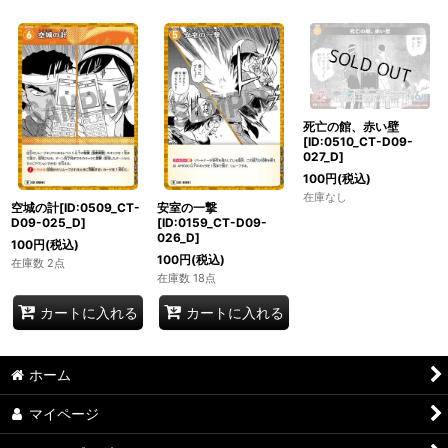
死亡の館、赤い壁
[ID:0510_CT-D09-
027_D]
100
円
(税込)
在庫なし
空城の計[ID:0509_CT-
安室の一撃
D09-025_D]
[ID:0159_CT-D09-
026_D]
100
円
(税込)
100
円
(税込)
在庫数 2点
在庫数 18点
カートに入れる
カートに入れる
ホーム
マイページ