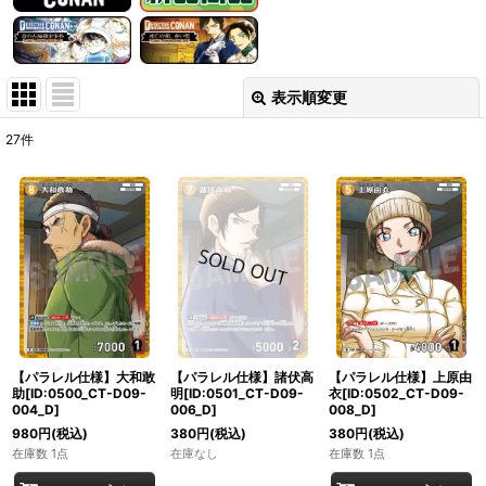
表示順変更
閉じる
27
件
表示数
:
在庫あり
並び順
:
絞り込む
【パラレル仕様】大和敢
【パラレル仕様】諸伏高
【パラレル仕様】上原由
助[ID:0500_CT-D09-
明[ID:0501_CT-D09-
衣[ID:0502_CT-D09-
004_D]
006_D]
008_D]
980
円
(税込)
380
円
(税込)
380
円
(税込)
在庫数 1点
在庫なし
在庫数 1点