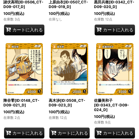
諸伏高明[ID:0506_CT-
上原由衣[ID:0507_CT-
黒田兵衛[ID:0342_CT-
D09-017_D]
D09-019_D]
D09-020_D]
100
円
(税込)
100
円
(税込)
100
円
(税込)
在庫数 3点
在庫なし
在庫数 12点
カートに入れる
カートに入れる
降谷零[ID:0148_CT-
高木渉[ID:0508_CT-
佐藤美和子
D09-021_D]
D09-023_D]
[ID:0343_CT-D09-
024_D]
100
円
(税込)
100
円
(税込)
100
円
(税込)
在庫数 2点
在庫数 12点
在庫数 9点
カートに入れる
カートに入れる
カートに入れる