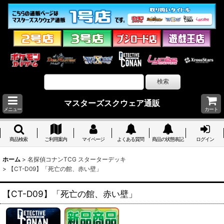
マスターズスクウェア通販
メニュー
カート
商品検索
ご利用案内
マイページ
よくある質問
商品の状態表記
ログイン
ホーム
>
名探偵コナンTCG スターターデッキ
>
【CT-D09】「死亡の館、赤い壁」
【CT-D09】「死亡の館、赤い壁」