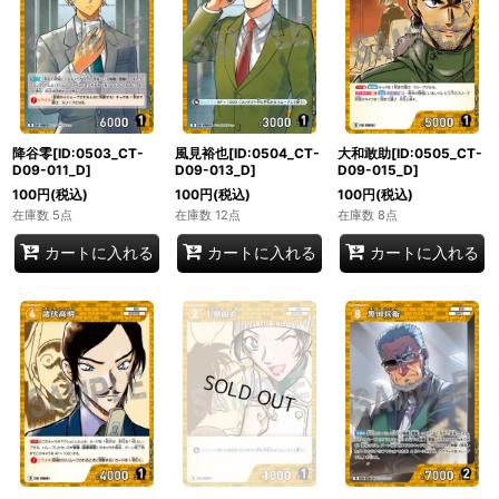
降谷零[ID:0503_CT-
風見裕也[ID:0504_CT-
大和敢助[ID:0505_CT-
D09-011_D]
D09-013_D]
D09-015_D]
100
円
(税込)
100
円
(税込)
100
円
(税込)
在庫数 5点
在庫数 12点
在庫数 8点
カートに入れる
カートに入れる
カートに入れる