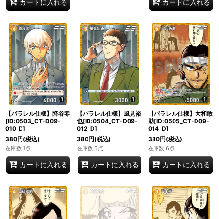
カートに入れる
カートに入れる
【パラレル仕様】降谷零
【パラレル仕様】風見裕
【パラレル仕様】大和敢
[ID:0503_CT-D09-
也[ID:0504_CT-D09-
助[ID:0505_CT-D09-
010_D]
012_D]
014_D]
380
円
(税込)
380
円
(税込)
380
円
(税込)
在庫数 1点
在庫数 5点
在庫数 6点
カートに入れる
カートに入れる
カートに入れる