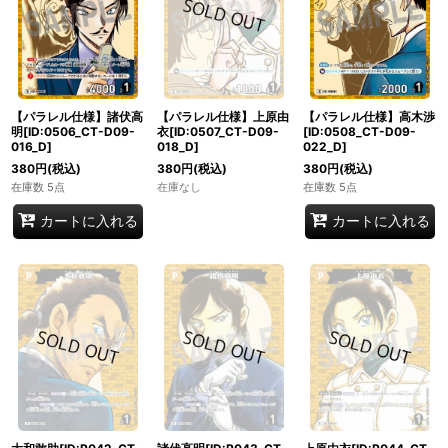
【パラレル仕様】諸伏高
【パラレル仕様】上原由
【パラレル仕様】高木渉
明[ID:0506_CT-D09-
衣[ID:0507_CT-D09-
[ID:0508_CT-D09-
016_D]
018_D]
022_D]
380
円
(税込)
380
円
(税込)
380
円
(税込)
在庫数 5点
在庫なし
在庫数 5点
カートに入れる
カートに入れる