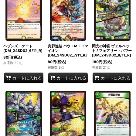
ヘブンズ・ゲート
真邪連結 バウ・M・ロマ
閃光の神官 ヴェルベッ
[DM_24SD02_6/11_R]
イオン
ト / フェアリー・パワー
[DM_24SD02_7/11_R]
[DM_24SD02_8/11_R]
80
円
(税込)
80
円
(税込)
180
円
(税込)
在庫数 22点
在庫数 8点
在庫数 21点
カートに入れる
カートに入れる
カートに入れる