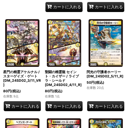
カートに入れる
カートに入れる
星門の精霊アケルナル /
聖闘の精霊龍 セイン
閃光の守護者ホーリー
スターゲイズ・ゲート
ト・カイザー / ライブ
[DM_24SD02_5/11_R]
[DM_24SD02_3/11_VR
ラ・シールド
50
円
(税込)
]
[DM_24SD02_4/11_R]
在庫数 20点
80
円
(税込)
80
円
(税込)
在庫数 9点
在庫数 1点
カートに入れる
カートに入れる
カートに入れる