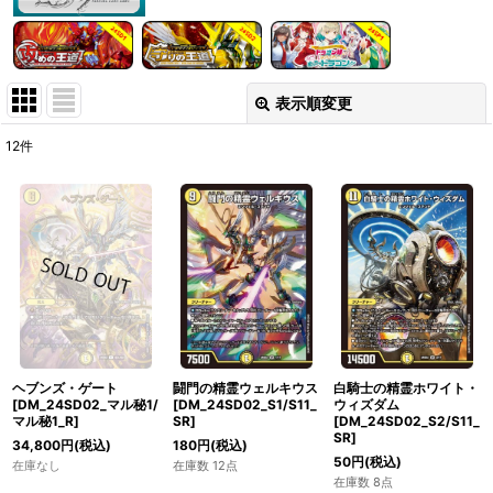
表示順変更
閉じる
12
件
表示数
:
在庫あり
並び順
:
絞り込む
ヘブンズ・ゲート
闘門の精霊ウェルキウス
白騎士の精霊ホワイト・
[DM_24SD02_マル秘1/
[DM_24SD02_S1/S11_
ウィズダム
マル秘1_R]
SR]
[DM_24SD02_S2/S11_
SR]
34,800
円
(税込)
180
円
(税込)
50
円
(税込)
在庫なし
在庫数 12点
在庫数 8点