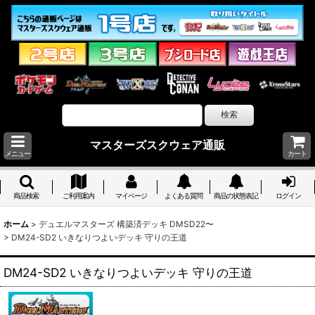
マスターズスクウェア通販
メニュー
カート
商品検索
ご利用案内
マイページ
よくある質問
商品の状態表記
ログイン
ホーム
>
デュエルマスターズ 構築済デッキ DMSD22〜
>
DM24-SD2 いきなりつよいデッキ 守りの王道
DM24-SD2 いきなりつよいデッキ 守りの王道