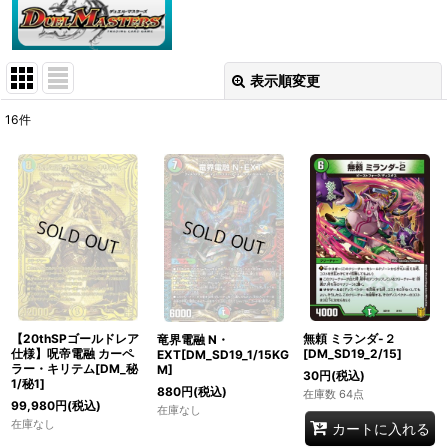
表示順変更
閉じる
16
件
表示数
:
在庫あり
並び順
:
絞り込む
【20thSPゴールドレア
無頼 ミランダ-２
竜界電融 N・
仕様】呪帝電融 カーペ
[DM_SD19_2/15]
EXT[DM_SD19_1/15KG
ラー・キリテム[DM_秘
M]
30
円
(税込)
1/秘1]
880
円
(税込)
在庫数 64点
99,980
円
(税込)
在庫なし
在庫なし
カートに入れる