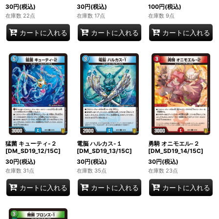
30
円
(税込)
30
円
(税込)
100
円
(税込)
在庫数 22点
在庫数 17点
在庫数 9点
カートに入れる
カートに入れる
カートに入れる
猛菌 キューティ-２
電脳 ハルカス-１
勇騎 オニモエル-２
[DM_SD19_12/15C]
[DM_SD19_13/15C]
[DM_SD19_14/15C]
30
円
(税込)
30
円
(税込)
30
円
(税込)
在庫数 31点
在庫数 35点
在庫数 23点
カートに入れる
カートに入れる
カートに入れる