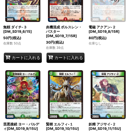
無頼 ダイチ-３
炎機混成 ボルスレン・
電磁 アクアン-２
[DM_SD19_6/15]
バスター
[DM_SD19_8/15R]
[DM_SD19_7/15R]
50
円
(税込)
80
円
(税込)
30
円
(税込)
在庫数 50点
在庫なし
在庫数 39点
カートに入れる
カートに入れる
歪悪接続 ヨー・バルデ
賢樹 エルフィ-１
妖精 アジサイ-２
ィ[DM_SD19_9/15U]
[DM_SD19_10/15U]
[DM_SD19_11/15U]