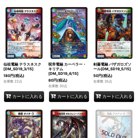
仙祖電融 テラスネスク
呪帝電融 カーペラー・
剣薔電融 バザガロズソ
[DM_SD19_3/15]
キリテム
ール[DM_SD19_5/15]
[DM_SD19_4/15]
180
円
(税込)
50
円
(税込)
80
円
(税込)
在庫数 22点
在庫数 35点
在庫数 30点
カートに入れる
カートに入れる
カートに入れる