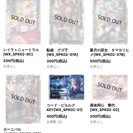
レイラ＝ニュートラル
駄姫 グズ子
新月の巫女 タマヨリヒ
[WX_SPK02-8C]
[WX_SPK02-07A]
メ[WX_SPK02-07B]
200
円
(税込)
300
円
(税込)
500
円
(税込)
在庫なし
在庫なし
在庫なし
コード・ピルルク
異体同心 華代
KEY[WX_SPK02-01]
[WX_SPK02-02]
400
円
(税込)
200
円
(税込)
在庫数 1点
在庫なし
カーニバル