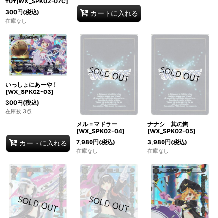
†0†[WX_SPK02-07C]
300
円
(税込)
カートに入れる
在庫なし
いっしょにあーや！
[WX_SPK02-03]
300
円
(税込)
在庫数 3点
メル＝マドラー
ナナシ 其の鉤
[WX_SPK02-04]
[WX_SPK02-05]
7,980
円
(税込)
3,980
円
(税込)
カートに入れる
在庫なし
在庫なし