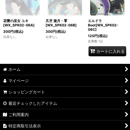
花蕾の巫女 ユキ
爪牙 遊月・零
エルドラ
[WX_SPK02-06A]
[WX_SPK02-06B]
Boot[WX_SPK02-
06C]
300
円
(税込)
300
円
(税込)
120
円
(税込)
在庫なし
在庫なし
在庫数 1点
カートに入れる
ホーム
マイページ
ショッピングカート
最近チェックしたアイテム
ご利用案内
特定商取引法表示