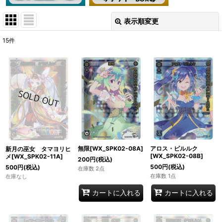
表示順変更
閉じる
15
件
表示数
:
在庫あり
並び順
:
絞り込む
無限[WX_SPK02-08A]
アロス・ピルルク
新月の巫女 タマヨリヒ
[WX_SPK02-08B]
メ[WX_SPK02-11A]
200
円
(税込)
500
円
(税込)
500
円
(税込)
在庫数 2点
在庫数 1点
在庫なし
カートに入れる
カートに入れる