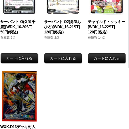
サーバント O(久遠千
サーバント O2(勇気ち
チャイルド・クッキー
歳)[WDK_16-20ST]
ひろ)[WDK_16-21ST]
[WDK_16-22ST]
50円
(税込)
120円
(税込)
120円
(税込)
在庫数 3点
在庫数 2点
在庫数 14点
WXK-D16デッキ封入