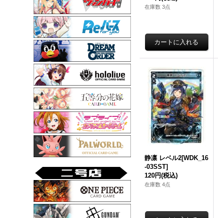
在庫数 3点
静凛 レベル2[WDK_16
-03SST]
120円
(税込)
在庫数 4点