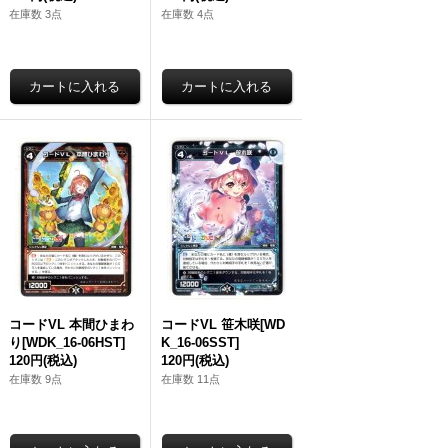
在庫数 3点
在庫数 4点
コードVL 本間ひまわ
コードVL 笹木咲[WD
り[WDK_16-06HST]
K_16-06SST]
120円
(税込)
120円
(税込)
在庫数 9点
在庫数 11点