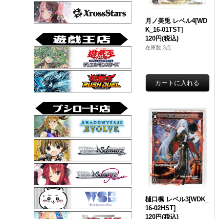
月ノ美兎 レベル4[WD
K_16-01TST]
120円
(税込)
在庫数 3点
樋口楓 レベル3[WDK_
16-02HST]
120円
(税込)