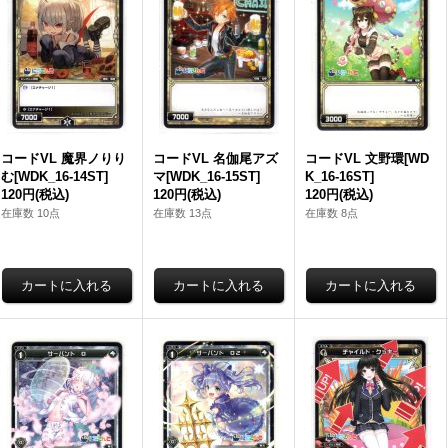
コードVL 魔界ノりり
コードVL 名伽尾アズ
コードVL 文野環[WD
む[WDK_16-14ST]
マ[WDK_16-15ST]
K_16-16ST]
120円
(税込)
120円
(税込)
120円
(税込)
在庫数 10点
在庫数 13点
在庫数 8点