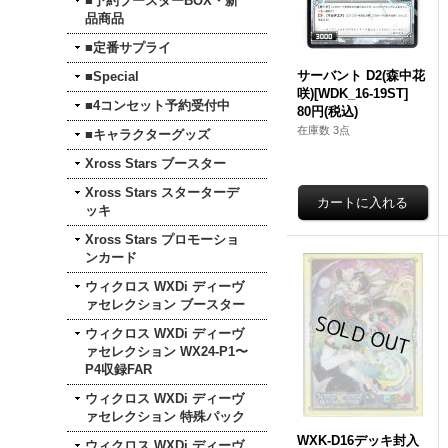
■予約ブースターBOX・新
品商品
■定番サプライ
サーバント D2(森中花
■Special
咲)[WDK_16-19ST]
■4コンセット予約受付中
80円
(税込)
在庫数 3点
■キャラクターグッズ
Xross Stars ブースター
Xross Stars スターターデ
ッキ
Xross Stars プロモーショ
ンカード
ウィクロス WXDi ディーヴ
ァセレクション ブースター
ウィクロス WXDi ディーヴ
ァセレクション WX24-P1〜
P4収録FAR
ウィクロス WXDi ディーヴ
ァセレクション 特殊パック
WXK-D16デッキ封入
ウィクロス WXDi ディーヴ