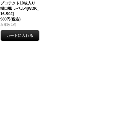
プロテクト10枚入り
樋口楓 レベル4[WDK_
16-S04]
980円
(税込)
在庫数 1点