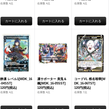
在庫数 4点
在庫数 4点
在庫数 4点
静凛 レベル1[WDK_16
凛サポーター 美兎＆
コードVL 椎名唯華[W
-04SST]
楓[WDK_16-05SST]
DK_16-06TST]
120円
(税込)
120円
(税込)
120円
(税込)
在庫数 4点
在庫数 4点
在庫数 7点