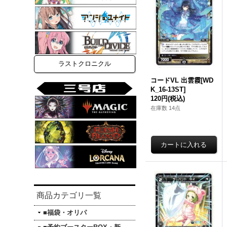
ラストクロニクル
コードVL 出雲霞[WD
K_16-13ST]
120円
(税込)
在庫数 14点
商品カテゴリ一覧
■福袋・オリパ