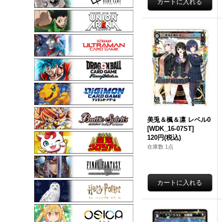
美兎＆楓＆凛 レベル0
[WDK_16-07ST]
120円
(税込)
在庫数 1点