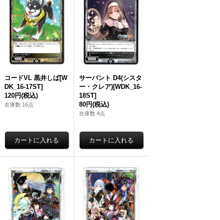
コードVL 黒井しば[W
サーバント D4(シスタ
DK_16-17ST]
ー・クレア)[WDK_16-
120円
(税込)
18ST]
80円
(税込)
在庫数 16点
在庫数 4点