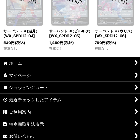
サーバント ＃(遊月)
サーバント ＃(ピルルク)
サーバント ＃(ウリス)
[WX_SPDi12-04]
[WX_SPDi12-05]
[WX_SPDi12-06]
580
円
(税込)
1,480
円
(税込)
780
円
(税込)
在庫なし
在庫なし
在庫なし
ホーム
マイページ
ショッピングカート
最近チェックしたアイテム
ご利用案内
特定商取引法表示
お問い合わせ