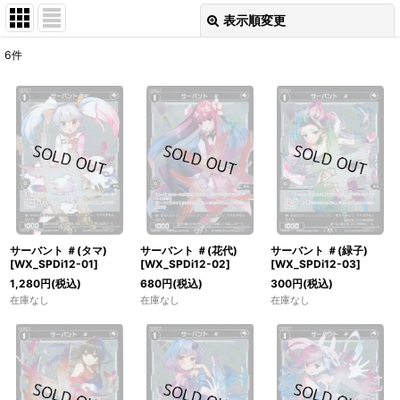
表示順変更
閉じる
6
件
表示数
:
在庫あり
並び順
:
絞り込む
サーバント ＃(タマ)
サーバント ＃(花代)
サーバント ＃(緑子)
[WX_SPDi12-01]
[WX_SPDi12-02]
[WX_SPDi12-03]
1,280
円
(税込)
680
円
(税込)
300
円
(税込)
在庫なし
在庫なし
在庫なし