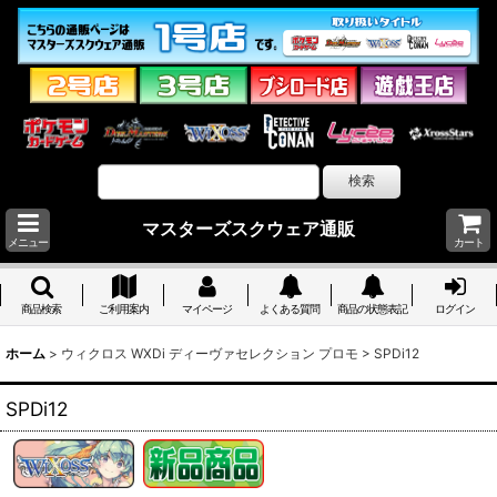
マスターズスクウェア通販
メニュー
カート
商品検索
ご利用案内
マイページ
よくある質問
商品の状態表記
ログイン
ホーム
>
ウィクロス WXDi ディーヴァセレクション プロモ
>
SPDi12
SPDi12