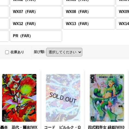
WX07（FAR）
WX08（FAR）
WX0
WX12（FAR）
WX13（FAR）
WX1
PR（FAR）
並び順
:
在庫あり
轟炎 花代・爾改[WX
コード ピルルク・Ω
四式戦帝女 緑姫[WX0