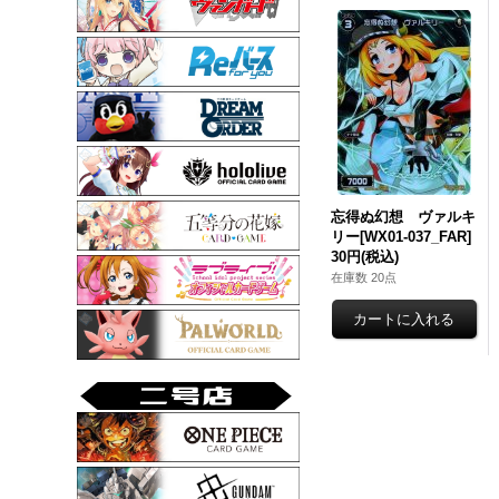
忘得ぬ幻想 ヴァルキ
リー[WX01-037_FAR]
30円
(税込)
在庫数 20点