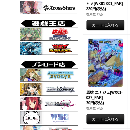
ヒメ[WX01-001_FAR]
220円
(税込)
在庫数 12点
原槍 エナジェ[WX01-
027_FAR]
30円
(税込)
在庫数 20点