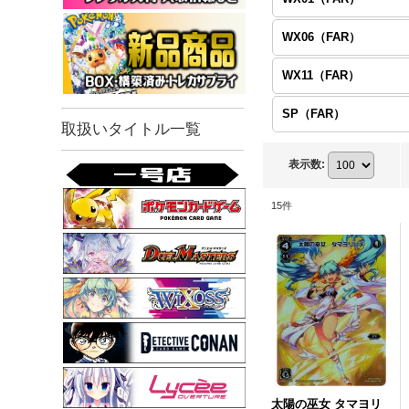
WX06（FAR）
WX11（FAR）
SP（FAR）
取扱いタイトル一覧
表示数
:
15
件
太陽の巫女 タマヨリ