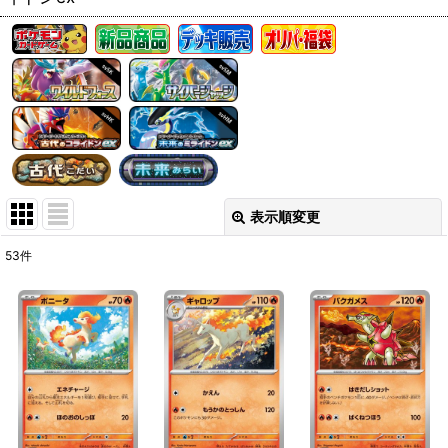
表示順変更
閉じる
53
件
表示数
:
在庫あり
並び順
:
絞り込む