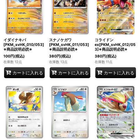
イダイナキバ
スナノケガワ
コライドン
[PKM_svHK_010/053]
[PKM_svHK_011/053]
ex[PKM_svHK_012/05
※商品説明必読※
※商品説明必読※
3]※商品説明必読※
100
円
(税込)
380
円
(税込)
380
円
(税込)
在庫数 12点
在庫数 13点
在庫数 11点
カートに入れる
カートに入れる
カートに入れる