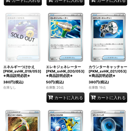
カートに入れる
カートに入れる
カートに入れる
エネルギーつけかえ
エレキジェネレーター
カウンターキャッチャー
[PKM_svHK_019/053]
[PKM_svHK_020/053]
[PKM_svHK_021/053]
※商品説明必読※
※商品説明必読※
※商品説明必読※
380
円
(税込)
50
円
(税込)
380
円
(税込)
在庫なし
在庫数 20点
在庫数 19点
カートに入れる
カートに入れる