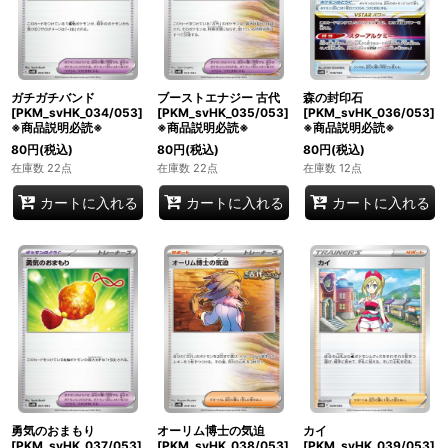
ガチガチバンド
ブーストエナジー 古代
森の封印石
[PKM_svHK_034/053]
[PKM_svHK_035/053]
[PKM_svHK_036/053]
※商品説明必読※
※商品説明必読※
※商品説明必読※
80
円
(税込)
80
円
(税込)
80
円
(税込)
在庫数 22点
在庫数 22点
在庫数 12点
カートに入れる
カートに入れる
カートに入れる
勇気のおまもり
オーリム博士の気迫
カイ
[PKM_svHK_037/053]
[PKM_svHK_038/053]
[PKM_svHK_039/053]