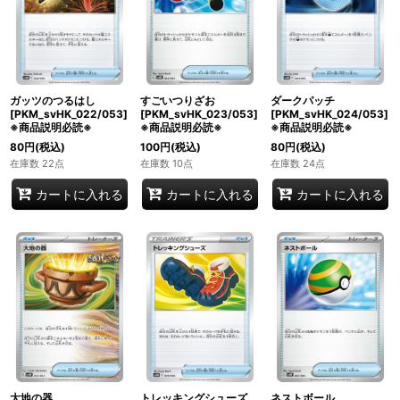
ガッツのつるはし
すごいつりざお
ダークパッチ
[PKM_svHK_022/053]
[PKM_svHK_023/053]
[PKM_svHK_024/053]
※商品説明必読※
※商品説明必読※
※商品説明必読※
80
円
(税込)
100
円
(税込)
80
円
(税込)
在庫数 22点
在庫数 10点
在庫数 24点
カートに入れる
カートに入れる
カートに入れる
大地の器
トレッキングシューズ
ネストボール