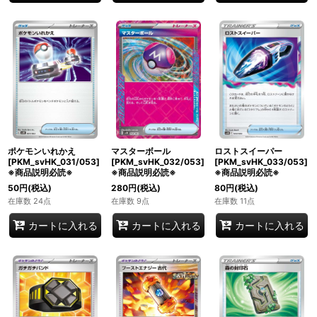
ポケモンいれかえ
マスターボール
ロストスイーパー
[PKM_svHK_031/053]
[PKM_svHK_032/053]
[PKM_svHK_033/053]
※商品説明必読※
※商品説明必読※
※商品説明必読※
50
円
(税込)
280
円
(税込)
80
円
(税込)
在庫数 24点
在庫数 9点
在庫数 11点
カートに入れる
カートに入れる
カートに入れる