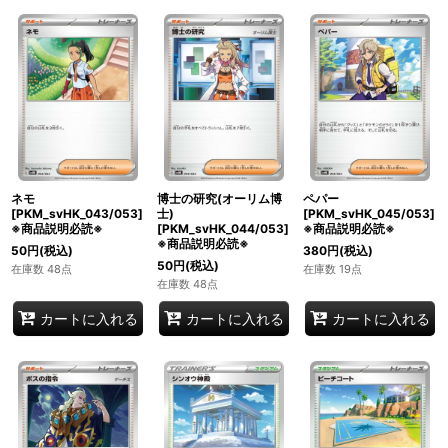
ネモ
博士の研究(オーリム博
ペパー
[PKM_svHK_043/053]
士)
[PKM_svHK_045/053]
※商品説明必読※
[PKM_svHK_044/053]
※商品説明必読※
※商品説明必読※
50
円
(税込)
380
円
(税込)
50
円
(税込)
在庫数 48点
在庫数 19点
在庫数 48点
カートに入れる
カートに入れる
カートに入れる