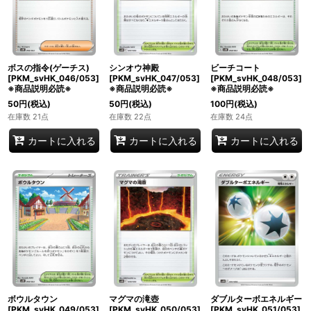
ボスの指令(ゲーチス)
シンオウ神殿
ビーチコート
[PKM_svHK_046/053]
[PKM_svHK_047/053]
[PKM_svHK_048/053]
※商品説明必読※
※商品説明必読※
※商品説明必読※
50
円
(税込)
50
円
(税込)
100
円
(税込)
在庫数 21点
在庫数 22点
在庫数 24点
カートに入れる
カートに入れる
カートに入れる
ボウルタウン
マグマの滝壺
ダブルターボエネルギー
[PKM_svHK_049/053]
[PKM_svHK_050/053]
[PKM_svHK_051/053]