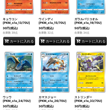
キュウコン
ウインディ
ガラルバリコオル
[PKM_s1a_13/70U]
[PKM_s1a_15/70U]
[PKM_s1a_19/70U]
30
円
(税込)
30
円
(税込)
50
円
(税込)
在庫数 39点
在庫数 32点
在庫数 34点
カートに入れる
カートに入れる
カートに入れる
ウッウ
カマスジョー
ストリンダー
[PKM_s1a_24/70U]
[PKM_s1a_26/70U]
[PKM_s1a_33/70U]
30
円
(税込)
30
円
(税込)
30
円
(税込)