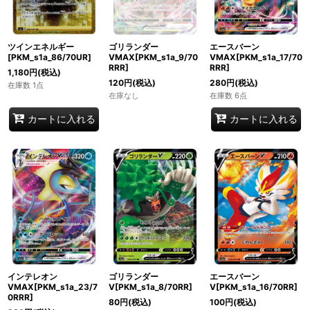
ゴリランダー
エースバーン
ツインエネルギー
VMAX[PKM_s1a_9/70
VMAX[PKM_s1a_17/70
[PKM_s1a_86/70UR]
RRR]
RRR]
1,180
円
(税込)
120
円
(税込)
280
円
(税込)
在庫数 1点
在庫なし
在庫数 6点
カートに入れる
カートに入れる
インテレオン
ゴリランダー
エースバーン
VMAX[PKM_s1a_23/7
V[PKM_s1a_8/70RR]
V[PKM_s1a_16/70RR]
0RRR]
80
円
(税込)
100
円
(税込)