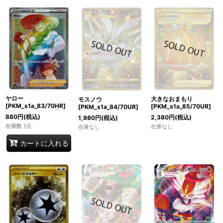
ヤロー
大きなおまもり
モスノウ
[PKM_s1a_83/70HR]
[PKM_s1a_85/70UR]
[PKM_s1a_84/70UR]
880
円
(税込)
2,380
円
(税込)
1,980
円
(税込)
在庫数 1点
在庫なし
在庫なし
カートに入れる