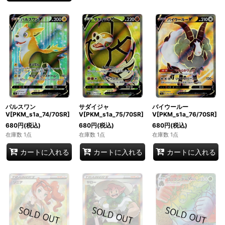
パルスワン
サダイジャ
バイウールー
V[PKM_s1a_74/70SR]
V[PKM_s1a_75/70SR]
V[PKM_s1a_76/70SR]
680
円
(税込)
680
円
(税込)
680
円
(税込)
在庫数 1点
在庫数 1点
在庫数 1点
カートに入れる
カートに入れる
カートに入れる