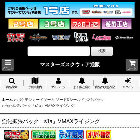
マスターズスクウェア通販
メニュー
カート
商品検索
ご利用案内
マイページ
よくある質問
商品の状態表記
ログイン
ホーム
>
ポケモンカードゲーム ソード&シールド 拡張パック
>
強化拡張パック「s1a」VMAXライジング
強化拡張パック「s1a」VMAXライジング