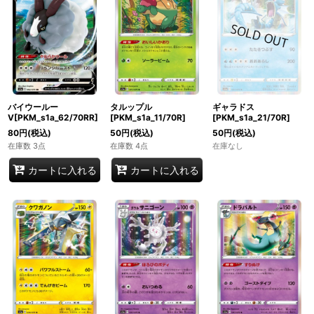
バイウールー
タルップル
ギャラドス
V[PKM_s1a_62/70RR]
[PKM_s1a_11/70R]
[PKM_s1a_21/70R]
80
円
(税込)
50
円
(税込)
50
円
(税込)
在庫数 3点
在庫数 4点
在庫なし
カートに入れる
カートに入れる