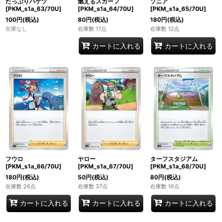
たっぷりバケツ
燃えるスカーフ
ソニア
[PKM_s1a_63/70U]
[PKM_s1a_64/70U]
[PKM_s1a_65/70U]
100
円
(税込)
80
円
(税込)
180
円
(税込)
在庫なし
在庫数 17点
在庫数 12点
カートに入れる
カートに入れる
フウロ
ヤロー
ターフスタジアム
[PKM_s1a_66/70U]
[PKM_s1a_67/70U]
[PKM_s1a_68/70U]
180
円
(税込)
50
円
(税込)
80
円
(税込)
在庫数 26点
在庫数 37点
在庫数 16点
カートに入れる
カートに入れる
カートに入れる