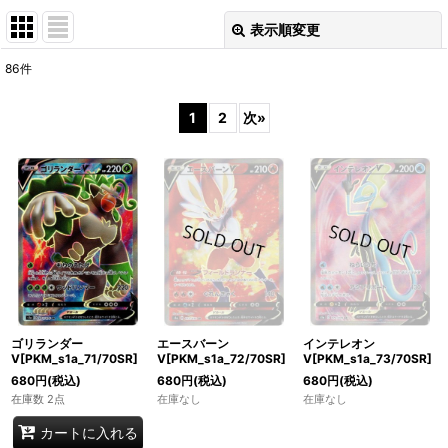
表示順変更
閉じる
86
件
表示数
:
1
2
次
»
在庫あり
並び順
:
絞り込む
ゴリランダー
エースバーン
インテレオン
V[PKM_s1a_71/70SR]
V[PKM_s1a_72/70SR]
V[PKM_s1a_73/70SR]
680
円
(税込)
680
円
(税込)
680
円
(税込)
在庫数 2点
在庫なし
在庫なし
カートに入れる