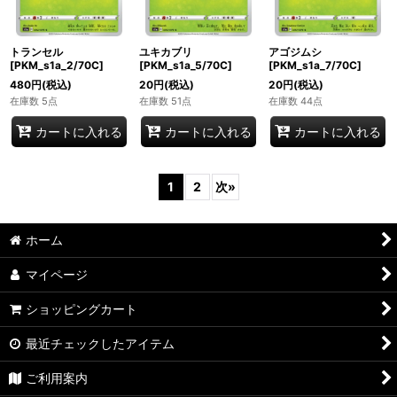
トランセル
ユキカブリ
アゴジムシ
[PKM_s1a_2/70C]
[PKM_s1a_5/70C]
[PKM_s1a_7/70C]
480
円
(税込)
20
円
(税込)
20
円
(税込)
在庫数 5点
在庫数 51点
在庫数 44点
カートに入れる
カートに入れる
カートに入れる
1
2
次
»
ホーム
マイページ
ショッピングカート
最近チェックしたアイテム
ご利用案内