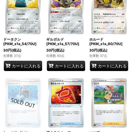
ドータクン
ギルガルド
ホルード
[PKM_s1a_54/70U]
[PKM_s1a_57/70U]
[PKM_s1a_60/70U]
30
円
(税込)
30
円
(税込)
30
円
(税込)
在庫数 37点
在庫数 40点
在庫数 37点
カートに入れる
カートに入れる
カートに入れる