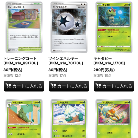
トレーニングコート
ツインエネルギー
キャタピー
[PKM_s1a_69/70U]
[PKM_s1a_70/70U]
[PKM_s1a_1/70C]
80
円
(税込)
80
円
(税込)
280
円
(税込)
在庫数 12点
在庫数 17点
在庫数 10点
カートに入れる
カートに入れる
カートに入れる