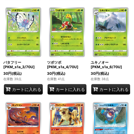
バタフリー
ツボツボ
ユキノオー
[PKM_s1a_3/70U]
[PKM_s1a_4/70U]
[PKM_s1a_6/70U]
30
円
(税込)
30
円
(税込)
30
円
(税込)
在庫数 39点
在庫数 41点
在庫数 38点
カートに入れる
カートに入れる
カートに入れる