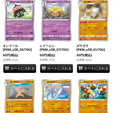
ネンドール
レドームシ
ガラガラ
[PKM_s5R_35/70U]
[PKM_s5R_37/70U]
[PKM_s5R_41/70U]
50
円
(税込)
50
円
(税込)
50
円
(税込)
在庫数 43点
在庫数 47点
在庫数 46点
カートに入れる
カートに入れる
カートに入れる