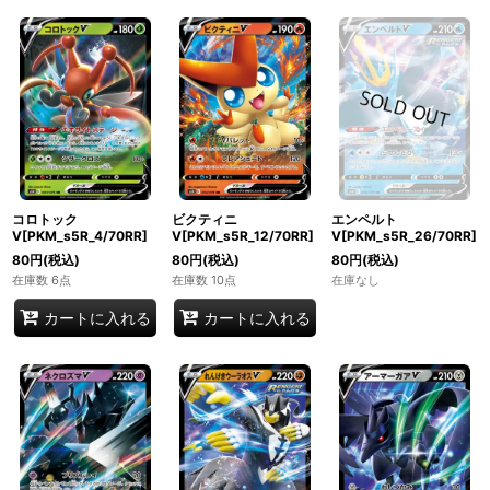
コロトック
ビクティニ
エンペルト
V[PKM_s5R_4/70RR]
V[PKM_s5R_12/70RR]
V[PKM_s5R_26/70RR]
80
円
(税込)
80
円
(税込)
80
円
(税込)
在庫数 6点
在庫数 10点
在庫なし
カートに入れる
カートに入れる