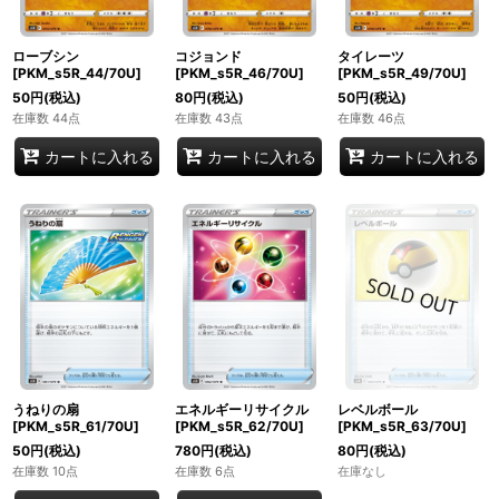
ローブシン
コジョンド
タイレーツ
[PKM_s5R_44/70U]
[PKM_s5R_46/70U]
[PKM_s5R_49/70U]
50
円
(税込)
80
円
(税込)
50
円
(税込)
在庫数 44点
在庫数 43点
在庫数 46点
カートに入れる
カートに入れる
カートに入れる
うねりの扇
エネルギーリサイクル
レベルボール
[PKM_s5R_61/70U]
[PKM_s5R_62/70U]
[PKM_s5R_63/70U]
50
円
(税込)
780
円
(税込)
80
円
(税込)
在庫数 10点
在庫数 6点
在庫なし