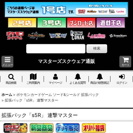
マスターズスクウェア通販
メニュー
カート
商品検索
ご利用案内
マイページ
よくある質問
商品の状態表記
ログイン
ホーム
>
ポケモンカードゲーム ソード&シールド 拡張パック
>
拡張パック「s5R」 連撃マスター
拡張パック「s5R」 連撃マスター