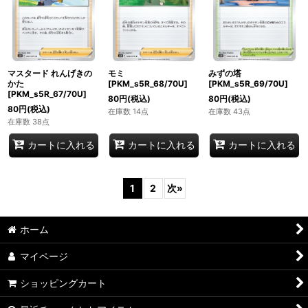
マスタード れんげきの
モミ
みずの塔
かた
[PKM_s5R_68/70U]
[PKM_s5R_69/70U]
[PKM_s5R_67/70U]
80
円
(税込)
80
円
(税込)
80
円
(税込)
在庫数 14点
在庫数 43点
在庫数 38点
カートに入れる
カートに入れる
カートに入れる
1
2
次
»
ホーム
マイページ
ショッピングカート