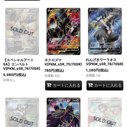
れんげきウーラオス
【スペシャルアート
ネクロズマ
V[PKM_s5R_76/70SR]
SA】エンペルト
V[PKM_s5R_75/70SR]
V[PKM_s5R_74/70SR]
1,280
円
(税込)
780
円
(税込)
5,980
円
(税込)
在庫数 1点
在庫数 4点
在庫なし
カートに入れる
カートに入れる