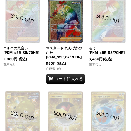
コルニの気合い
マスタード れんげきの
モミ
[PKM_s5R_86/70HR]
かた
[PKM_s5R_88/70HR]
[PKM_s5R_87/70HR]
2,980
円
(税込)
3,480
円
(税込)
980
円
(税込)
在庫なし
在庫なし
在庫数 1点
カートに入れる