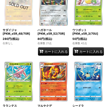
サダイジャ
ハガネール
ウツボット
[PKM_s5R_48/70R]
[PKM_s5R_52/70R]
[PKM_s5R_3/70U]
280
円
(税込)
80
円
(税込)
50
円
(税込)
在庫なし
在庫数 21点
在庫数 42点
カートに入れる
カートに入れる
ラランテス
マルヤクデ
シードラ