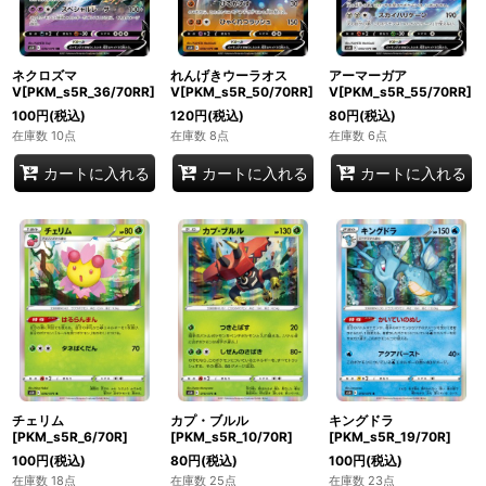
ネクロズマ
れんげきウーラオス
アーマーガア
V[PKM_s5R_36/70RR]
V[PKM_s5R_50/70RR]
V[PKM_s5R_55/70RR]
100
円
(税込)
120
円
(税込)
80
円
(税込)
在庫数 10点
在庫数 8点
在庫数 6点
カートに入れる
カートに入れる
カートに入れる
チェリム
カプ・ブルル
キングドラ
[PKM_s5R_6/70R]
[PKM_s5R_10/70R]
[PKM_s5R_19/70R]
100
円
(税込)
80
円
(税込)
100
円
(税込)
在庫数 18点
在庫数 25点
在庫数 23点