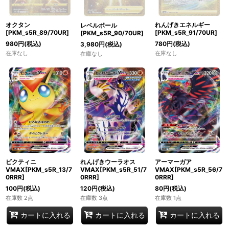
れんげきエネルギー
オクタン
レベルボール
[PKM_s5R_91/70UR]
[PKM_s5R_89/70UR]
[PKM_s5R_90/70UR]
780
円
(税込)
980
円
(税込)
3,980
円
(税込)
在庫なし
在庫なし
在庫なし
ビクティニ
れんげきウーラオス
アーマーガア
VMAX[PKM_s5R_13/7
VMAX[PKM_s5R_51/7
VMAX[PKM_s5R_56/7
0RRR]
0RRR]
0RRR]
100
円
(税込)
120
円
(税込)
80
円
(税込)
在庫数 2点
在庫数 3点
在庫数 1点
カートに入れる
カートに入れる
カートに入れる