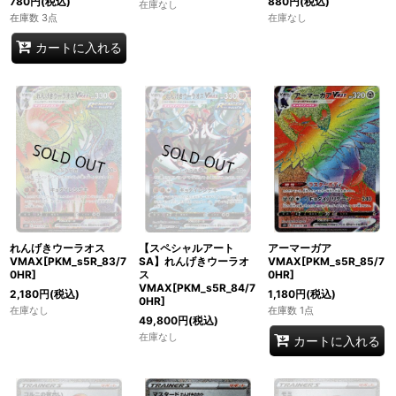
780
円
(税込)
880
円
(税込)
在庫なし
在庫数 3点
在庫なし
カートに入れる
アーマーガア
れんげきウーラオス
【スペシャルアート
VMAX[PKM_s5R_85/7
VMAX[PKM_s5R_83/7
SA】れんげきウーラオ
0HR]
0HR]
ス
VMAX[PKM_s5R_84/7
1,180
円
(税込)
2,180
円
(税込)
0HR]
在庫数 1点
在庫なし
49,800
円
(税込)
在庫なし
カートに入れる