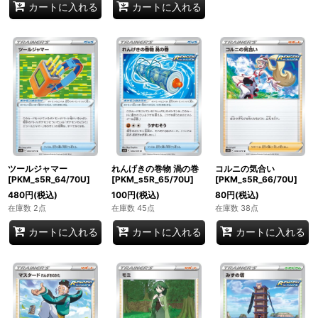
カートに入れる
カートに入れる
ツールジャマー
れんげきの巻物 渦の巻
コルニの気合い
[PKM_s5R_64/70U]
[PKM_s5R_65/70U]
[PKM_s5R_66/70U]
480
円
(税込)
100
円
(税込)
80
円
(税込)
在庫数 2点
在庫数 45点
在庫数 38点
カートに入れる
カートに入れる
カートに入れる