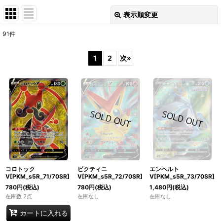
表示順変更
閉じる
91
件
表示数
:
1
2
次
»
在庫あり
並び順
:
絞り込む
エンペルト
コロトック
ビクティニ
V[PKM_s5R_73/70SR]
V[PKM_s5R_71/70SR]
V[PKM_s5R_72/70SR]
1,480
円
(税込)
780
円
(税込)
780
円
(税込)
在庫なし
在庫数 2点
在庫なし
カートに入れる