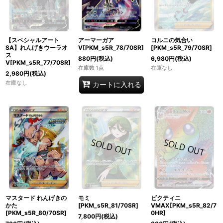
【スペシャルアート
アーマーガア
コルニの気合い
SA】れんげきウーラオ
V[PKM_s5R_78/70SR]
[PKM_s5R_79/70SR]
ス
880
円
(税込)
6,980
円
(税込)
V[PKM_s5R_77/70SR]
在庫数 1点
在庫なし
2,980
円
(税込)
在庫なし
カートに入れる
マスタード れんげきの
モミ
ビクティニ
かた
[PKM_s5R_81/70SR]
VMAX[PKM_s5R_82/7
[PKM_s5R_80/70SR]
0HR]
7,800
円
(税込)