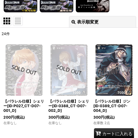
表示順変更
閉じる
24
件
表示数
:
在庫あり
並び順
:
絞り込む
【パラレル仕様】シェリ
【パラレル仕様】シェリ
【パラレル仕様】ジン
ー[ID:P027_CT-D07-
ー[ID:0388_CT-D07-
[ID:0389_CT-D07-
001_D]
002_D]
004_D]
200
円
(税込)
300
円
(税込)
300
円
(税込)
在庫なし
在庫なし
在庫数 2点
カートに入れる