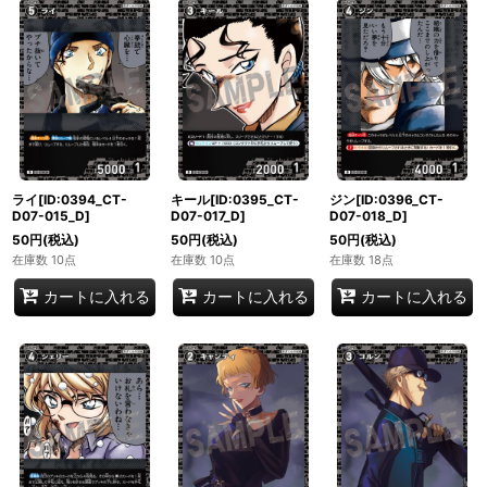
ライ[ID:0394_CT-
キール[ID:0395_CT-
ジン[ID:0396_CT-
D07-015_D]
D07-017_D]
D07-018_D]
50
円
(税込)
50
円
(税込)
50
円
(税込)
在庫数 10点
在庫数 10点
在庫数 18点
カートに入れる
カートに入れる
カートに入れる