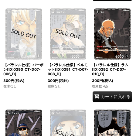
【パラレル仕様】バーボ
【パラレル仕様】ベルモ
【パラレル仕様】ラム
ン[ID:0390_CT-D07-
ット[ID:0391_CT-D07-
[ID:0392_CT-D07-
006_D]
008_D]
010_D]
300
円
(税込)
300
円
(税込)
300
円
(税込)
在庫なし
在庫なし
在庫数 4点
カートに入れる