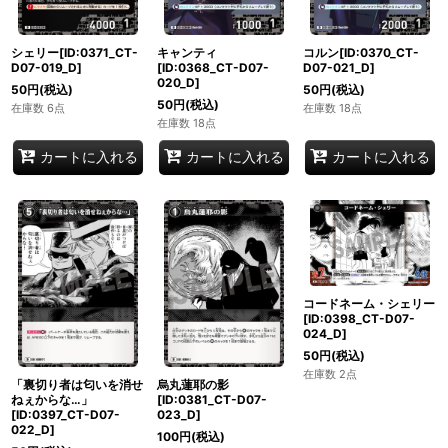
シェリー[ID:0371_CT-
キャンティ
コルン[ID:0370_CT-
D07-019_D]
[ID:0368_CT-D07-
D07-021_D]
020_D]
50
円
(税込)
50
円
(税込)
50
円
(税込)
在庫数 6点
在庫数 18点
在庫数 18点
カートに入れる
カートに入れる
カートに入れる
コードネーム・シェリー
[ID:0398_CT-D07-
024_D]
50
円
(税込)
在庫数 2点
「裏切り者は匂いを消せ
烏丸蓮耶の影
ねぇからな…」
[ID:0381_CT-D07-
[ID:0397_CT-D07-
023_D]
022_D]
100
円
(税込)