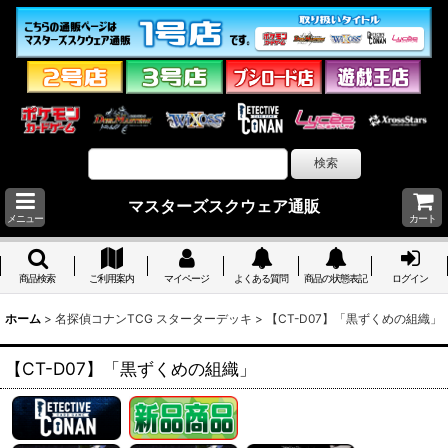
マスターズスクウェア通販
メニュー
カート
商品検索
ご利用案内
マイページ
よくある質問
商品の状態表記
ログイン
ホーム
>
名探偵コナンTCG スターターデッキ
>
【CT-D07】「黒ずくめの組織」
【CT-D07】「黒ずくめの組織」