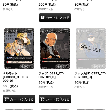
50
円
(税込)
200
円
(税込)
50
円
(税込)
在庫なし
在庫数 12点
在庫なし
カートに入れる
ベルモット
ラム[ID:0392_CT-
ウォッカ[ID:0393_CT-
[ID:0391_CT-D07-
D07-011_D]
D07-013_D]
009_D]
50
円
(税込)
50
円
(税込)
50
円
(税込)
在庫数 12点
在庫なし
在庫数 7点
カートに入れる
カートに入れる