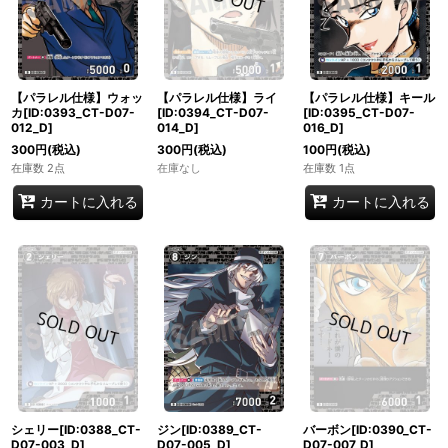
【パラレル仕様】ウォッ
【パラレル仕様】ライ
【パラレル仕様】キール
カ[ID:0393_CT-D07-
[ID:0394_CT-D07-
[ID:0395_CT-D07-
012_D]
014_D]
016_D]
300
円
(税込)
300
円
(税込)
100
円
(税込)
在庫数 2点
在庫なし
在庫数 1点
カートに入れる
カートに入れる
シェリー[ID:0388_CT-
ジン[ID:0389_CT-
バーボン[ID:0390_CT-
D07-003_D]
D07-005_D]
D07-007_D]