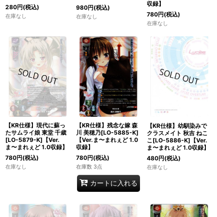
収録】
280
円
(税込)
980
円
(税込)
780
円
(税込)
在庫なし
在庫なし
在庫なし
【KR仕様】現代に蘇っ
【KR仕様】残念な嫁 森
【KR仕様】幼馴染みで
たサムライ娘 東堂 千歳
川 美穂乃[LO-5885-K]
クラスメイト 秋吉 ねこ
[LO-5879-K]【Ver.
【Ver.ま〜まれぇど 1.0
こ[LO-5886-K]【Ver.
ま〜まれぇど 1.0収録】
収録】
ま〜まれぇど 1.0収録】
780
円
(税込)
780
円
(税込)
480
円
(税込)
在庫なし
在庫数 3点
在庫なし
カートに入れる