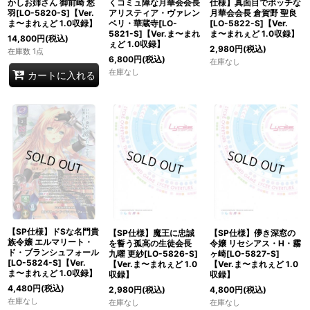
かしお姉さん 御前崎 悠
くコミュ障な月華会会長
仕様】真面目でボッチな
羽[LO-5820-S]【Ver.
アリスティア・ヴァレン
月華会会長 倉賀野 聖良
ま〜まれぇど 1.0収録】
ベリ・華蔵寺[LO-
[LO-5822-S]【Ver.
5821-S]【Ver.ま〜まれ
ま〜まれぇど 1.0収録】
14,800
円
(税込)
ぇど 1.0収録】
2,980
円
(税込)
在庫数 1点
6,800
円
(税込)
在庫なし
在庫なし
カートに入れる
【SP仕様】ドSな名門貴
【SP仕様】魔王に忠誠
【SP仕様】儚き深窓の
族令嬢 エルマリート・
を誓う孤高の生徒会長
令嬢 リセシアス・H・霧
ド・ブランシュフォール
九曜 更紗[LO-5826-S]
ヶ崎[LO-5827-S]
[LO-5824-S]【Ver.
【Ver.ま〜まれぇど 1.0
【Ver.ま〜まれぇど 1.0
ま〜まれぇど 1.0収録】
収録】
収録】
4,480
円
(税込)
2,980
円
(税込)
4,800
円
(税込)
在庫なし
在庫なし
在庫なし