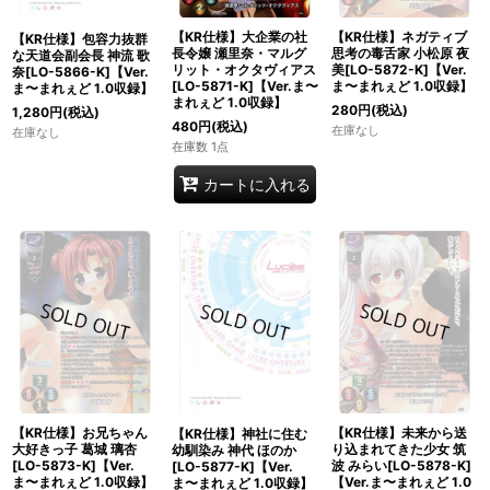
【KR仕様】大企業の社
【KR仕様】ネガティブ
【KR仕様】包容力抜群
長令嬢 瀬里奈・マルグ
思考の毒舌家 小松原 夜
な天道会副会長 神流 歌
リット・オクタヴィアス
美[LO-5872-K]【Ver.
奈[LO-5866-K]【Ver.
[LO-5871-K]【Ver.ま〜
ま〜まれぇど 1.0収録】
ま〜まれぇど 1.0収録】
まれぇど 1.0収録】
280
円
(税込)
1,280
円
(税込)
480
円
(税込)
在庫なし
在庫なし
在庫数 1点
カートに入れる
【KR仕様】お兄ちゃん
【KR仕様】未来から送
【KR仕様】神社に住む
大好きっ子 葛城 璃杏
り込まれてきた少女 筑
幼馴染み 神代 ほのか
[LO-5873-K]【Ver.
波 みらい[LO-5878-K]
[LO-5877-K]【Ver.
ま〜まれぇど 1.0収録】
【Ver.ま〜まれぇど 1.0
ま〜まれぇど 1.0収録】