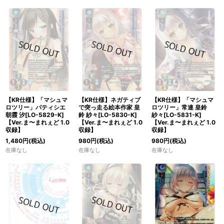
【KR仕様】「マシュマ
【KR仕様】ネガティブ
【KR仕様】「マシュマ
ロツリー」パティシエ
で突っ走る絵本作家 皇
ロツリー」常連 皇鈴
朝霞 汐[LO-5829-K]
鈴 紗々[LO-5830-K]
紗々[LO-5831-K]
【Ver.ま〜まれぇど 1.0
【Ver.ま〜まれぇど 1.0
【Ver.ま〜まれぇど 1.0
収録】
収録】
収録】
1,480
円
(税込)
980
円
(税込)
980
円
(税込)
在庫なし
在庫なし
在庫なし