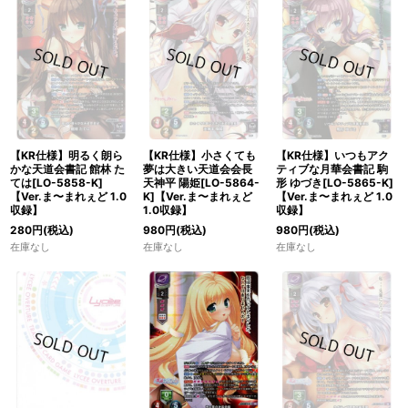
【KR仕様】明るく朗ら
【KR仕様】小さくても
【KR仕様】いつもアク
かな天道会書記 館林 た
夢は大きい天道会会長
ティブな月華会書記 駒
ては[LO-5858-K]
天神平 陽姫[LO-5864-
形 ゆづき[LO-5865-K]
【Ver.ま〜まれぇど 1.0
K]【Ver.ま〜まれぇど
【Ver.ま〜まれぇど 1.0
収録】
1.0収録】
収録】
280
円
(税込)
980
円
(税込)
980
円
(税込)
在庫なし
在庫なし
在庫なし