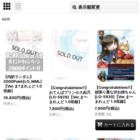
表示順変更
閉じる
46
件
表示数
:
在庫あり
並び順
:
絞り込む
【内訳ランダム】
2000Point[LO_MML]
【Ver.ま?まれぇど 1.0
【Congratulations!!】
【Congratulations!!】
収録】
頑張り屋な汐お姉ちゃん
おてんばプリンセス由乃
[LO-5930]【Ver.ま〜
[LO-5929]【Ver.ま〜
19,800
円
(税込)
まれぇど 1.0収録】
まれぇど 1.0収録】
在庫なし
7,800
円
(税込)
7,800
円
(税込)
在庫数 3点
在庫なし
カートに入れる