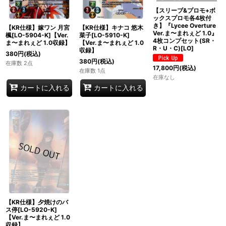
【スリーブ&プロモ+ボ
ックスプロモ各4枚付
き】『Lycee Overture
【KR仕様】嫁ワン 月宮
【KR仕様】キナコ 悠木
Ver.ま〜まれぇど 1.0』
楓[LO-5904-K]【Ver.
菜子[LO-5910-K]
4枚コンプセット(SR・
ま〜まれぇど 1.0収録】
【Ver.ま〜まれぇど 1.0
R・U・C)[LO]
収録】
380
円
(税込)
380
円
(税込)
在庫数 2点
17,800
円
(税込)
在庫数 1点
在庫なし
カートに入れる
カートに入れる
【KR仕様】夕焼けのバ
ス停[LO-5920-K]
【Ver.ま〜まれぇど 1.0
収録】