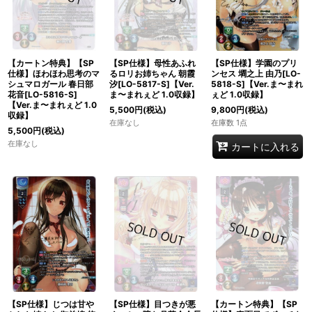
【カートン特典】【SP
【SP仕様】母性あふれ
【SP仕様】学園のプリ
仕様】ほわほわ思考のマ
るロリお姉ちゃん 朝霞
ンセス 墹之上 由乃[LO-
シュマロガール 春日部
汐[LO-5817-S]【Ver.
5818-S]【Ver.ま〜まれ
花音[LO-5816-S]
ま〜まれぇど 1.0収録】
ぇど 1.0収録】
【Ver.ま〜まれぇど 1.0
5,500
円
(税込)
9,800
円
(税込)
収録】
在庫なし
在庫数 1点
5,500
円
(税込)
在庫なし
カートに入れる
【SP仕様】じつは甘や
【SP仕様】目つきが悪
【カートン特典】【SP