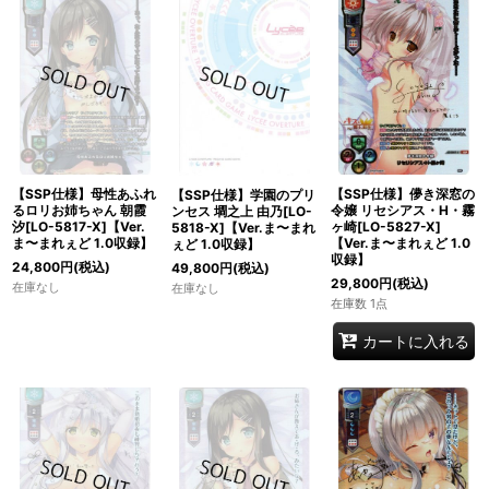
【SSP仕様】母性あふれ
【SSP仕様】儚き深窓の
【SSP仕様】学園のプリ
るロリお姉ちゃん 朝霞
令嬢 リセシアス・H・霧
ンセス 墹之上 由乃[LO-
汐[LO-5817-X]【Ver.
ヶ崎[LO-5827-X]
5818-X]【Ver.ま〜まれ
ま〜まれぇど 1.0収録】
【Ver.ま〜まれぇど 1.0
ぇど 1.0収録】
収録】
24,800
円
(税込)
49,800
円
(税込)
29,800
円
(税込)
在庫なし
在庫なし
在庫数 1点
カートに入れる