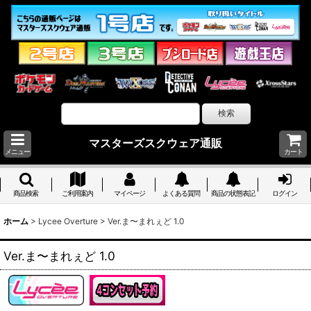
マスターズスクウェア通販
メニュー
カート
商品検索
ご利用案内
マイページ
よくある質問
商品の状態表記
ログイン
ホーム
>
Lycee Overture
>
Ver.ま〜まれぇど 1.0
Ver.ま〜まれぇど 1.0