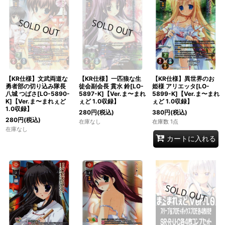
【KR仕様】文武両道な
【KR仕様】一匹狼な生
【KR仕様】異世界のお
勇者部の切り込み隊長
徒会副会長 貫水 鈴[LO-
姫様 アリエッタ[LO-
八城 つばさ[LO-5890-
5897-K]【Ver.ま〜まれ
5899-K]【Ver.ま〜まれ
K]【Ver.ま〜まれぇど
ぇど 1.0収録】
ぇど 1.0収録】
1.0収録】
280
円
(税込)
380
円
(税込)
280
円
(税込)
在庫なし
在庫数 1点
在庫なし
カートに入れる