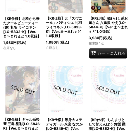
【KR仕様】元「スヴニ
【KR仕様】癒(ら)し系お
【KR仕様】北欧から来
ール」パティシエ 礼羽
姉さん 八重沢 やえ[LO-
たクールビューティー
ライコネン[LO-5833-
5844-K]【Ver.ま〜まれ
(偽) 礼羽 ライコネン
K]【Ver.ま〜まれぇど
ぇど 1.0収録】
[LO-5832-K]【Ver.
1.0収録】
ま〜まれぇど 1.0収録】
3,980
円
(税込)
1,980
円
(税込)
1,980
円
(税込)
在庫数 1点
在庫なし
在庫なし
カートに入れる
【KR仕様】ギャル系後
【KR仕様】等身大ステ
【KR仕様】ちんまりと
輩 三島 星彩[LO-5846-
ディガール 来宮 なのか
して甘えんぼう 舞阪 栞
K]【Ver.ま〜まれぇど
[LO-5849-K]【Ver.
衣[LO-5852-K]【Ver.