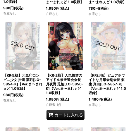
1.0収録】
ま〜まれぇど 1.0収録】
ま〜まれぇど 1.0収録】
980
円
(税込)
1,980
円
(税込)
780
円
(税込)
在庫なし
在庫なし
在庫なし
【KR仕様】元気印コン
【KR仕様】人気抜群の
【KR仕様】ピュアホワ
ビニ少女 掛川 葉月[LO-
アイドル兼天道会会長
イトな月華会副会長 栗
5854-K]【Ver.ま〜まれ
月夜野 兎姫[LO-5856-
生 真白[LO-5857-K]
ぇど 1.0収録】
K]【Ver.ま〜まれぇど
【Ver.ま〜まれぇど 1.0
1.0収録】
収録】
980
円
(税込)
1,980
円
(税込)
1,480
円
(税込)
在庫なし
在庫数 1点
在庫なし
カートに入れる