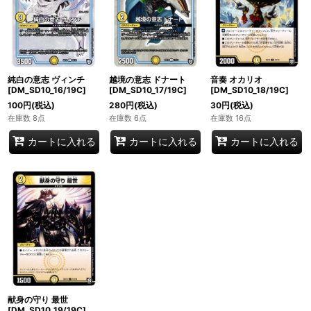
純白の意志 ヴィンチ
越境の意志 ドナート
音奏 オカリオ
[DM_SD10_16/19C]
[DM_SD10_17/19C]
[DM_SD10_18/19C]
100
円
(税込)
280
円
(税込)
30
円
(税込)
在庫数 8点
在庫数 6点
在庫数 16点
カートに入れる
カートに入れる
カートに入れる
献身の守り 最世
[DM_SD10_19/19C]