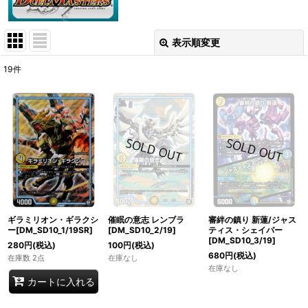
表示順変更
閉じる
19
件
表示数
:
在庫あり
並び順
:
絞り込む
ギラミリオン・ギラクシ
催眠の意志 レンブラ
審絆の鎮り 新蓮/ジャス
ー[DM_SD10_1/19SR]
[DM_SD10_2/19]
ティス・シェイパー
[DM_SD10_3/19]
280
円
(税込)
100
円
(税込)
680
円
(税込)
在庫数 2点
在庫なし
在庫なし
カートに入れる