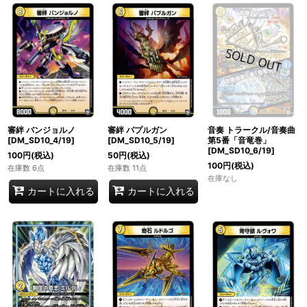
審絆 バンジョルノ
審絆 パプルガン
音奏 トラークル/音奏曲
[DM_SD10_4/19]
[DM_SD10_5/19]
第5番「音竜巻」
[DM_SD10_6/19]
100
円
(税込)
50
円
(税込)
100
円
(税込)
在庫数 6点
在庫数 11点
在庫なし
カートに入れる
カートに入れる