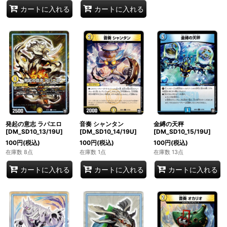
カートに入れる
カートに入れる
発起の意志 ラパエロ
音奏 シャンタン
金縛の天秤
[DM_SD10_13/19U]
[DM_SD10_14/19U]
[DM_SD10_15/19U]
100
円
(税込)
100
円
(税込)
100
円
(税込)
在庫数 8点
在庫数 1点
在庫数 13点
カートに入れる
カートに入れる
カートに入れる