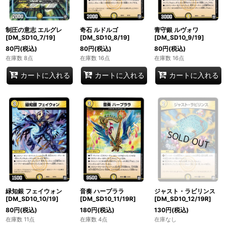
制圧の意志 エルグレ
奇石 ルドルゴ
青守銀 ルヴォワ
[DM_SD10_7/19]
[DM_SD10_8/19]
[DM_SD10_9/19]
80
円
(税込)
80
円
(税込)
80
円
(税込)
在庫数 8点
在庫数 16点
在庫数 16点
カートに入れる
カートに入れる
カートに入れる
緑知銀 フェイウォン
音奏 ハープララ
ジャスト・ラビリンス
[DM_SD10_10/19]
[DM_SD10_11/19R]
[DM_SD10_12/19R]
80
円
(税込)
180
円
(税込)
130
円
(税込)
在庫数 11点
在庫数 4点
在庫なし