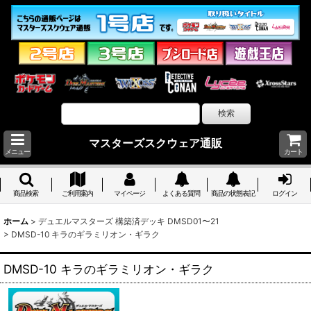
マスターズスクウェア通販
メニュー
カート
商品検索
ご利用案内
マイページ
よくある質問
商品の状態表記
ログイン
ホーム
>
デュエルマスターズ 構築済デッキ DMSD01〜21
>
DMSD-10 キラのギラミリオン・ギラク
DMSD-10 キラのギラミリオン・ギラク