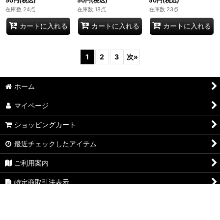
[PKM_sv3_25/108U]※
[PKM_sv3_27/108U]※
[PKM_sv3_35/108U]※
商品説明必読※
商品説明必読※
商品説明必読※
50
円
(税込)
50
円
(税込)
50
円
(税込)
在庫数 24点
在庫数 18点
在庫数 23点
カートに入れる
カートに入れる
カートに入れる
1
2
3
次
»
ホーム
マイページ
ショッピングカート
最近チェックしたアイテム
ご利用案内
特定商取引法表示