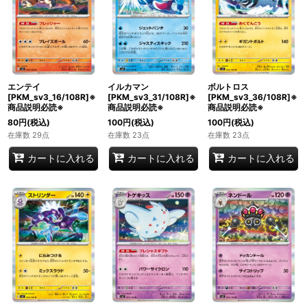
エンテイ
イルカマン
ボルトロス
[PKM_sv3_16/108R]※
[PKM_sv3_31/108R]※
[PKM_sv3_36/108R]※
商品説明必読※
商品説明必読※
商品説明必読※
80
円
(税込)
100
円
(税込)
100
円
(税込)
在庫数 29点
在庫数 23点
在庫数 23点
カートに入れる
カートに入れる
カートに入れる