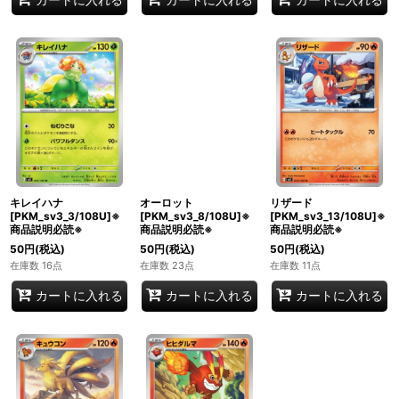
キレイハナ
オーロット
リザード
[PKM_sv3_3/108U]※
[PKM_sv3_8/108U]※
[PKM_sv3_13/108U]※
商品説明必読※
商品説明必読※
商品説明必読※
50
円
(税込)
50
円
(税込)
50
円
(税込)
在庫数 16点
在庫数 23点
在庫数 11点
カートに入れる
カートに入れる
カートに入れる