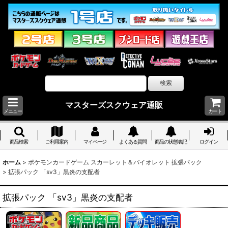
マスターズスクウェア通販
メニュー
カート
商品検索
ご利用案内
マイページ
よくある質問
商品の状態表記
ログイン
ホーム
>
ポケモンカードゲーム スカーレット＆バイオレット 拡張パック
>
拡張パック 「sv3」黒炎の支配者
拡張パック 「sv3」黒炎の支配者