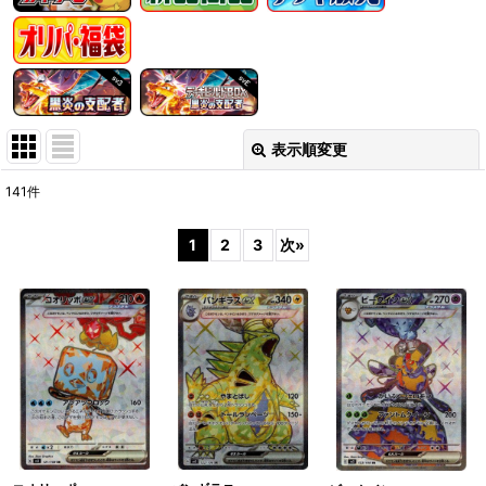
表示順変更
閉じる
141
件
表示数
:
1
2
3
次
»
在庫あり
並び順
:
絞り込む