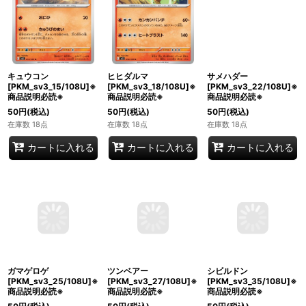
キュウコン
ヒヒダルマ
サメハダー
[PKM_sv3_15/108U]※
[PKM_sv3_18/108U]※
[PKM_sv3_22/108U]※
商品説明必読※
商品説明必読※
商品説明必読※
50
円
(税込)
50
円
(税込)
50
円
(税込)
在庫数 18点
在庫数 18点
在庫数 18点
カートに入れる
カートに入れる
カートに入れる
ガマゲロゲ
ツンベアー
シビルドン