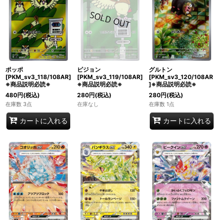
ポッポ
ピジョン
グルトン
[PKM_sv3_118/108AR]
[PKM_sv3_119/108AR]
[PKM_sv3_120/108AR
※商品説明必読※
※商品説明必読※
]※商品説明必読※
480
円
(税込)
280
円
(税込)
280
円
(税込)
在庫数 3点
在庫なし
在庫数 1点
カートに入れる
カートに入れる