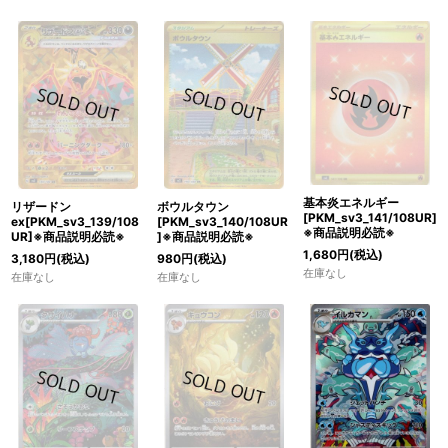
基本炎エネルギー
リザードン
ボウルタウン
[PKM_sv3_141/108UR]
ex[PKM_sv3_139/108
[PKM_sv3_140/108UR
※商品説明必読※
UR]※商品説明必読※
]※商品説明必読※
1,680
円
(税込)
3,180
円
(税込)
980
円
(税込)
在庫なし
在庫なし
在庫なし