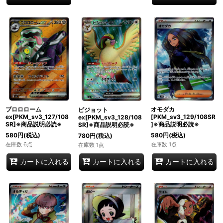
ブロロローム
オモダカ
ピジョット
ex[PKM_sv3_127/108
[PKM_sv3_129/108SR
ex[PKM_sv3_128/108
SR]※商品説明必読※
]※商品説明必読※
SR]※商品説明必読※
580
円
(税込)
580
円
(税込)
780
円
(税込)
在庫数 6点
在庫数 1点
在庫数 1点
カートに入れる
カートに入れる
カートに入れる