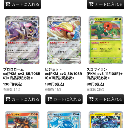
カートに入れる
カートに入れる
ブロロローム
ピジョット
スコヴィラン
ex[PKM_sv3_85/108R
ex[PKM_sv3_89/108R
[PKM_sv3_11/108R]※
R]※商品説明必読※
R]※商品説明必読※
商品説明必読※
130
円
(税込)
180
円
(税込)
80
円
(税込)
在庫数 34点
在庫数 11点
在庫数 28点
カートに入れる
カートに入れる
カートに入れる