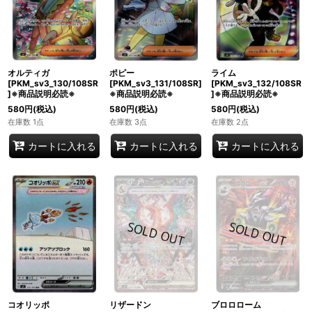
ポピー
ライム
オルティガ
[PKM_sv3_131/108SR]
[PKM_sv3_132/108SR
[PKM_sv3_130/108SR
※商品説明必読※
]※商品説明必読※
]※商品説明必読※
580
円
(税込)
580
円
(税込)
580
円
(税込)
在庫数 3点
在庫数 2点
在庫数 1点
カートに入れる
カートに入れる
カートに入れる
コオリッポ
リザードン
ブロロローム