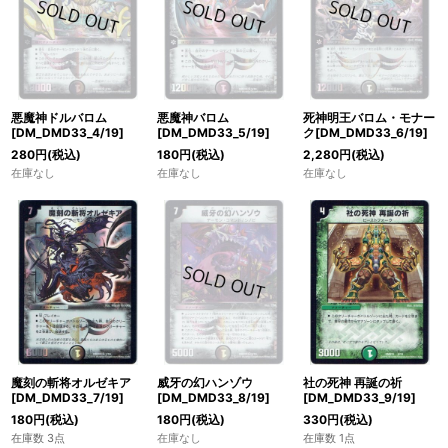
悪魔神ドルバロム
悪魔神バロム
死神明王バロム・モナー
[DM_DMD33_4/19]
[DM_DMD33_5/19]
ク[DM_DMD33_6/19]
280
円
(税込)
180
円
(税込)
2,280
円
(税込)
在庫なし
在庫なし
在庫なし
魔刻の斬将オルゼキア
威牙の幻ハンゾウ
社の死神 再誕の祈
[DM_DMD33_7/19]
[DM_DMD33_8/19]
[DM_DMD33_9/19]
180
円
(税込)
180
円
(税込)
330
円
(税込)
在庫数 3点
在庫なし
在庫数 1点