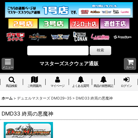
マスターズスクウェア通販
メニュー
カート
商品検索
ご利用案内
マイページ
よくある質問
商品の状態表記
ログイン
ホーム
>
デュエルマスターズ DMD29~35
>
DMD33 終焉の悪魔神
DMD33 終焉の悪魔神