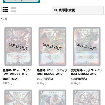
表示順変更
閉じる
19
件
表示数
:
在庫あり
並び順
:
絞り込む
悪魔神バロム・ロッソ
悪魔神バロム・クエイク
無敵死神ヘックスペイン
[DM_DMD33_1/19]
[DM_DMD33_2/19]
[DM_DMD33_3/19]
180
円
(税込)
980
円
(税込)
180
円
(税込)
在庫なし
在庫なし
在庫なし