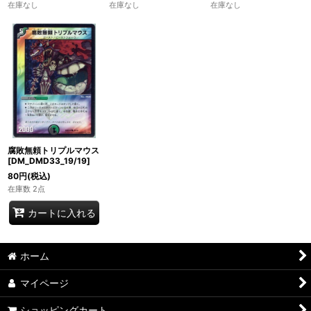
在庫なし
在庫なし
在庫なし
腐敗無頼トリプルマウス
[DM_DMD33_19/19]
80
円
(税込)
在庫数 2点
カートに入れる
ホーム
マイページ
ショッピングカート