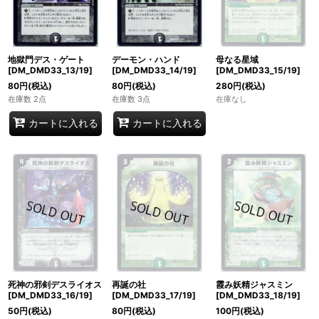
地獄門デス・ゲート
デーモン・ハンド
母なる星域
[DM_DMD33_13/19]
[DM_DMD33_14/19]
[DM_DMD33_15/19]
80
円
(税込)
80
円
(税込)
280
円
(税込)
在庫数 2点
在庫数 3点
在庫なし
カートに入れる
カートに入れる
死神の邪剣デスライオス
再誕の社
霞み妖精ジャスミン
[DM_DMD33_16/19]
[DM_DMD33_17/19]
[DM_DMD33_18/19]
50
円
(税込)
80
円
(税込)
100
円
(税込)