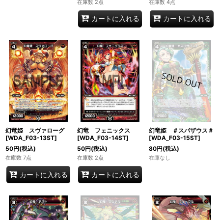
在庫数 2点
在庫数 4点
カートに入れる
カートに入れる
幻竜姫 スヴァローグ
幻竜 フェニックス
幻竜姫 ＃スパザウス＃
[WDA_F03-13ST]
[WDA_F03-14ST]
[WDA_F03-15ST]
50
円
(税込)
50
円
(税込)
80
円
(税込)
在庫数 7点
在庫数 2点
在庫なし
カートに入れる
カートに入れる