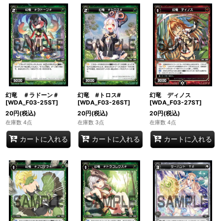
幻竜 ＃ラドーン＃
幻竜 #トロス#
幻竜 ディノス
[WDA_F03-25ST]
[WDA_F03-26ST]
[WDA_F03-27ST]
20
円
(税込)
20
円
(税込)
20
円
(税込)
在庫数 4点
在庫数 3点
在庫数 4点
カートに入れる
カートに入れる
カートに入れる