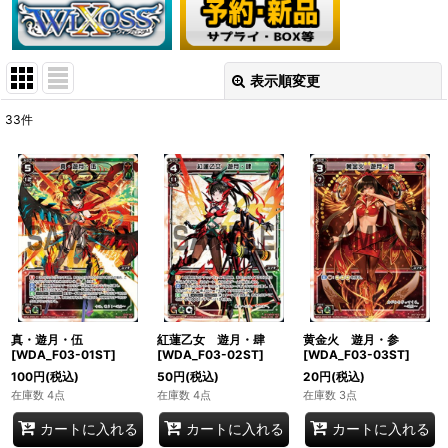
表示順変更
閉じる
33
件
表示数
:
在庫あり
並び順
:
絞り込む
真・遊月・伍
紅蓮乙女 遊月・肆
黄金火 遊月・参
[WDA_F03-01ST]
[WDA_F03-02ST]
[WDA_F03-03ST]
100
円
(税込)
50
円
(税込)
20
円
(税込)
在庫数 4点
在庫数 4点
在庫数 3点
カートに入れる
カートに入れる
カートに入れる