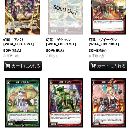
幻竜 アパト
幻竜 ゲツァル
幻竜 ヴイーヴル
[WDA_F03-16ST]
[WDA_F03-17ST]
[WDA_F03-18ST]
50
円
(税込)
80
円
(税込)
30
円
(税込)
在庫数 3点
在庫なし
在庫数 2点
カートに入れる
カートに入れる