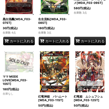
メ[WDA_F03-09ST]
580
円
(税込)
在庫数 3点
黒白混轟[WDA_F03-
生生流転[WDA_F03-
07ST]
08ST]
30
円
(税込)
180
円
(税込)
在庫数 4点
在庫数 3点
カートに入れる
カートに入れる
カートに入れる
ママ MODE
LOVE[WDA_F03-
10ST]
180
円
(税込)
在庫なし
幻竜神姫 バハムート
幻竜姫 ムシュフシュ
[WDA_F03-11ST]
[WDA_F03-12ST]
50
円
(税込)
50
円
(税込)