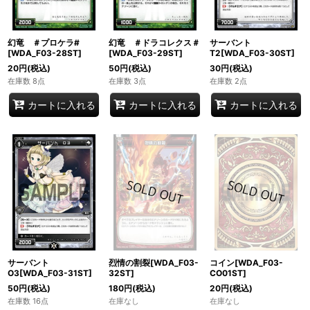
幻竜 ＃プロケラ#
幻竜 ＃ドラコレクス＃
サーバント
[WDA_F03-28ST]
[WDA_F03-29ST]
T2[WDA_F03-30ST]
20
円
(税込)
50
円
(税込)
30
円
(税込)
在庫数 8点
在庫数 3点
在庫数 2点
カートに入れる
カートに入れる
カートに入れる
サーバント
烈情の割裂[WDA_F03-
コイン[WDA_F03-
O3[WDA_F03-31ST]
32ST]
CO01ST]
50
円
(税込)
180
円
(税込)
20
円
(税込)
在庫数 16点
在庫なし
在庫なし