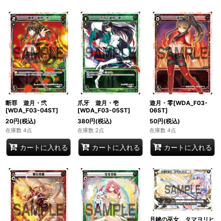
断罪 遊月・弐
爪牙 遊月・壱
遊月・零[WDA_F03-
[WDA_F03-04ST]
[WDA_F03-05ST]
06ST]
20
円
(税込)
380
円
(税込)
50
円
(税込)
在庫数 4点
在庫数 2点
在庫数 4点
カートに入れる
カートに入れる
カートに入れる
月鍵の巫女 タマヨリヒ