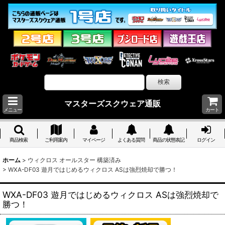
マスターズスクウェア通販
メニュー
カート
商品検索
ご利用案内
マイページ
よくある質問
商品の状態表記
ログイン
ホーム
>
ウィクロス オールスター 構築済み
>
WXA-DF03 遊月ではじめるウィクロス ASは強烈焼却で勝つ！
WXA-DF03 遊月ではじめるウィクロス ASは強烈焼却で
勝つ！