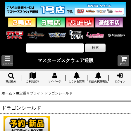
マスターズスクウェア通販
メニュー
カート
商品検索
ご利用案内
マイページ
よくある質問
商品の状態表記
ログイン
ホーム
>
■定番サプライ
>
ドラゴンシールド
ドラゴンシールド