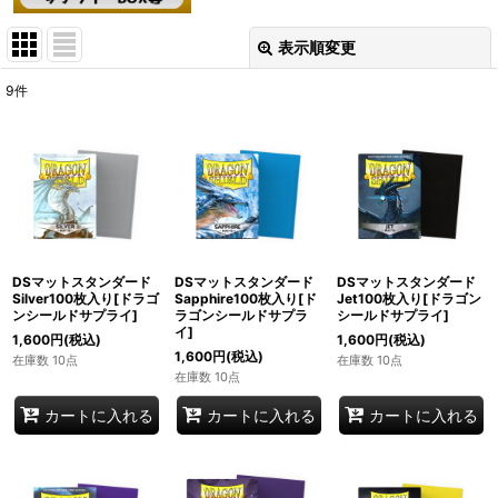
表示順変更
閉じる
9
件
表示数
:
在庫あり
並び順
:
絞り込む
DSマットスタンダード
DSマットスタンダード
DSマットスタンダード
Silver100枚入り[ドラゴ
Sapphire100枚入り[ド
Jet100枚入り[ドラゴン
ンシールドサプライ]
ラゴンシールドサプラ
シールドサプライ]
イ]
1,600
円
(税込)
1,600
円
(税込)
1,600
円
(税込)
在庫数 10点
在庫数 10点
在庫数 10点
カートに入れる
カートに入れる
カートに入れる