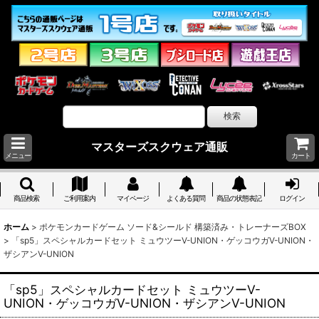
マスターズスクウェア通販
メニュー
カート
商品検索
ご利用案内
マイページ
よくある質問
商品の状態表記
ログイン
ホーム
>
ポケモンカードゲーム ソード&シールド 構築済み・トレーナーズBOX
>
「sp5」スペシャルカードセット ミュウツーV-UNION・ゲッコウガV-UNION・
ザシアンV-UNION
「sp5」スペシャルカードセット ミュウツーV-
UNION・ゲッコウガV-UNION・ザシアンV-UNION