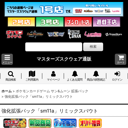
マスターズスクウェア通販
メニュー
カート
商品検索
ご利用案内
マイページ
よくある質問
商品の状態表記
ログイン
ホーム
>
ポケモンカードゲーム サン&ムーン 拡張パック
>
強化拡張パック「sm11a」リミックスバウト
強化拡張パック「sm11a」リミックスバウト