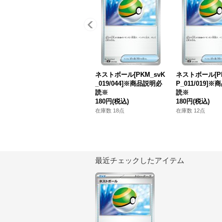
ネストボール[PKM_svK
ネストボール[PK
_019/044]※商品説明必
P_011/019]
読※
読※
180円
(税込)
180円
(税込)
在庫数 18点
在庫数 12点
最近チェックしたアイテム