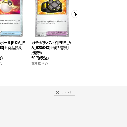
ボール[PKM_M
ガチガチバンド[PKM_M
イグニッションエネルギ
シ
/043]※商品説明
A_028/043]※商品説明
ー[PKM_MA_042/043]※
1
必読※
商品説明必読※
1
込)
50円
(税込)
180円
(税込)
在
点
在庫数 20点
在庫数 17点
リセット