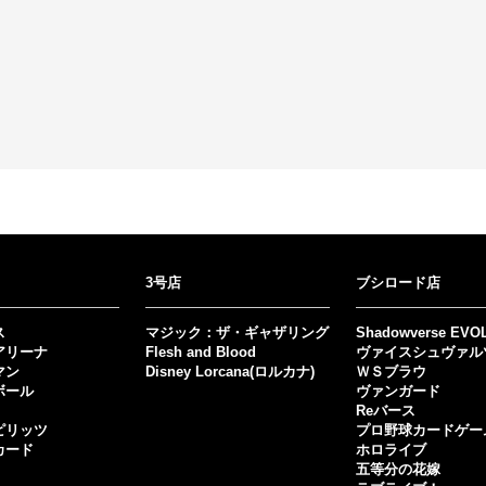
3号店
ブシロード店
ス
マジック：ザ・ギャザリング
Shadowverse EVO
アリーナ
Flesh and Blood
ヴァイスシュヴァル
マン
Disney Lorcana(ロルカナ)
ＷＳブラウ
ボール
ヴァンガード
Reバース
ピリッツ
プロ野球カードゲー
カード
ホロライブ
五等分の花嫁