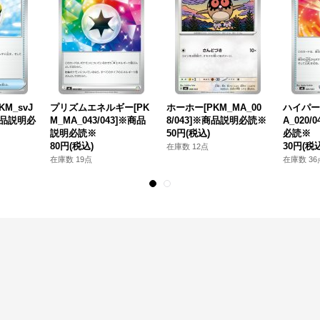
M_svJ
プリズムエネルギー[PK
ホーホー[PKM_MA_00
ハイパー
※商品説明必
M_MA_043/043]※商品
8/043]※商品説明必読※
A_020
説明必読※
50円
(税込)
必読※
80円
(税込)
30円
(税
在庫数 12点
在庫数 19点
在庫数 36