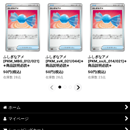
ふしぎなアメ
ふしぎなアメ
ふしぎなアメ
[PKM_MBG_012/021]
[PKM_svK_021/044]※
[PKM_svJL_014/021]※
※商品説明必読※
商品説明必読※
商品説明必読※
50
円
(税込)
50
円
(税込)
50
円
(税込)
在庫数 28点
在庫数 26点
在庫数 23点
ホーム
マイページ
ショッピングカート