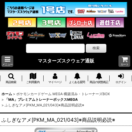
マスターズスクウェア通販
メニュー
カート
商品検索
ご利用案内
マイページ
よくある質問
商品の状態表記
ログイン
ホーム
>
ポケモンカードゲーム MEGA 構築済み・トレーナーズBOX
>
「MA」プレミアムトレーナーボックスMEGA
>
ふしぎなアメ[PKM_MA_021/043]※商品説明必読※
ふしぎなアメ[PKM_MA_021/043]※商品説明必読※