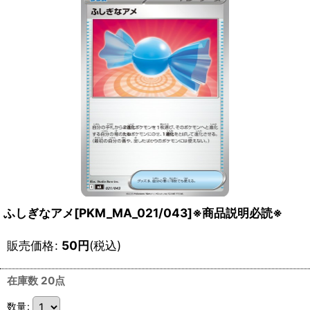
ふしぎなアメ[PKM_MA_021/043]※商品説明必読※
販売価格
:
50
円
(税込)
在庫数 20点
数量
: