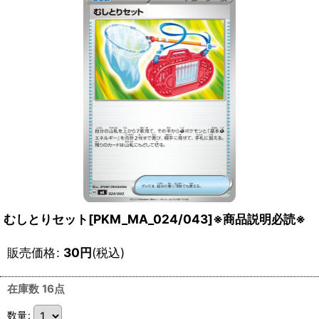
むしとりセット[PKM_MA_024/043]※商品説明必読※
販売価格
:
30
円
(税込)
在庫数 16点
数量
: