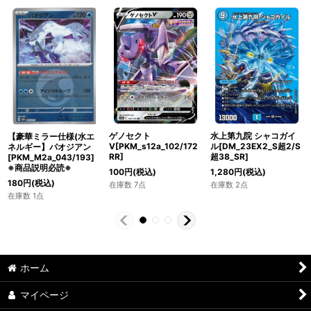
ゲノセクト
水上第九院 シャコガイ
【豪華ミラー仕様(水エ
V[PKM_s12a_102/172
ル[DM_23EX2_S超2/S
ネルギー】パオジアン
RR]
超38_SR]
[PKM_M2a_043/193]
※商品説明必読※
100
円
(税込)
1,280
円
(税込)
180
円
(税込)
在庫数 7点
在庫数 2点
在庫数 1点
ホーム
マイページ