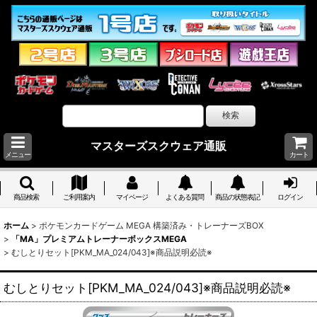
マスターズスクウェア通販
メニュー
カート
商品検索
ご利用案内
マイページ
よくある質問
商品の状態表記
ログイン
ホーム
>
ポケモンカードゲーム MEGA 構築済み・トレーナーズBOX
>
「MA」プレミアムトレーナーボックスMEGA
>
むしとりセット[PKM_MA_024/043]※商品説明必読※
むしとりセット[PKM_MA_024/043]※商品説明必読※