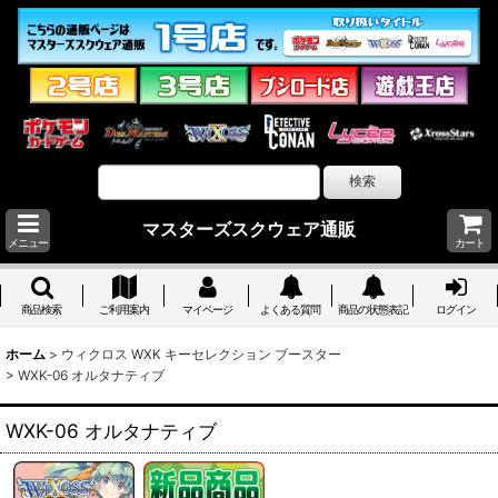
マスターズスクウェア通販
メニュー
カート
商品検索
ご利用案内
マイページ
よくある質問
商品の状態表記
ログイン
ホーム
>
ウィクロス WXK キーセレクション ブースター
>
WXK-06 オルタナティブ
WXK-06 オルタナティブ