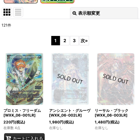
表示順変更
閉じる
121
件
表示数
:
1
2
3
次
»
在庫あり
並び順
:
絞り込む
プロミス・フリーダム
アンシエント・グルーヴ
リーサル・ブラック
[WXK_06-001LR]
[WXK_06-002LR]
[WXK_06-003LR]
220
円
(税込)
1,980
円
(税込)
1,480
円
(税込)
在庫数 4点
在庫なし
在庫なし
カートに入れる