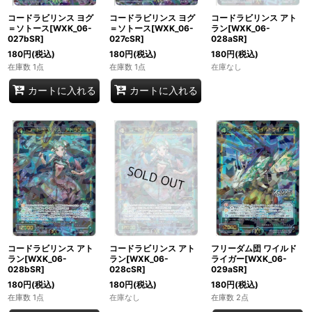
コードラビリンス ヨグ
コードラビリンス ヨグ
コードラビリンス アト
＝ソトース[WXK_06-
＝ソトース[WXK_06-
ラン[WXK_06-
027bSR]
027cSR]
028aSR]
180
円
(税込)
180
円
(税込)
180
円
(税込)
在庫数 1点
在庫数 1点
在庫なし
カートに入れる
カートに入れる
コードラビリンス アト
コードラビリンス アト
フリーダム団 ワイルド
ラン[WXK_06-
ラン[WXK_06-
ライガー[WXK_06-
028bSR]
028cSR]
029aSR]
180
円
(税込)
180
円
(税込)
180
円
(税込)
在庫数 1点
在庫なし
在庫数 2点