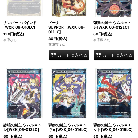
ナンバー・バインド
ドーナ
弾奏の鍵主 ウムル＝ト
[WXK_06-010LC]
SUPPORT[WXK_06-
レ[WXK_06-012LC]
011LC]
120
円
(税込)
80
円
(税込)
80
円
(税込)
在庫なし
在庫数 8点
在庫数 8点
カートに入れる
カートに入れる
詠唱の鍵主 ウムル＝ト
弾奏の鍵主 ウムル＝ト
弾奏の鍵主 ウムル＝エ
レ[WXK_06-013LC]
ヴォ[WXK_06-014LC]
ット[WXK_06-015LC]
80
円
(税込)
80
円
(税込)
80
円
(税込)