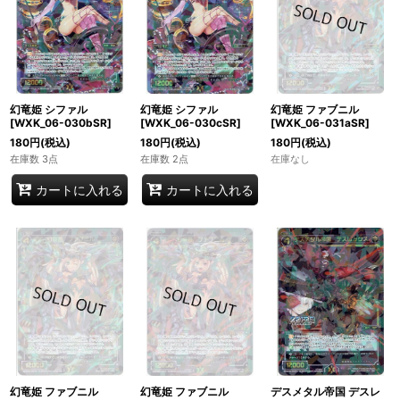
幻竜姫 シファル
幻竜姫 シファル
幻竜姫 ファブニル
[WXK_06-030bSR]
[WXK_06-030cSR]
[WXK_06-031aSR]
180
円
(税込)
180
円
(税込)
180
円
(税込)
在庫数 3点
在庫数 2点
在庫なし
カートに入れる
カートに入れる
幻竜姫 ファブニル
幻竜姫 ファブニル
デスメタル帝国 デスレ