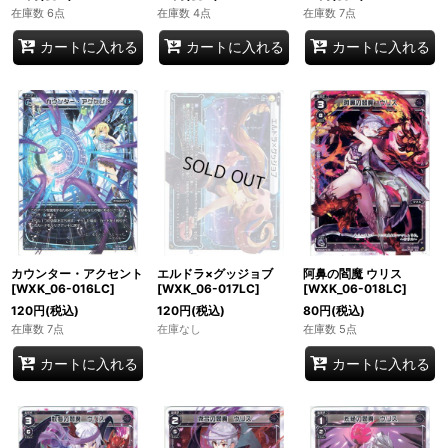
在庫数 6点
在庫数 4点
在庫数 7点
カートに入れる
カートに入れる
カートに入れる
カウンター・アクセント
エルドラ×グッジョブ
阿鼻の閻魔 ウリス
[WXK_06-016LC]
[WXK_06-017LC]
[WXK_06-018LC]
120
円
(税込)
120
円
(税込)
80
円
(税込)
在庫数 7点
在庫なし
在庫数 5点
カートに入れる
カートに入れる