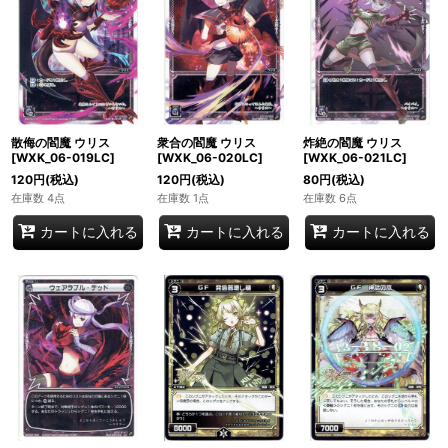
散侮の閻魔 ウリス
衆合の閻魔 ウリス
炸絶の閻魔 ウリス
[WXK_06-019LC]
[WXK_06-020LC]
[WXK_06-021LC]
120
円
(税込)
120
円
(税込)
80
円
(税込)
在庫数 4点
在庫数 1点
在庫数 6点
カートに入れる
カートに入れる
カートに入れる