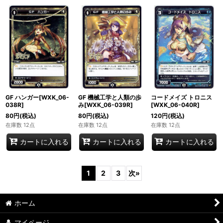
GF ハンガー[WXK_06-
GF 機械工学と人類の歩
コードメイズ トロニス
038R]
み[WXK_06-039R]
[WXK_06-040R]
80
円
(税込)
80
円
(税込)
120
円
(税込)
在庫数 12点
在庫数 12点
在庫数 12点
カートに入れる
カートに入れる
カートに入れる
1
2
3
次
»
ホーム
マイページ