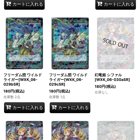
カートに入れる
カートに入れる
フリーダム団 ワイルド
フリーダム団 ワイルド
幻竜姫 シファル
ライガー[WXK_06-
ライガー[WXK_06-
[WXK_06-030aSR]
029bSR]
029cSR]
180
円
(税込)
180
円
(税込)
180
円
(税込)
在庫なし
在庫数 2点
在庫数 1点
カートに入れる
カートに入れる