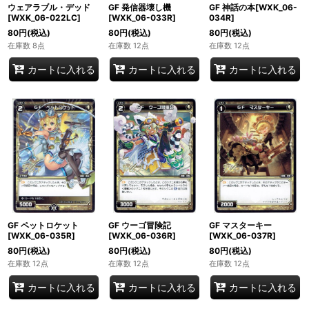
GF 発信器壊し機
GF 神話の本[WXK_06-
ウェアラブル・デッド
[WXK_06-033R]
034R]
[WXK_06-022LC]
80
円
(税込)
80
円
(税込)
80
円
(税込)
在庫数 12点
在庫数 12点
在庫数 8点
カートに入れる
カートに入れる
カートに入れる
GF ペットロケット
GF ウーゴ冒険記
GF マスターキー
[WXK_06-035R]
[WXK_06-036R]
[WXK_06-037R]
80
円
(税込)
80
円
(税込)
80
円
(税込)
在庫数 12点
在庫数 12点
在庫数 12点
カートに入れる
カートに入れる
カートに入れる