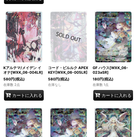
Kアルテマ/メイデン イ
コード・ピルルク APEX
GF ハウス[WXK_06-
オナ[WXK_06-004LR]
KEY[WXK_06-005LR]
023aSR]
580
円
(税込)
580
円
(税込)
180
円
(税込)
在庫数 2点
在庫なし
在庫数 1点
カートに入れる
カートに入れる