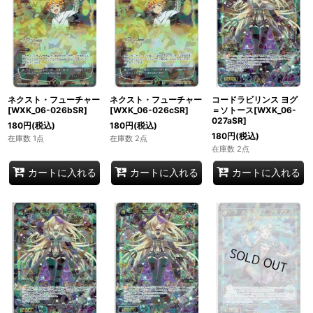
ネクスト・フューチャー
ネクスト・フューチャー
コードラビリンス ヨグ
[WXK_06-026bSR]
[WXK_06-026cSR]
＝ソトース[WXK_06-
027aSR]
180
円
(税込)
180
円
(税込)
180
円
(税込)
在庫数 1点
在庫数 2点
在庫数 2点
カートに入れる
カートに入れる
カートに入れる