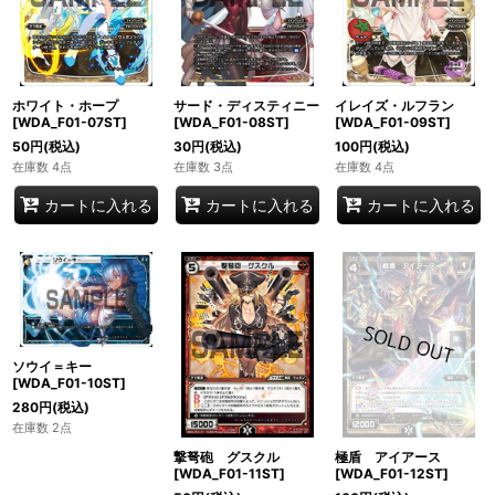
ホワイト・ホープ
サード・ディスティニー
イレイズ・ルフラン
[WDA_F01-07ST]
[WDA_F01-08ST]
[WDA_F01-09ST]
50
円
(税込)
30
円
(税込)
100
円
(税込)
在庫数 4点
在庫数 3点
在庫数 4点
カートに入れる
カートに入れる
カートに入れる
ソウイ＝キー
[WDA_F01-10ST]
280
円
(税込)
在庫数 2点
撃弩砲 グスクル
極盾 アイアース
[WDA_F01-11ST]
[WDA_F01-12ST]