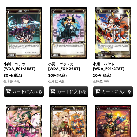
小剣 コテツ
小刃 バットカ
小盾 ハヤト
[WDA_F01-25ST]
[WDA_F01-26ST]
[WDA_F01-27ST]
30
円
(税込)
30
円
(税込)
20
円
(税込)
在庫数 4点
在庫数 4点
在庫数 4点
カートに入れる
カートに入れる
カートに入れる