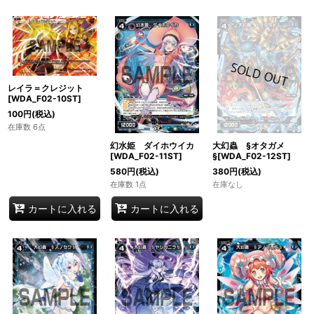
レイラ＝クレジット
[WDA_F02-10ST]
100
円
(税込)
在庫数 6点
幻水姫 ダイホウイカ
大幻蟲 §オタガメ
[WDA_F02-11ST]
§[WDA_F02-12ST]
580
円
(税込)
380
円
(税込)
在庫数 1点
在庫なし
カートに入れる
カートに入れる