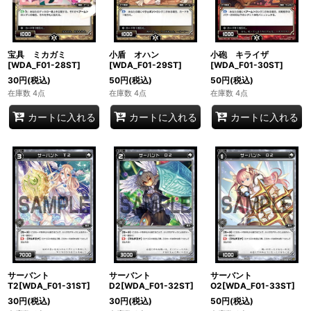
宝具 ミカガミ
小盾 オハン
小砲 キライザ
[WDA_F01-28ST]
[WDA_F01-29ST]
[WDA_F01-30ST]
30
円
(税込)
50
円
(税込)
50
円
(税込)
在庫数 4点
在庫数 4点
在庫数 4点
カートに入れる
カートに入れる
カートに入れる
サーバント
サーバント
サーバント
T2[WDA_F01-31ST]
D2[WDA_F01-32ST]
O2[WDA_F01-33ST]
30
円
(税込)
30
円
(税込)
50
円
(税込)