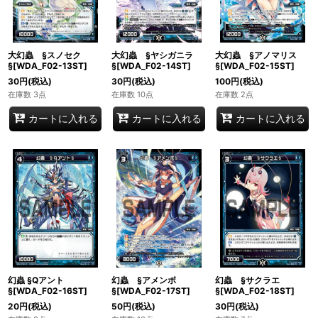
大幻蟲 §スノセク
大幻蟲 §ヤシガニラ
大幻蟲 §アノマリス
§[WDA_F02-13ST]
§[WDA_F02-14ST]
§[WDA_F02-15ST]
30
円
(税込)
30
円
(税込)
100
円
(税込)
在庫数 3点
在庫数 10点
在庫数 2点
カートに入れる
カートに入れる
カートに入れる
幻蟲 §Qアント
幻蟲 §アメンボ
幻蟲 §サクラエ
§[WDA_F02-16ST]
§[WDA_F02-17ST]
§[WDA_F02-18ST]
20
円
(税込)
50
円
(税込)
30
円
(税込)