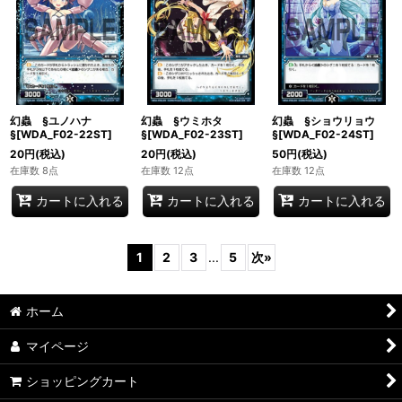
幻蟲 §ユノハナ
幻蟲 §ウミホタ
幻蟲 §ショウリョウ
§[WDA_F02-22ST]
§[WDA_F02-23ST]
§[WDA_F02-24ST]
20
円
(税込)
20
円
(税込)
50
円
(税込)
在庫数 8点
在庫数 12点
在庫数 12点
カートに入れる
カートに入れる
カートに入れる
1
2
3
...
5
次
»
ホーム
マイページ
ショッピングカート