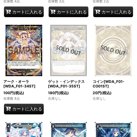
在庫数 4点
在庫数 3点
在庫数 2点
カートに入れる
カートに入れる
カートに入れる
アーク・オーラ
ゲット・インデックス
コイン[WDA_F01-
[WDA_F01-34ST]
[WDA_F01-35ST]
CO01ST]
100
円
(税込)
180
円
(税込)
20
円
(税込)
在庫数 8点
在庫なし
在庫なし
カートに入れる