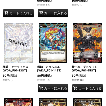
50
円
(税込)
100
円
(税込)
在庫数 4点
在庫なし
カートに入れる
カートに入れる
極盾 アークイギス
極鎚 ミョルニル
弩中砲 グスタフト
[WDA_F01-13ST]
[WDA_F01-14ST]
[WDA_F01-15ST]
80
円
(税込)
80
円
(税込)
50
円
(税込)
在庫なし
在庫数 8点
在庫数 8点
カートに入れる
カートに入れる