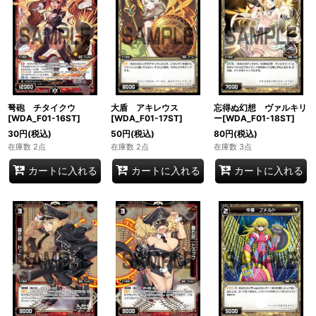
弩砲 チタイクウ
大盾 アキレウス
忘得ぬ幻想 ヴァルキリ
[WDA_F01-16ST]
[WDA_F01-17ST]
ー[WDA_F01-18ST]
30
円
(税込)
50
円
(税込)
80
円
(税込)
在庫数 2点
在庫数 2点
在庫数 3点
カートに入れる
カートに入れる
カートに入れる