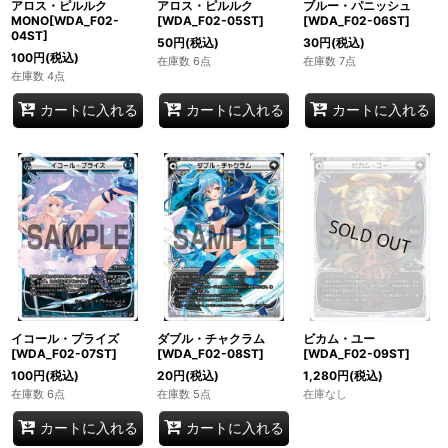
アロス・ピルルク
アロス・ピルルク
ブルー・パニッシュ
MONO[WDA_F02-
[WDA_F02-05ST]
[WDA_F02-06ST]
04ST]
50
円
(税込)
30
円
(税込)
100
円
(税込)
在庫数 6点
在庫数 7点
在庫数 4点
カートに入れる
カートに入れる
カートに入れる
イコール・プライズ
ダブル・チャクラム
ビカム・ユー
[WDA_F02-07ST]
[WDA_F02-08ST]
[WDA_F02-09ST]
100
円
(税込)
20
円
(税込)
1,280
円
(税込)
在庫数 6点
在庫数 5点
在庫なし
カートに入れる
カートに入れる