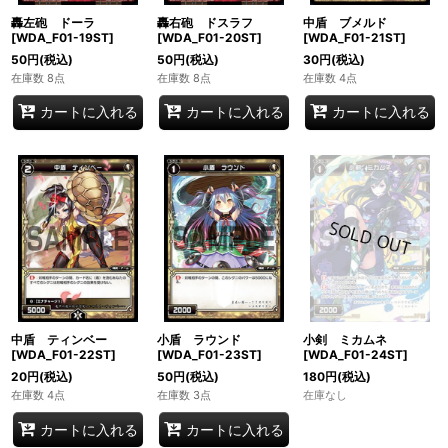
轟左砲 ドーラ
轟右砲 ドスラフ
中盾 ブメルド
[WDA_F01-19ST]
[WDA_F01-20ST]
[WDA_F01-21ST]
50
円
(税込)
50
円
(税込)
30
円
(税込)
在庫数 8点
在庫数 8点
在庫数 4点
カートに入れる
カートに入れる
カートに入れる
中盾 ティンベー
小盾 ラウンド
小剣 ミカムネ
[WDA_F01-22ST]
[WDA_F01-23ST]
[WDA_F01-24ST]
20
円
(税込)
50
円
(税込)
180
円
(税込)
在庫数 4点
在庫数 3点
在庫なし
カートに入れる
カートに入れる