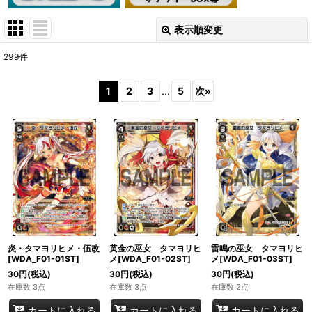
表示順変更
閉じる
299
件
サブカテゴリ
:
1
2
3
...
5
次
»
表示数
:
在庫あり
並び順
:
絞り込む
炎・タマヨリヒメ・伍改
黄金の巫女 タマヨリヒ
雷鳴の巫女 タマヨリヒ
[WDA_F01-01ST]
メ[WDA_F01-02ST]
メ[WDA_F01-03ST]
30
円
(税込)
30
円
(税込)
30
円
(税込)
在庫数 3点
在庫数 3点
在庫数 2点
カートに入れる
カートに入れる
カートに入れる