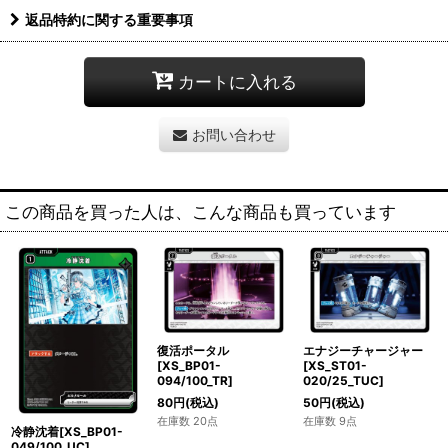
返品特約に関する重要事項
カートに入れる
お問い合わせ
この商品を買った人は、こんな商品も買っています
復活ポータル
エナジーチャージャー
[XS_BP01-
[XS_ST01-
094/100_TR]
020/25_TUC]
80
円
(税込)
50
円
(税込)
在庫数 20点
在庫数 9点
冷静沈着[XS_BP01-
049/100_UC]