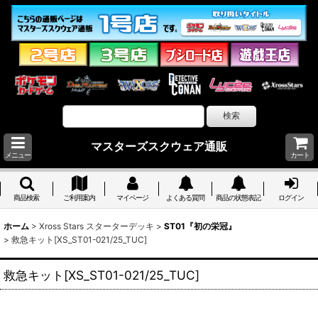
マスターズスクウェア通販
メニュー
カート
商品検索
ご利用案内
マイページ
よくある質問
商品の状態表記
ログイン
ホーム
>
Xross Stars スターターデッキ
>
ST01『初の栄冠』
>
救急キット[XS_ST01-021/25_TUC]
救急キット[XS_ST01-021/25_TUC]